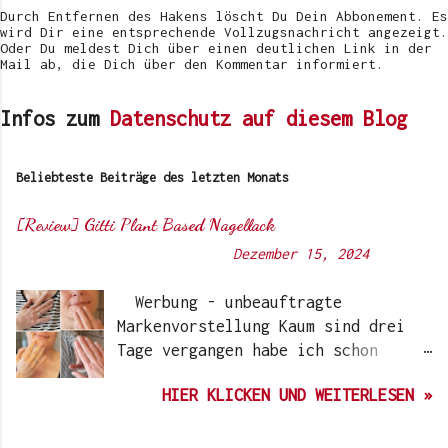
e
Durch Entfernen des Hakens löscht Du Dein Abbonement. Es
n
wird Dir eine entsprechende Vollzugsnachricht angezeigt.
Oder Du meldest Dich über einen deutlichen Link in der
Mail ab, die Dich über den Kommentar informiert.
Infos zum
Datenschutz auf diesem Blog
Beliebteste Beiträge des letzten Monats
[Review] Gitti Plant Based Nagellack
Von
Sunny's side of life
-
Dezember 15, 2024
Werbung - unbeauftragte
Markenvorstellung Kaum sind drei
Tage vergangen habe ich schon
wieder einen „Beauty-Tipp“ für
HIER KLICKEN UND WEITERLESEN »
Euch. Aber nach 6 Monate, wo ich
die Nagellacke bzw. den Remover
jetzt getestet habe, kann ich ein