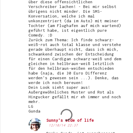
über diese offensichtlichen
Verschreiber lachen! - Bei mir selbst
übrigens nicht minder. Die SMS-
Konversation, welche ich mal
unkonzentriert (da im Auto) mit meiner
Tochter (am Flughafen auf mich wartend)
geführt habe, ist eigentlich pure
Comedy. :D
Zurück zum Thema: Ich finde schwarz-
weiß-rot auch total klasse und verstehe
gerade überhaupt nicht, dass ich mich,
schwankend zwischen der Entscheidung
für einen Cardigan schwarz-weiß und dem
gleichen in hellbraun-weiß letztlich
für den hellbraun-weißen entschieden
habe (naja, die 30 Euro Differenz
werden's gewesen sein ...). Denke, das
werde ich noch bereuen!
Dein Look sieht super aus!
Außergewöhnliches Muster und Rot als
Hingucker gefällt mir eh immer und noch
mehr.
LG
Gunda
Sunny's side of life
12/10/14 22:37