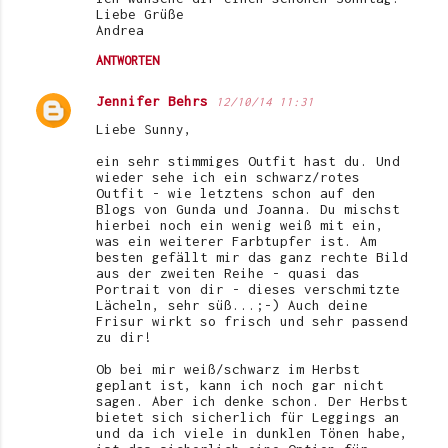
Liebe Grüße
Andrea
ANTWORTEN
Jennifer Behrs
12/10/14 11:31
Liebe Sunny,
ein sehr stimmiges Outfit hast du. Und
wieder sehe ich ein schwarz/rotes
Outfit - wie letztens schon auf den
Blogs von Gunda und Joanna. Du mischst
hierbei noch ein wenig weiß mit ein,
was ein weiterer Farbtupfer ist. Am
besten gefällt mir das ganz rechte Bild
aus der zweiten Reihe - quasi das
Portrait von dir - dieses verschmitzte
Lächeln, sehr süß...;-) Auch deine
Frisur wirkt so frisch und sehr passend
zu dir!
Ob bei mir weiß/schwarz im Herbst
geplant ist, kann ich noch gar nicht
sagen. Aber ich denke schon. Der Herbst
bietet sich sicherlich für Leggings an
und da ich viele in dunklen Tönen habe,