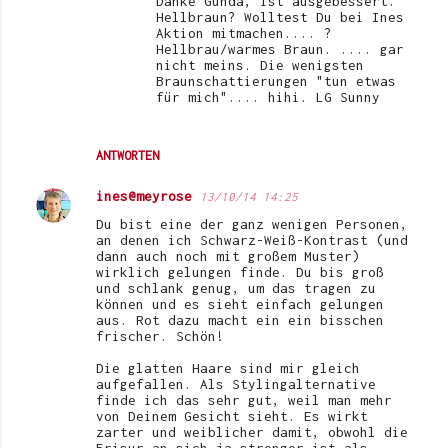
Danke Gunda, ist ausgebessert.
Hellbraun? Wolltest Du bei Ines
Aktion mitmachen.... ?
Hellbrau/warmes Braun. .... gar
nicht meins. Die wenigsten
Braunschattierungen "tun etwas
für mich".... hihi. LG Sunny
ANTWORTEN
ines@meyrose
13/10/14 14:25
Du bist eine der ganz wenigen Personen,
an denen ich Schwarz-Weiß-Kontrast (und
dann auch noch mit großem Muster)
wirklich gelungen finde. Du bis groß
und schlank genug, um das tragen zu
können und es sieht einfach gelungen
aus. Rot dazu macht ein ein bisschen
frischer. Schön!
Die glatten Haare sind mir gleich
aufgefallen. Als Stylingalternative
finde ich das sehr gut, weil man mehr
von Deinem Gesicht sieht. Es wirkt
zarter und weiblicher damit, obwohl die
Frisur an sich ja strenger ist als