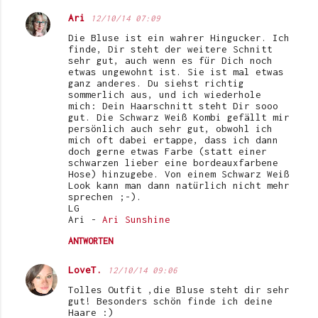
Ari
12/10/14 07:09
K
Die Bluse ist ein wahrer Hingucker. Ich
o
finde, Dir steht der weitere Schnitt
sehr gut, auch wenn es für Dich noch
m
etwas ungewohnt ist. Sie ist mal etwas
ganz anderes. Du siehst richtig
m
sommerlich aus, und ich wiederhole
e
mich: Dein Haarschnitt steht Dir sooo
gut. Die Schwarz Weiß Kombi gefällt mir
n
persönlich auch sehr gut, obwohl ich
mich oft dabei ertappe, dass ich dann
t
doch gerne etwas Farbe (statt einer
schwarzen lieber eine bordeauxfarbene
a
Hose) hinzugebe. Von einem Schwarz Weiß
r
Look kann man dann natürlich nicht mehr
sprechen ;-).
e
LG
Ari -
Ari Sunshine
ANTWORTEN
LoveT.
12/10/14 09:06
Tolles Outfit ,die Bluse steht dir sehr
gut! Besonders schön finde ich deine
Haare :)