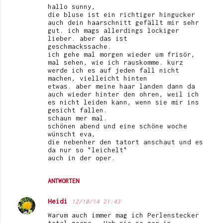
hallo sunny,
die bluse ist ein richtiger hingucker
auch dein haarschnitt gefällt mir sehr
gut. ich mags allerdings lockiger
lieber. aber das ist
geschmackssache.
ich gehe mal morgen wieder um frisör,
mal sehen, wie ich rauskomme. kurz
werde ich es auf jeden fall nicht
machen, vielleicht hinten
etwas. aber meine haar landen dann da
auch wieder hinter den ohren, weil ich
es nicht leiden kann, wenn sie mir ins
gesicht fallen.
schaun mer mal.
schönen abend und eine schöne woche
wünscht eva,
die nebenher den tatort anschaut und es
da nur so "leichelt"
auch in der oper.
ANTWORTEN
Heidi
12/10/14 21:43
Warum auch immer mag ich Perlenstecker
total gerne , Hab sie so gar in