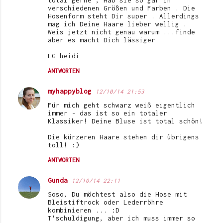
verschiedenen Größen und Farben . Die
Hosenform steht Dir super . Allerdings
mag ich Deine Haare lieber wellig .
Weis jetzt nicht genau warum ...finde
aber es macht Dich lässiger
LG heidi
ANTWORTEN
myhappyblog
12/10/14 21:53
Für mich geht schwarz weiß eigentlich
immer - das ist so ein totaler
Klassiker! Deine Bluse ist total schön!
Die kürzeren Haare stehen dir übrigens
toll! :)
ANTWORTEN
Gunda
12/10/14 22:11
Soso, Du möchtest also die Hose mit
Bleistiftrock oder Lederröhre
kombinieren ... :D
T'schuldigung, aber ich muss immer so