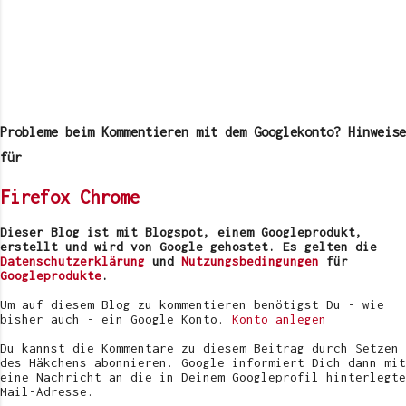
K
o
m
Probleme beim Kommentieren mit dem Googlekonto? Hinweise
m
e
für
n
t
Firefox
Chrome
a
r
v
Dieser Blog ist mit Blogspot, einem Googleprodukt,
e
erstellt und wird von Google gehostet. Es gelten die
r
Datenschutzerklärung
und
Nutzungsbedingungen
für
ö
Googleprodukte
.
f
f
Um auf diesem Blog zu kommentieren benötigst Du - wie
e
bisher auch - ein Google Konto.
Konto anlegen
n
t
Du kannst die Kommentare zu diesem Beitrag durch Setzen
l
des Häkchens abonnieren. Google informiert Dich dann mit
i
eine Nachricht an die in Deinem Googleprofil hinterlegte
c
Mail-Adresse.
h