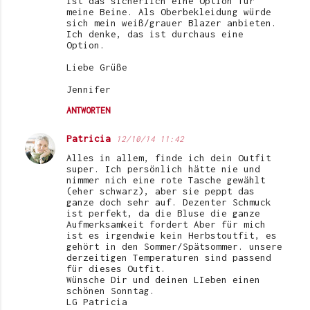
ist das sicherlich eine Option für
meine Beine. Als Oberbekleidung würde
sich mein weiß/grauer Blazer anbieten.
Ich denke, das ist durchaus eine
Option.
Liebe Grüße
Jennifer
ANTWORTEN
Patricia
12/10/14 11:42
Alles in allem, finde ich dein Outfit
super. Ich persönlich hätte nie und
nimmer nich eine rote Tasche gewählt
(eher schwarz), aber sie peppt das
ganze doch sehr auf. Dezenter Schmuck
ist perfekt, da die Bluse die ganze
Aufmerksamkeit fordert Aber für mich
ist es irgendwie kein Herbstoutfit, es
gehört in den Sommer/Spätsommer. unsere
derzeitigen Temperaturen sind passend
für dieses Outfit.
Wünsche Dir und deinen LIeben einen
schönen Sonntag.
LG Patricia