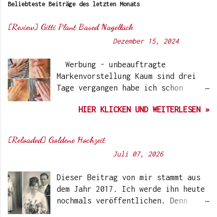
Beliebteste Beiträge des letzten Monats
[Review] Gitti Plant Based Nagellack
Von
Sunny's side of life
-
Dezember 15, 2024
Werbung - unbeauftragte
Markenvorstellung Kaum sind drei
Tage vergangen habe ich schon
wieder einen „Beauty-Tipp“ für
HIER KLICKEN UND WEITERLESEN »
Euch. Aber nach 6 Monate, wo ich
die Nagellacke bzw. den Remover
jetzt getestet habe, kann ich ein
[Reloaded] Goldene Hochzeit
durchwegs positives Ergebnis
Von
Sunny's side of life
-
Juli 07, 2026
vermelden. Die meisten dürften
Gitti Nagellacke schon von
Dieser Beitrag von mir stammt aus
Instagram kennen. Auch Ari hat auf
dem Jahr 2017. Ich werde ihn heute
ihrem Blog schon darüber
nochmals veröffentlichen. Denn
berichtet. Ich selbst wurde das
heute würden meine Eltern Ihren
erste Mal im Coronawinter 20/21