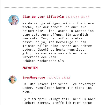
Glam up your Lifestyle
14/11/14 06:14
K
Na da war ja einiges bei dir los diese
o
Woche, auf der Arbeit und auch auf
deinem Blog. Eine Tasche in Cognac ist
m
eine gute Anschaffung. Ein ziemlich
neutraler Ton, der auf zu vieles
m
passt.und ja, ich bevorzuge in den
e
meisten Fällen eine Tasche aus echtem
Leder.. Obwohl es heute Kunstleder
n
gibt, das man kaum vom echten Leder
unterscheiden kann.
t
Schönes Wochenende Cla
a
ANTWORTEN
r
ines@meyrose
14/11/14 08:32
e
Oh, die Tasche ist schön. Ich bevorzuge
Leder, Kunstleder kommt mir nicht ins
Haus.
Sylt im April klingt toll. Wenn Du nach
Hamburg kommst, treffe ich mich gerne