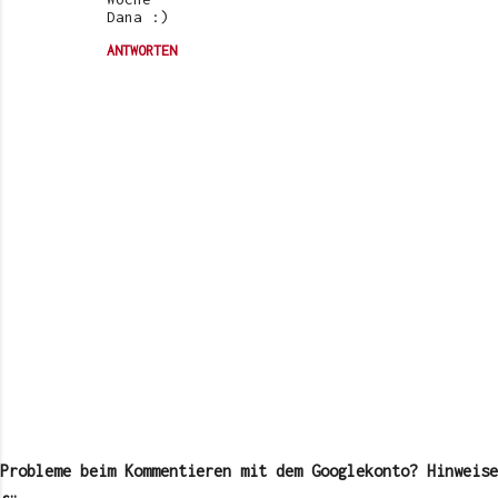
Dana :)
ANTWORTEN
K
o
m
Probleme beim Kommentieren mit dem Googlekonto? Hinweise
m