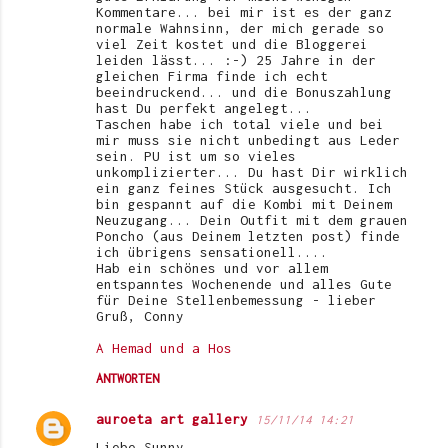
Kommentare... bei mir ist es der ganz
normale Wahnsinn, der mich gerade so
viel Zeit kostet und die Bloggerei
leiden lässt... :-) 25 Jahre in der
gleichen Firma finde ich echt
beeindruckend... und die Bonuszahlung
hast Du perfekt angelegt...
Taschen habe ich total viele und bei
mir muss sie nicht unbedingt aus Leder
sein. PU ist um so vieles
unkomplizierter... Du hast Dir wirklich
ein ganz feines Stück ausgesucht. Ich
bin gespannt auf die Kombi mit Deinem
Neuzugang... Dein Outfit mit dem grauen
Poncho (aus Deinem letzten post) finde
ich übrigens sensationell....
Hab ein schönes und vor allem
entspanntes Wochenende und alles Gute
für Deine Stellenbemessung - lieber
Gruß, Conny
A Hemad und a Hos
ANTWORTEN
auroeta art gallery
15/11/14 14:21
Liebe Sunny,