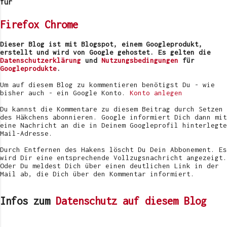
e
für
n
t
Firefox
Chrome
a
r
v
Dieser Blog ist mit Blogspot, einem Googleprodukt,
e
erstellt und wird von Google gehostet. Es gelten die
r
Datenschutzerklärung
und
Nutzungsbedingungen
für
ö
Googleprodukte
.
f
f
Um auf diesem Blog zu kommentieren benötigst Du - wie
e
bisher auch - ein Google Konto.
Konto anlegen
n
t
Du kannst die Kommentare zu diesem Beitrag durch Setzen
l
des Häkchens abonnieren. Google informiert Dich dann mit
i
eine Nachricht an die in Deinem Googleprofil hinterlegte
c
Mail-Adresse.
h
e
Durch Entfernen des Hakens löscht Du Dein Abbonement. Es
n
wird Dir eine entsprechende Vollzugsnachricht angezeigt.
Oder Du meldest Dich über einen deutlichen Link in der
Mail ab, die Dich über den Kommentar informiert.
Infos zum
Datenschutz auf diesem Blog