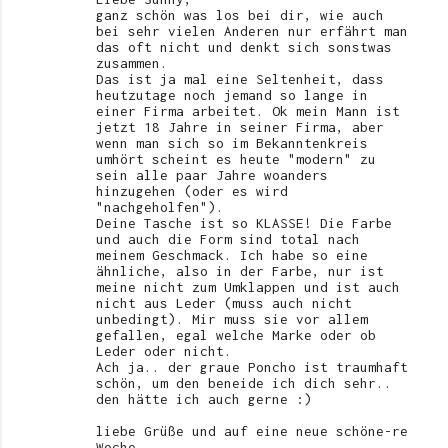
ganz schön was los bei dir, wie auch
bei sehr vielen Anderen nur erfährt man
das oft nicht und denkt sich sonstwas
zusammen.
Das ist ja mal eine Seltenheit, dass
heutzutage noch jemand so lange in
einer Firma arbeitet. Ok mein Mann ist
jetzt 18 Jahre in seiner Firma, aber
wenn man sich so im Bekanntenkreis
umhört scheint es heute "modern" zu
sein alle paar Jahre woanders
hinzugehen (oder es wird
"nachgeholfen").
Deine Tasche ist so KLASSE! Die Farbe
und auch die Form sind total nach
meinem Geschmack. Ich habe so eine
ähnliche, also in der Farbe, nur ist
meine nicht zum Umklappen und ist auch
nicht aus Leder (muss auch nicht
unbedingt). Mir muss sie vor allem
gefallen, egal welche Marke oder ob
Leder oder nicht.
Ach ja.. der graue Poncho ist traumhaft
schön, um den beneide ich dich sehr..
den hätte ich auch gerne :)
liebe Grüße und auf eine neue schöne-re
Woche