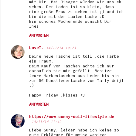
mit Dir. Bei Risager würden wir uns eh
sehen. Der Laden ist so klein, dass
eine große Frau zu sehen ist ;) und ich
bin die mit der lauten Lache :D
Ein schönes Wochenende wünscht Dir
Ines
ANTWORTEN
LoveT.
14/11/14 10:23
Deine neue Tasche ist toll ,die Farbe
ein Traum!
Beim Kauf von Taschen achte ich nur
darauf ob sie mir gefällt. Besitze
teure Markentaschen aus Leder bis hin
zur 5€ Kunstledertasche von Tally Weijl
:)
Happy Friday ,kisses <3
ANTWORTEN
https://www.conny-doll-lifestyle.de
14/11/14 11:42
Liebe Sunny, leider habe ich keine so
gute Erklärung für meine wenigen