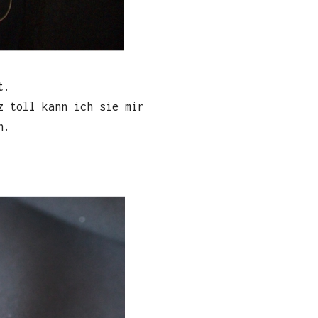
t.
z toll kann ich sie mir
n.