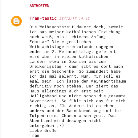
ANTWORTEN
Fran-tastic
28/12/17 14:45
Die Weihnachtszeit dauert doch, soweit
ich aus meiner katholischen Erziehung
noch weiß, bis Lichtmess Anfang
Februar? Die eigentlichen
Weihnachtstage hierzulande dagegen
enden am 2. Weihnachtstag, gefeiert
wird aber in vielen katholischen
Ländern etwa in Spanien bis zum
Dreikönigstag - dann gibt es dort auch
erst die Geschenke. So zumindest habe
ich das mal gelernt. Nun, mir soll es
egal sein. Ich lasse den Weihnachtsbaum
definitiv noch stehen. Der ziert das
Haus allerdings auch erst seit
Heiligabend und nicht schon die gesamte
Adventszeit. So fühlt sich das für mich
richtig an, für Andere ist es eben
anders und der Baum kommt weg und die
Tulpen rein. Chacun à son gout. Das
Abendland wird deswegen nicht
untergehen ;-)
Liebe Grüße
Fran