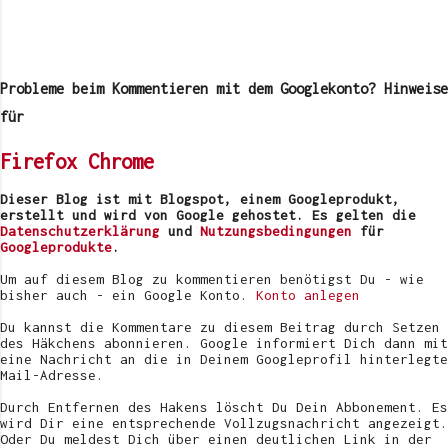
K
o
m
Probleme beim Kommentieren mit dem Googlekonto? Hinweise
m
e
für
n
t
Firefox
Chrome
a
r
v
Dieser Blog ist mit Blogspot, einem Googleprodukt,
e
erstellt und wird von Google gehostet. Es gelten die
r
Datenschutzerklärung
und
Nutzungsbedingungen
für
ö
Googleprodukte
.
f
f
Um auf diesem Blog zu kommentieren benötigst Du - wie
e
bisher auch - ein Google Konto.
Konto anlegen
n
t
Du kannst die Kommentare zu diesem Beitrag durch Setzen
l
des Häkchens abonnieren. Google informiert Dich dann mit
i
eine Nachricht an die in Deinem Googleprofil hinterlegte
c
Mail-Adresse.
h
e
Durch Entfernen des Hakens löscht Du Dein Abbonement. Es
n
wird Dir eine entsprechende Vollzugsnachricht angezeigt.
Oder Du meldest Dich über einen deutlichen Link in der