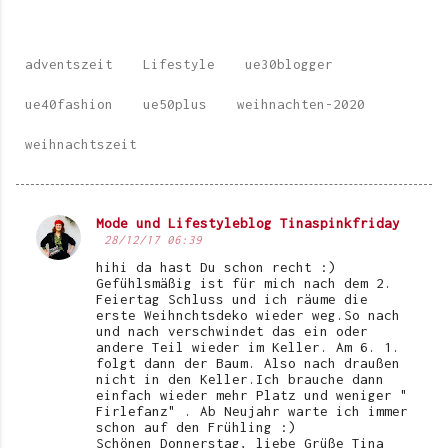
adventszeit
Lifestyle
ue30blogger
ue40fashion
ue50plus
weihnachten-2020
weihnachtszeit
Mode und Lifestyleblog Tinaspinkfriday
K
28/12/17 06:39
o
hihi da hast Du schon recht :)
Gefühlsmäßig ist für mich nach dem 2.
m
Feiertag Schluss und ich räume die
erste Weihnchtsdeko wieder weg.So nach
m
und nach verschwindet das ein oder
e
andere Teil wieder im Keller. Am 6. 1.
folgt dann der Baum. Also nach draußen
n
nicht in den Keller.Ich brauche dann
einfach wieder mehr Platz und weniger "
t
Firlefanz" . Ab Neujahr warte ich immer
schon auf den Frühling :)
a
Schönen Donnerstag, liebe Grüße Tina