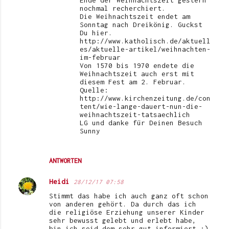
nochmal recherchiert.
Die Weihnachtszeit endet am
Sonntag nach Dreikönig. Guckst
Du hier.
http://www.katholisch.de/aktuell
es/aktuelle-artikel/weihnachten-
im-februar
Von 1570 bis 1970 endete die
Weihnachtszeit auch erst mit
diesem Fest am 2. Februar.
Quelle:
http://www.kirchenzeitung.de/con
tent/wie-lange-dauert-nun-die-
weihnachtszeit-tatsaechlich
LG und danke für Deinen Besuch
Sunny
ANTWORTEN
Heidi
28/12/17 07:58
Stimmt das habe ich auch ganz oft schon
von anderen gehört. Da durch das ich
die religiöse Erziehung unserer Kinder
sehr bewusst gelebt und erlebt habe,
bin ich seid dem sehr gut informiert ;)