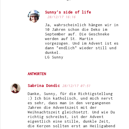
r
e
Sunny's side of life
28/12/17 16:16
Ja, wahrscheinlich hängen wir in
10 Jahren schon die Deko im
September auf. Die Geschneke
werden auf St. Martin
vorgezogen. Und im Advent ist es
dann "endlich" wieder still und
dunkel.
LG Sunny
ANTWORTEN
Sabrina Dondic
28/12/17 07:51
Danke, Sunny, für die Richtigstellung
:) Ich bin katholisch, und mich nervt
es sehr, dass man in den vergangenen
Jahren die Adventszeit mit der
Weihnachtszeit gleichsetzt. Und wie Du
richtig schreibst, ist der Advent
eigentlich eine stille, dunkle Zeit,
die Kerzen sollten erst an Heiligabend