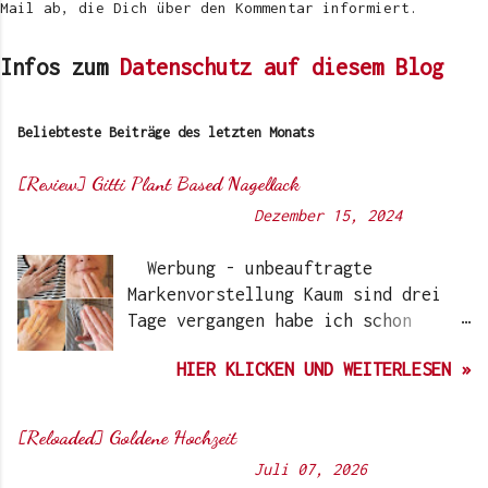
Mail ab, die Dich über den Kommentar informiert.
Infos zum
Datenschutz auf diesem Blog
Beliebteste Beiträge des letzten Monats
[Review] Gitti Plant Based Nagellack
Von
Sunny's side of life
-
Dezember 15, 2024
Werbung - unbeauftragte
Markenvorstellung Kaum sind drei
Tage vergangen habe ich schon
wieder einen „Beauty-Tipp“ für
HIER KLICKEN UND WEITERLESEN »
Euch. Aber nach 6 Monate, wo ich
die Nagellacke bzw. den Remover
jetzt getestet habe, kann ich ein
[Reloaded] Goldene Hochzeit
durchwegs positives Ergebnis
Von
Sunny's side of life
-
Juli 07, 2026
vermelden. Die meisten dürften