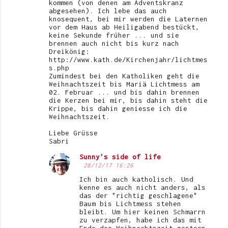
kommen (von denen am Adventskranz
abgesehen). Ich lebe das auch
knosequent, bei mir werden die Laternen
vor dem Haus ab Heiligabend bestückt,
keine Sekunde früher ... und sie
brennen auch nicht bis kurz nach
Dreikönig:
http://www.kath.de/Kirchenjahr/lichtmes
s.php
Zumindest bei den Katholiken geht die
Weihnachtszeit bis Mariä Lichtmess am
02. Februar ... und bis dahin brennen
die Kerzen bei mir, bis dahin steht die
Krippe, bis dahin geniesse ich die
Weihnachtszeit.
Liebe Grüsse
Sabri
Sunny's side of life
28/12/17 16:26
Ich bin auch katholisch. Und
kenne es auch nicht anders, als
das der "richtig geschlagene"
Baum bis Lichtmess stehen
bleibt. Um hier keinen Schmarrn
zu verzapfen, habe ich das mit
Ende der Weihnachtszeit gestern