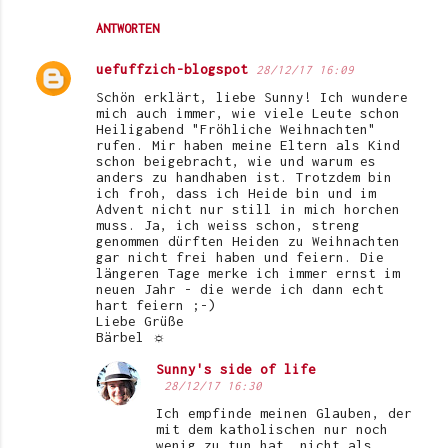
ANTWORTEN
uefuffzich-blogspot
28/12/17 16:09
Schön erklärt, liebe Sunny! Ich wundere
mich auch immer, wie viele Leute schon
Heiligabend "Fröhliche Weihnachten"
rufen. Mir haben meine Eltern als Kind
schon beigebracht, wie und warum es
anders zu handhaben ist. Trotzdem bin
ich froh, dass ich Heide bin und im
Advent nicht nur still in mich horchen
muss. Ja, ich weiss schon, streng
genommen dürften Heiden zu Weihnachten
gar nicht frei haben und feiern. Die
längeren Tage merke ich immer ernst im
neuen Jahr - die werde ich dann echt
hart feiern ;-)
Liebe Grüße
Bärbel ☼
Sunny's side of life
28/12/17 16:30
Ich empfinde meinen Glauben, der
mit dem katholischen nur noch
wenig zu tun hat, nicht als