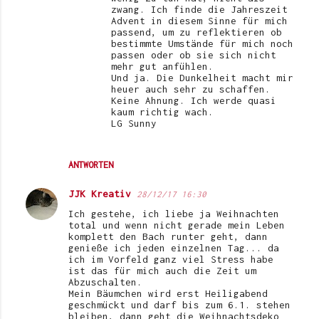
zwang. Ich finde die Jahreszeit
Advent in diesem Sinne für mich
passend, um zu reflektieren ob
bestimmte Umstände für mich noch
passen oder ob sie sich nicht
mehr gut anfühlen.
Und ja. Die Dunkelheit macht mir
heuer auch sehr zu schaffen.
Keine Ahnung. Ich werde quasi
kaum richtig wach.
LG Sunny
ANTWORTEN
JJK Kreativ
28/12/17 16:30
Ich gestehe, ich liebe ja Weihnachten
total und wenn nicht gerade mein Leben
komplett den Bach runter geht, dann
genieße ich jeden einzelnen Tag... da
ich im Vorfeld ganz viel Stress habe
ist das für mich auch die Zeit um
Abzuschalten.
Mein Bäumchen wird erst Heiligabend
geschmückt und darf bis zum 6.1. stehen
bleiben, dann geht die Weihnachtsdeko