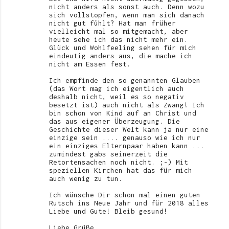
nicht anders als sonst auch. Denn wozu
sich vollstopfen, wenn man sich danach
nicht gut fühlt? Hat man früher
vielleicht mal so mitgemacht, aber
heute sehe ich das nicht mehr ein.
Glück und Wohlfeeling sehen für mich
eindeutig anders aus, die mache ich
nicht am Essen fest.
Ich empfinde den so genannten Glauben
(das Wort mag ich eigentlich auch
deshalb nicht, weil es so negativ
besetzt ist) auch nicht als Zwang! Ich
bin schon von Kind auf an Christ und
das aus eigener Überzeugung. Die
Geschichte dieser Welt kann ja nur eine
einzige sein .... genauso wie ich nur
ein einziges Elternpaar haben kann ...
zumindest gabs seinerzeit die
Retortensachen noch nicht. ;-) Mit
speziellen Kirchen hat das für mich
auch wenig zu tun.
Ich wünsche Dir schon mal einen guten
Rutsch ins Neue Jahr und für 2018 alles
Liebe und Gute! Bleib gesund!
Liebe Grüße