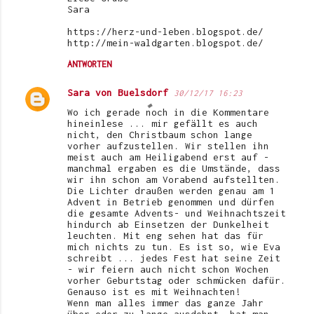
Sara
https://herz-und-leben.blogspot.de/
http://mein-waldgarten.blogspot.de/
ANTWORTEN
Sara von Buelsdorf
30/12/17 16:23
Wo ich gerade noch in die Kommentare
hineinlese ... mir gefällt es auch
nicht, den Christbaum schon lange
vorher aufzustellen. Wir stellen ihn
meist auch am Heiligabend erst auf -
manchmal ergaben es die Umstände, dass
wir ihn schon am Vorabend aufstellten.
Die Lichter draußen werden genau am 1
Advent in Betrieb genommen und dürfen
die gesamte Advents- und Weihnachtszeit
hindurch ab Einsetzen der Dunkelheit
leuchten. Mit eng sehen hat das für
mich nichts zu tun. Es ist so, wie Eva
schreibt ... jedes Fest hat seine Zeit
- wir feiern auch nicht schon Wochen
vorher Geburtstag oder schmücken dafür.
Genauso ist es mit Weihnachten!
Wenn man alles immer das ganze Jahr
über oder zu lange ausdehnt, hat man