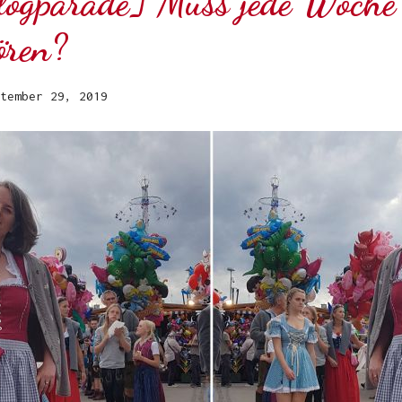
logparade] Muss jede Woche
ören?
tember 29, 2019