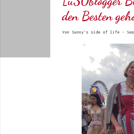
[ü30blogger B
den Besten geh
Von
Sunny's side of life
-
Sep