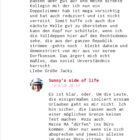
passen aber gut auf und meine direkte
Kollegin mit der ich nun ein
Doppelzimmer hab ist mega vorsichtig
und hat auch reduziert und ist nicht
verreist. Somit hoffe ich auch die
nächste Welle gut zu überstehen und
kann den Kopf nur schütteln, wenn ich
die Volldeppen hier auf den Rechtsdemos
sehe, die aus der ganzen Republik
strömen -gehts noch - bleibt daheim und
demonstriert von mir aus vor eurem
Dorfkonsum. Das ärgert mich echt
maßlos, das soviel Unverständnis
herrscht.
LIebe Grüße Jacky
Sunny's side of life
16/8/20 20:33
Es ist klar, oder. Um die Leute,
die einigermaßen isoliert einsam
Urlauben geht es mir nicht. Ich
bin sicher, die lassen auch an
einer möglichen Grenze keinen
Test machen. Wozu auch.
Meine MA "dürfen" ins Büro
kommen. Aber nur wenn sie sich
absprechen und jeweils alleine
im dreier Büro sitzen. Es