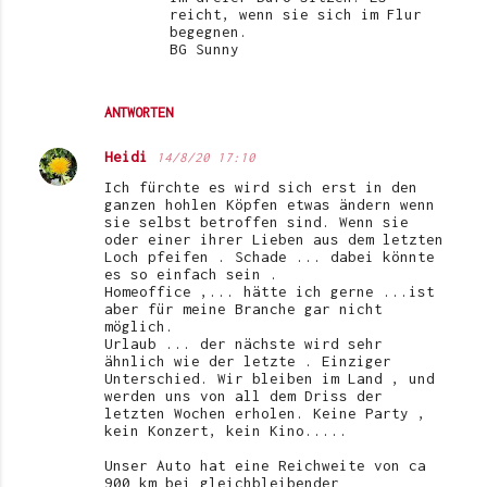
reicht, wenn sie sich im Flur
begegnen.
BG Sunny
ANTWORTEN
Heidi
14/8/20 17:10
Ich fürchte es wird sich erst in den
ganzen hohlen Köpfen etwas ändern wenn
sie selbst betroffen sind. Wenn sie
oder einer ihrer Lieben aus dem letzten
Loch pfeifen . Schade ... dabei könnte
es so einfach sein .
Homeoffice ,... hätte ich gerne ...ist
aber für meine Branche gar nicht
möglich.
Urlaub ... der nächste wird sehr
ähnlich wie der letzte . Einziger
Unterschied. Wir bleiben im Land , und
werden uns von all dem Driss der
letzten Wochen erholen. Keine Party ,
kein Konzert, kein Kino.....
Unser Auto hat eine Reichweite von ca
900 km bei gleichbleibender