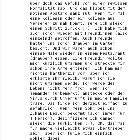
über doch das Gefühl von einer gewissen
Normalität gab. Und das klappt mit dem
nötigen Abstand ganz gut. Wenn mir mal
eine Kollegin oder ein Kollege aus
Versehen zu nah kommt, gehe ich gleich
einen Schritt zurück ;-). Ich habe mich
auch schon wieder mit Freundinnen (also
einzelnd) getroffen. Auch Freunde
hatten uns schon draußen im Garten
besucht. Und wir waren auch schon
einige Male wieder in einem Restaurant
(draußen) essen. Eine Freundin wollte
mich kürzlich umarmen und streckte mir
schon ihre Arme entgegen. Ich kam mir
richtig hartherzig vor, aber ich
erklärte ihr gleich, warum ich sie
nicht umarmen werde. Ich werde des
Lebens nicht mehr froh, wenn ich
jemanden (unbemerkt) anstecke oder den
Virus durch Unvernunft in meine Familie
trage. Das finde ich derzeit einfach zu
gefährlich. Wenn mein Sohn bei uns
Zuhause Besuch bekommt (auch immer nur
1 Person), desinfiziere ich danach
gleich die Türklinken ;-). OK, das mag
für mache vielleicht etwas übertrieben
sein, aber ich fühle mich einfach
wohler dabei.