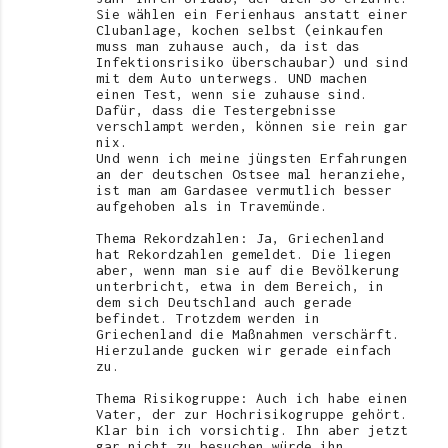
Sie wählen ein Ferienhaus anstatt einer
Clubanlage, kochen selbst (einkaufen
muss man zuhause auch, da ist das
Infektionsrisiko überschaubar) und sind
mit dem Auto unterwegs. UND machen
einen Test, wenn sie zuhause sind.
Dafür, dass die Testergebnisse
verschlampt werden, können sie rein gar
nix.
Und wenn ich meine jüngsten Erfahrungen
an der deutschen Ostsee mal heranziehe,
ist man am Gardasee vermutlich besser
aufgehoben als in Travemünde.
Thema Rekordzahlen: Ja, Griechenland
hat Rekordzahlen gemeldet. Die liegen
aber, wenn man sie auf die Bevölkerung
unterbricht, etwa in dem Bereich, in
dem sich Deutschland auch gerade
befindet. Trotzdem werden in
Griechenland die Maßnahmen verschärft.
Hierzulande gucken wir gerade einfach
zu.
Thema Risikogruppe: Auch ich habe einen
Vater, der zur Hochrisikogruppe gehört.
Klar bin ich vorsichtig. Ihn aber jetzt
gar nicht zu besuchen würde ihn