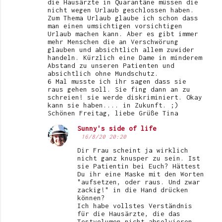
die Hausärzte in Quarantäne müssen die
nicht wegen Urlaub geschlossen haben.
Zum Thema Urlaub glaube ich schon dass
man einen umsichtigen vorsichtigen
Urlaub machen kann. Aber es gibt immer
mehr Menschen die an Verschwörung
glauben und absichtlich allem zuwider
handeln. Kürzlich eine Dame in minderem
Abstand zu unseren Patienten und
absichtlich ohne Mundschutz.
6 Mal musste ich ihr sagen dass sie
raus gehen soll. Sie fing dann an zu
schreien! sie werde diskriminiert. Okay
kann sie haben.... in Zukunft. ;)
Schönen Freitag, liebe Grüße Tina
Sunny's side of life
16/8/20 20:20
Dir Frau scheint ja wirklich
nicht ganz knusper zu sein. Ist
sie Patientin bei Euch? Hättest
Du ihr eine Maske mit den Worten
"aufsetzen, oder raus. Und zwar
zackig!" in die Hand drücken
können?
Ich habe vollstes Verständnis
für die Hausärzte, die das
Testvolumen nicht absolvieren