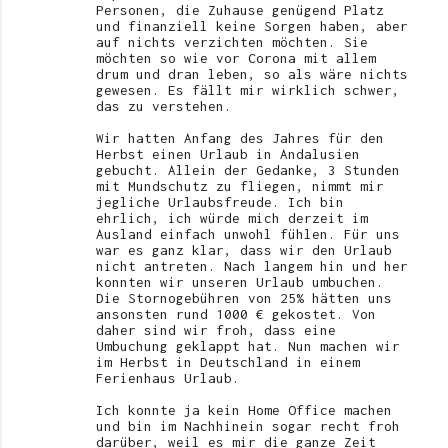
Personen, die Zuhause genügend Platz
und finanziell keine Sorgen haben, aber
auf nichts verzichten möchten. Sie
möchten so wie vor Corona mit allem
drum und dran leben, so als wäre nichts
gewesen. Es fällt mir wirklich schwer,
das zu verstehen.
Wir hatten Anfang des Jahres für den
Herbst einen Urlaub in Andalusien
gebucht. Allein der Gedanke, 3 Stunden
mit Mundschutz zu fliegen, nimmt mir
jegliche Urlaubsfreude. Ich bin
ehrlich, ich würde mich derzeit im
Ausland einfach unwohl fühlen. Für uns
war es ganz klar, dass wir den Urlaub
nicht antreten. Nach langem hin und her
konnten wir unseren Urlaub umbuchen.
Die Stornogebühren von 25% hätten uns
ansonsten rund 1000 € gekostet. Von
daher sind wir froh, dass eine
Umbuchung geklappt hat. Nun machen wir
im Herbst in Deutschland in einem
Ferienhaus Urlaub.
Ich konnte ja kein Home Office machen
und bin im Nachhinein sogar recht froh
darüber, weil es mir die ganze Zeit