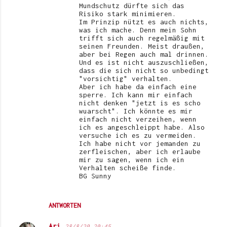
Mundschutz dürfte sich das
Risiko stark minimieren.
Im Prinzip nützt es auch nichts,
was ich mache. Denn mein Sohn
trifft sich auch regelmäßig mit
seinen Freunden. Meist draußen,
aber bei Regen auch mal drinnen.
Und es ist nicht auszuschließen,
dass die sich nicht so unbedingt
"vorsichtig" verhalten.
Aber ich habe da einfach eine
sperre. Ich kann mir einfach
nicht denken "jetzt is es scho
wuarscht". Ich könnte es mir
einfach nicht verzeihen, wenn
ich es angeschleippt habe. Also
versuche ich es zu vermeiden.
Ich habe nicht vor jemanden zu
zerfleischen, aber ich erlaube
mir zu sagen, wenn ich ein
Verhalten scheiße finde.
BG Sunny
ANTWORTEN
Ari
28/8/20 20:45