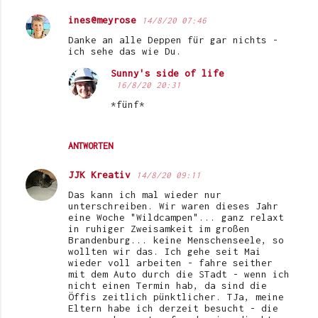
ines@meyrose
14/8/20 07:46
Danke an alle Deppen für gar nichts -
ich sehe das wie Du.
Sunny's side of life
16/8/20 20:31
*fünf*
ANTWORTEN
JJK Kreativ
14/8/20 09:11
Das kann ich mal wieder nur
unterschreiben. Wir waren dieses Jahr
eine Woche "Wildcampen"... ganz relaxt
in ruhiger Zweisamkeit im großen
Brandenburg... keine Menschenseele, so
wollten wir das. Ich gehe seit Mai
wieder voll arbeiten - fahre seither
mit dem Auto durch die STadt - wenn ich
nicht einen Termin hab, da sind die
Öffis zeitlich pünktlicher. TJa, meine
Eltern habe ich derzeit besucht - die