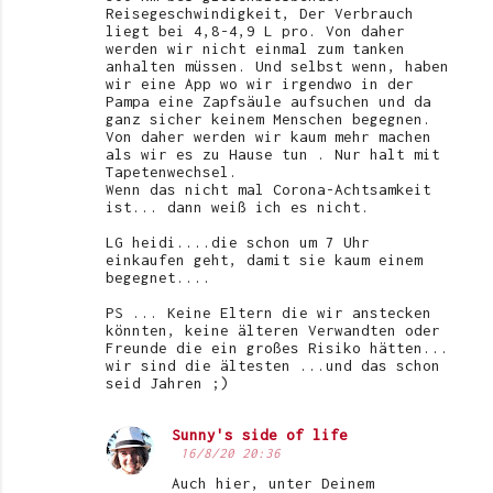
Reisegeschwindigkeit, Der Verbrauch
liegt bei 4,8-4,9 L pro. Von daher
werden wir nicht einmal zum tanken
anhalten müssen. Und selbst wenn, haben
wir eine App wo wir irgendwo in der
Pampa eine Zapfsäule aufsuchen und da
ganz sicher keinem Menschen begegnen.
Von daher werden wir kaum mehr machen
als wir es zu Hause tun . Nur halt mit
Tapetenwechsel.
Wenn das nicht mal Corona-Achtsamkeit
ist... dann weiß ich es nicht.
LG heidi....die schon um 7 Uhr
einkaufen geht, damit sie kaum einem
begegnet....
PS ... Keine Eltern die wir anstecken
könnten, keine älteren Verwandten oder
Freunde die ein großes Risiko hätten...
wir sind die ältesten ...und das schon
seid Jahren ;)
Sunny's side of life
16/8/20 20:36
Auch hier, unter Deinem