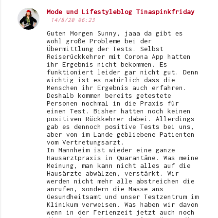
Mode und Lifestyleblog Tinaspinkfriday
K
14/8/20 06:23
o
Guten Morgen Sunny, jaaa da gibt es
wohl große Probleme bei der
m
Übermittlung der Tests. Selbst
Reiserückkehrer mit Corona App hatten
m
ihr Ergebnis nicht bekommen. Es
e
funktioniert leider gar nicht gut. Denn
wichtig ist es natürlich dass die
n
Menschen ihr Ergebnis auch erfahren.
Deshalb kommen bereits getestete
t
Personen nochmal in die Praxis für
einen Test. Bisher hatten noch keinen
a
positiven Rückkehrer dabei. Allerdings
r
gab es dennoch positive Tests bei uns,
aber von im Lande gebliebene Patienten
e
vom Vertretungsarzt.
In Mannheim ist wieder eine ganze
Hausarztpraxis in Quarantäne. Was meine
Meinung, man kann nicht alles auf die
Hausärzte abwälzen, verstärkt. Wir
werden nicht mehr alle abstreichen die
anrufen, sondern die Masse ans
Gesundheitsamt und unser Testzentrum im
Klinikum verweisen. Was haben wir davon
wenn in der Ferienzeit jetzt auch noch