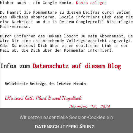
e
bisher auch - ein Google Konto.
Konto anlegen
n
t
Du kannst die Kommentare zu diesem Beitrag durch Setzen
l
des Häkchens abonnieren. Google informiert Dich dann mit
i
eine Nachricht an die in Deinem Googleprofil hinterlegte
c
Mail-Adresse.
h
e
Durch Entfernen des Hakens löscht Du Dein Abbonement. Es
n
wird Dir eine entsprechende Vollzugsnachricht angezeigt.
Oder Du meldest Dich über einen deutlichen Link in der
Mail ab, die Dich über den Kommentar informiert.
Infos zum
Datenschutz auf diesem Blog
Beliebteste Beiträge des letzten Monats
[Review] Gitti Plant Based Nagellack
Von
Sunny's side of life
-
Dezember 15, 2024
Wir setzen essenzielle Session-Cookies ein.
Werbung - unbeauftragte
DATENSCHUTZERKLÄRUNG
Markenvorstellung Kaum sind drei