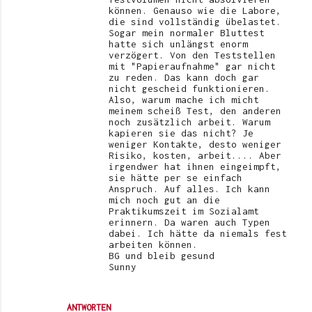
können. Genauso wie die Labore,
die sind vollständig übelastet.
Sogar mein normaler Bluttest
hatte sich unlängst enorm
verzögert. Von den Teststellen
mit "Papieraufnahme" gar nicht
zu reden. Das kann doch gar
nicht gescheid funktionieren.
Also, warum mache ich micht
meinem scheiß Test, den anderen
noch zusätzlich arbeit. Warum
kapieren sie das nicht? Je
weniger Kontakte, desto weniger
Risiko, kosten, arbeit.... Aber
irgendwer hat ihnen eingeimpft,
sie hätte per se einfach
Anspruch. Auf alles. Ich kann
mich noch gut an die
Praktikumszeit im Sozialamt
erinnern. Da waren auch Typen
dabei. Ich hätte da niemals fest
arbeiten können.
BG und bleib gesund
Sunny
ANTWORTEN