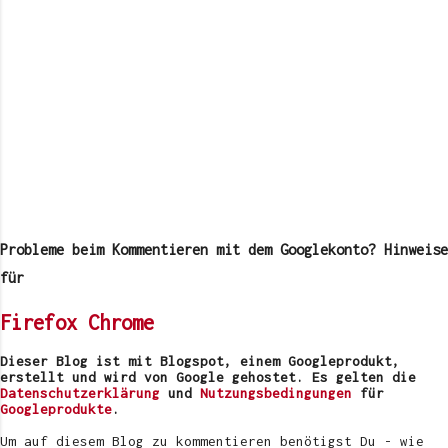
K
o
m
Probleme beim Kommentieren mit dem Googlekonto? Hinweise
m
e
für
n
t
Firefox
Chrome
a
r
v
Dieser Blog ist mit Blogspot, einem Googleprodukt,
e
erstellt und wird von Google gehostet. Es gelten die
r
Datenschutzerklärung
und
Nutzungsbedingungen
für
ö
Googleprodukte
.
f
f
Um auf diesem Blog zu kommentieren benötigst Du - wie