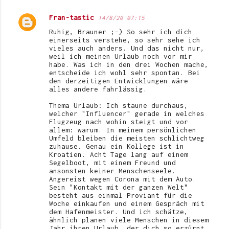
Fran-tastic
14/8/20 07:15
Ruhig, Brauner ;-) So sehr ich dich
einerseits verstehe, so sehr sehe ich
vieles auch anders. Und das nicht nur,
weil ich meinen Urlaub noch vor mir
habe. Was ich in den drei Wochen mache,
entscheide ich wohl sehr spontan. Bei
den derzeitigen Entwicklungen wäre
alles andere fahrlässig.
Thema Urlaub: Ich staune durchaus,
welcher "Influencer" gerade in welches
Flugzeug nach wohin steigt und vor
allem: warum. In meinem persönlichen
Umfeld bleiben die meisten schlichtweg
zuhause. Genau ein Kollege ist in
Kroatien. Acht Tage lang auf einem
Segelboot, mit einem Freund und
ansonsten keiner Menschenseele.
Angereist wegen Corona mit dem Auto.
Sein "Kontakt mit der ganzen Welt"
besteht aus einmal Proviant für die
Woche einkaufen und einem Gespräch mit
dem Hafenmeister. Und ich schätze,
ähnlich planen viele Menschen in diesem
Jahr ihren Urlaub, der dich so erzürnt.