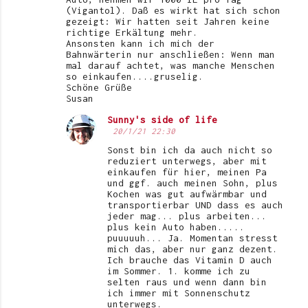
(Vigantol). Daß es wirkt hat sich schon
gezeigt: Wir hatten seit Jahren keine
richtige Erkältung mehr.
Ansonsten kann ich mich der
Bahnwärterin nur anschließen: Wenn man
mal darauf achtet, was manche Menschen
so einkaufen....gruselig.
Schöne Grüße
Susan
Sunny's side of life
20/1/21 22:30
Sonst bin ich da auch nicht so
reduziert unterwegs, aber mit
einkaufen für hier, meinen Pa
und ggf. auch meinen Sohn, plus
Kochen was gut aufwärmbar und
transportierbar UND dass es auch
jeder mag... plus arbeiten...
plus kein Auto haben.....
puuuuuh... Ja. Momentan stresst
mich das, aber nur ganz dezent.
Ich brauche das Vitamin D auch
im Sommer. 1. komme ich zu
selten raus und wenn dann bin
ich immer mit Sonnenschutz
unterwegs.