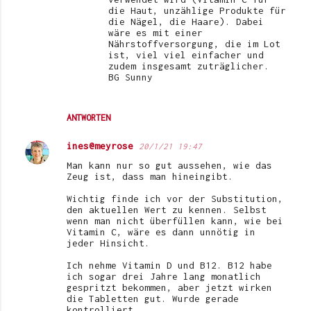
die Haut, unzählige Produkte für
die Nägel, die Haare). Dabei
wäre es mit einer
Nährstoffversorgung, die im Lot
ist, viel viel einfacher und
zudem insgesamt zuträglicher.
BG Sunny
ANTWORTEN
ines@meyrose
20/1/21 19:47
Man kann nur so gut aussehen, wie das
Zeug ist, dass man hineingibt.
Wichtig finde ich vor der Substitution,
den aktuellen Wert zu kennen. Selbst
wenn man nicht überfüllen kann, wie bei
Vitamin C, wäre es dann unnötig in
jeder Hinsicht.
Ich nehme Vitamin D und B12. B12 habe
ich sogar drei Jahre lang monatlich
gespritzt bekommen, aber jetzt wirken
die Tabletten gut. Wurde gerade
kontrolliert.