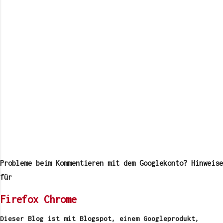
K
o
m
Probleme beim Kommentieren mit dem Googlekonto? Hinweise
m
e
für
n
t
Firefox
Chrome
a
r
v
Dieser Blog ist mit Blogspot, einem Googleprodukt,