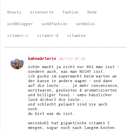
Beauty
eisenwerte
fashion
Mode
ue30blogger
ue40fashion
ue50plus
vitamin-c
vitamin-d
vitamine
bahnwärterin
20/1/21 07:26
K
schön macht ja nicht nur WAS man isst -
o
sondern auch, was man NICHT isst.
ich gucke im supermarkt beim warten an
m
der kasse in andere wagen - und dann
auf die leute..... je mehr convenience,
m
wurstwaren, gesüsstes & aromatisiertes
e
und billiger fusel - umso hässlicher
(und dicker) die leute......
n
und schlecht gelaunt sind sie auch
noch.
t
du bist was du isst.
a
weisskohl hat gigantische vitamin C
r
mengen, sogar noch nach langem kochen.