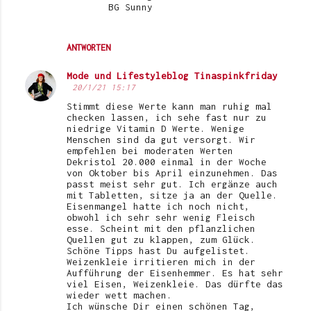
BG Sunny
ANTWORTEN
Mode und Lifestyleblog Tinaspinkfriday
20/1/21 15:17
Stimmt diese Werte kann man ruhig mal
checken lassen, ich sehe fast nur zu
niedrige Vitamin D Werte. Wenige
Menschen sind da gut versorgt. Wir
empfehlen bei moderaten Werten
Dekristol 20.000 einmal in der Woche
von Oktober bis April einzunehmen. Das
passt meist sehr gut. Ich ergänze auch
mit Tabletten, sitze ja an der Quelle.
Eisenmangel hatte ich noch nicht,
obwohl ich sehr sehr wenig Fleisch
esse. Scheint mit den pflanzlichen
Quellen gut zu klappen, zum Glück.
Schöne Tipps hast Du aufgelistet.
Weizenkleie irritieren mich in der
Aufführung der Eisenhemmer. Es hat sehr
viel Eisen, Weizenkleie. Das dürfte das
wieder wett machen.
Ich wünsche Dir einen schönen Tag,