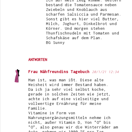
ich auf mein Zeug komme. Gestern
bestand die Tomatensauce neben
Zwiebeln und Knoblauch aus
scharfen Salsiccia und Parmesan.
Sonst gibt es hier viel Butter,
Milch, Joghurt, Dinkelbrot und
Körner. Und morgen stehen
Thunfischnudeln mit Tomaten und
Schafskäse auf dem Plan.
BG Sunny
ANTWORTEN
Frau Nähfreundins Tagebuch
20/1/21 12:34
Man ist, was man ißt. Diese alte
Weisheit wird immer Bestand haben.
Da ich ja sehr viel selbst koche,
gerade in solchen Zeiten wie jetzt,
achte ich auf eine vielseitige und
vollwertige Ernährung für meine
Familie.
Vitamine in Form von
Nahrungsergänzungsmitteln nehme ich
nicht, außer Vitamin D, Von "O" bis
"O", also genau wir die Winterräder am
Auto, nehmen wir 1000 IE pro Tag