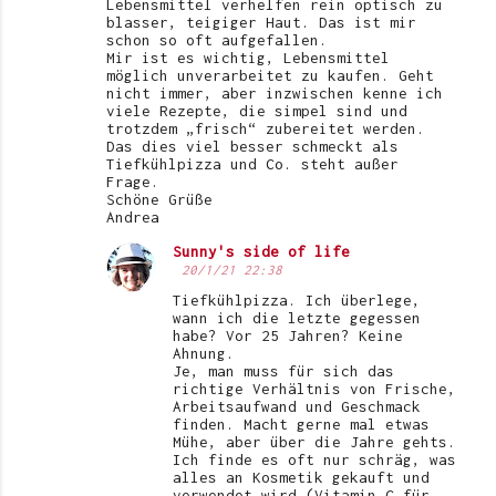
Lebensmittel verhelfen rein optisch zu
blasser, teigiger Haut. Das ist mir
schon so oft aufgefallen.
Mir ist es wichtig, Lebensmittel
möglich unverarbeitet zu kaufen. Geht
nicht immer, aber inzwischen kenne ich
viele Rezepte, die simpel sind und
trotzdem „frisch“ zubereitet werden.
Das dies viel besser schmeckt als
Tiefkühlpizza und Co. steht außer
Frage.
Schöne Grüße
Andrea
Sunny's side of life
20/1/21 22:38
Tiefkühlpizza. Ich überlege,
wann ich die letzte gegessen
habe? Vor 25 Jahren? Keine
Ahnung.
Je, man muss für sich das
richtige Verhältnis von Frische,
Arbeitsaufwand und Geschmack
finden. Macht gerne mal etwas
Mühe, aber über die Jahre gehts.
Ich finde es oft nur schräg, was
alles an Kosmetik gekauft und
verwendet wird (Vitamin C für