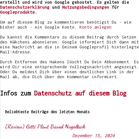
e
erstellt und wird von Google gehostet. Es gelten die
r
Datenschutzerklärung
und
Nutzungsbedingungen
für
ö
Googleprodukte
.
f
f
Um auf diesem Blog zu kommentieren benötigst Du - wie
e
bisher auch - ein Google Konto.
Konto anlegen
n
t
Du kannst die Kommentare zu diesem Beitrag durch Setzen
l
des Häkchens abonnieren. Google informiert Dich dann mit
i
eine Nachricht an die in Deinem Googleprofil hinterlegte
c
Mail-Adresse.
h
e
Durch Entfernen des Hakens löscht Du Dein Abbonement. Es
n
wird Dir eine entsprechende Vollzugsnachricht angezeigt.
Oder Du meldest Dich über einen deutlichen Link in der
Mail ab, die Dich über den Kommentar informiert.
Infos zum
Datenschutz auf diesem Blog
Beliebteste Beiträge des letzten Monats
[Review] Gitti Plant Based Nagellack
Von
Sunny's side of life
-
Dezember 15, 2024