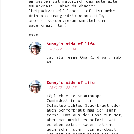
am besten ist natürlich das gute alte
e
sauerkraut - aber da obacht:
"beipackzettel" lesen - oft ist mehr
drin als drangehört: süssstoffe,
aromen, konservierungsmittel (an
sauerkraut! ts.)
xxxx
Sunny's side of life
20/1/21 22:14
Ja, als meine Oma Kind war, gab
es
Sunny's side of life
20/1/21 22:27
täglich eine Krautsuppe.
Zumindest im Winter.
Selbstgemachtes Sauerkraut oder
auch Schmorkraut mag ich sehr
gerne. Das aus der Dose zur Not,
aber man merkt es sofort, weil
es eben extrem sauer ist und
auch sehr, sehr fein gehobelt.