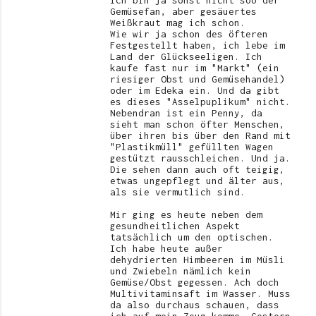
Ich bin ja sonst nicht soo der
Gemüsefan, aber gesäuertes
Weißkraut mag ich schon.
Wie wir ja schon des öfteren
Festgestellt haben, ich lebe im
Land der Glückseeligen. Ich
kaufe fast nur im "Markt" (ein
riesiger Obst und Gemüsehandel)
oder im Edeka ein. Und da gibt
es dieses "Asselpuplikum" nicht.
Nebendran ist ein Penny, da
sieht man schon öfter Menschen,
über ihren bis über den Rand mit
"Plastikmüll" gefüllten Wagen
gestützt rausschleichen. Und ja.
Die sehen dann auch oft teigig,
etwas ungepflegt und älter aus,
als sie vermutlich sind.
Mir ging es heute neben dem
gesundheitlichen Aspekt
tatsächlich um den optischen.
Ich habe heute außer
dehydrierten Himbeeren im Müsli
und Zwiebeln nämlich kein
Gemüse/Obst gegessen. Ach doch
Multivitaminsaft im Wasser. Muss
da also durchaus schauen, dass