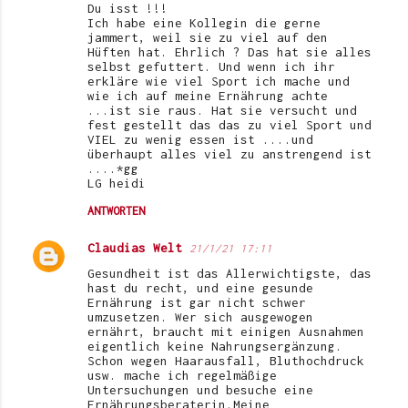
Du isst !!!
Ich habe eine Kollegin die gerne
jammert, weil sie zu viel auf den
Hüften hat. Ehrlich ? Das hat sie alles
selbst gefuttert. Und wenn ich ihr
erkläre wie viel Sport ich mache und
wie ich auf meine Ernährung achte
...ist sie raus. Hat sie versucht und
fest gestellt das das zu viel Sport und
VIEL zu wenig essen ist ....und
überhaupt alles viel zu anstrengend ist
....*gg
LG heidi
ANTWORTEN
Claudias Welt
21/1/21 17:11
Gesundheit ist das Allerwichtigste, das
hast du recht, und eine gesunde
Ernährung ist gar nicht schwer
umzusetzen. Wer sich ausgewogen
ernährt, braucht mit einigen Ausnahmen
eigentlich keine Nahrungsergänzung.
Schon wegen Haarausfall, Bluthochdruck
usw. mache ich regelmäßige
Untersuchungen und besuche eine
Ernährungsberaterin.Meine