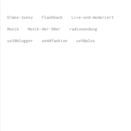
DJane-Sunny
Flashback
Live-und-moderiert
Musik
Musik-der-90er
radiosendung
ue30blogger
ue40fashion
ue50plus
K
o
m
m
e
n
t
a
r
e