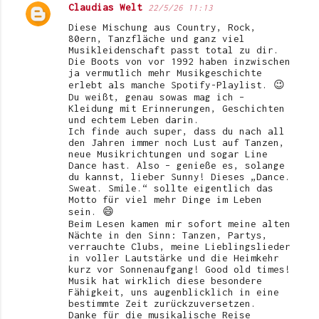
Claudias Welt
22/5/26 11:13
Diese Mischung aus Country, Rock,
80ern, Tanzfläche und ganz viel
Musikleidenschaft passt total zu dir.
Die Boots von vor 1992 haben inzwischen
ja vermutlich mehr Musikgeschichte
erlebt als manche Spotify-Playlist. 😉
Du weißt, genau sowas mag ich –
Kleidung mit Erinnerungen, Geschichten
und echtem Leben darin.
Ich finde auch super, dass du nach all
den Jahren immer noch Lust auf Tanzen,
neue Musikrichtungen und sogar Line
Dance hast. Also – genieße es, solange
du kannst, lieber Sunny! Dieses „Dance.
Sweat. Smile.“ sollte eigentlich das
Motto für viel mehr Dinge im Leben
sein. 😄
Beim Lesen kamen mir sofort meine alten
Nächte in den Sinn: Tanzen, Partys,
verrauchte Clubs, meine Lieblingslieder
in voller Lautstärke und die Heimkehr
kurz vor Sonnenaufgang! Good old times!
Musik hat wirklich diese besondere
Fähigkeit, uns augenblicklich in eine
bestimmte Zeit zurückzuversetzen.
Danke für die musikalische Reise