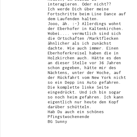
interagieren. Oder nicht??
Ich werde Dich über meine
Fortschritte beim Line Dance auf
dem Laufenden halten.
Jooo, äh. :-) Allerdings wohnt
der Eberhofer in Kaltenkirchen.
Wobei.... vermutlich sind sich
die Ortschaften /Marktflecken
ähnlicher als ich zunächst
dachte. Wie auch immer. Einen
Eberhoferkreisel haben die in
Holzkirchen auch. Hätte es den
an dieser Stelle vor 36 Jahren
schon gegeben, hätte mir des
Nächtens, unter der Woche, auf
der Rückfahrt vom New York nicht
so ein Depp ins Auto gefahren.
Die komplette linke Seite
eingedrückt. Und ich bin sogar
so noch heim gefahren. Ich kann
eigentlich nur heute den Kopf
darüber schütteln.
Hab Du auch ein schönes
Pfingstwochenende
BG Sunny