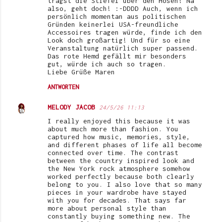
trägst die Stiefel über den Hosen! Na
also, geht doch! :-DDDD Auch, wenn ich
persönlich momentan aus politischen
Gründen keinerlei USA-freundliche
Accessoires tragen würde, finde ich den
Look doch großartig! Und für so eine
Veranstaltung natürlich super passend.
Das rote Hemd gefällt mir besonders
gut, würde ich auch so tragen.
Liebe Grüße Maren
ANTWORTEN
MELODY JACOB
24/5/26 11:13
I really enjoyed this because it was
about much more than fashion. You
captured how music, memories, style,
and different phases of life all become
connected over time. The contrast
between the country inspired look and
the New York rock atmosphere somehow
worked perfectly because both clearly
belong to you. I also love that so many
pieces in your wardrobe have stayed
with you for decades. That says far
more about personal style than
constantly buying something new. The