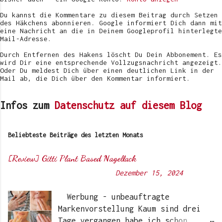
n
t
Du kannst die Kommentare zu diesem Beitrag durch Setzen
l
des Häkchens abonnieren. Google informiert Dich dann mit
i
eine Nachricht an die in Deinem Googleprofil hinterlegte
c
Mail-Adresse.
h
e
Durch Entfernen des Hakens löscht Du Dein Abbonement. Es
n
wird Dir eine entsprechende Vollzugsnachricht angezeigt.
Oder Du meldest Dich über einen deutlichen Link in der
Mail ab, die Dich über den Kommentar informiert.
Infos zum
Datenschutz auf diesem Blog
Beliebteste Beiträge des letzten Monats
[Review] Gitti Plant Based Nagellack
Von
Sunny's side of life
-
Dezember 15, 2024
Werbung - unbeauftragte
Markenvorstellung Kaum sind drei
Tage vergangen habe ich schon