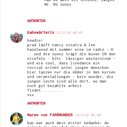
WE. BG Sunny
ANTWORTEN
bahnwärterin
23/5/26 08:45
howdie!
grad läuft nancy sinatra & lee
hazelwood mit summer wine im radio :-D
...und die sunny trägt die buxen IN den
stiefeln - hihi. lässiger westernlook -
und wie cool, dass linedance ein
revival erlebt unter jungen menschen.
hier tanzen nur die ü60er in den kursen
und veranstaltungen - kein wunder, die
jungen leute sind alle dort, wo man
noch gut bezahlte arbeit
findet..........
xxx
ANTWORTEN
Maren von FARBWUNDER
24/5/26 09:48
Das war auch mein erster Gedanke: du