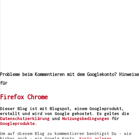
K
o
m
Probleme beim Kommentieren mit dem Googlekonto? Hinweise
m
e
für
n
t
Firefox
Chrome
a
r
v
Dieser Blog ist mit Blogspot, einem Googleprodukt,
e
erstellt und wird von Google gehostet. Es gelten die
r
Datenschutzerklärung
und
Nutzungsbedingungen
für
ö
Googleprodukte
.
f
f
Um auf diesem Blog zu kommentieren benötigst Du - wie
e
bisher auch - ein Google Konto.
Konto anlegen