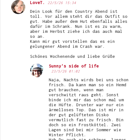
LoveT.
22/5/26 15:34
Dein Look für den Country Abend ist
toll. Vor allem steht dir das Outfit so
gut. Habe außer dem Hut ebenfalls alles
dafür im Schrank. Nun ist es zu warm,
aber im Herbst ziehe ich das auch mal
so an.
Kann mir gut vorstellen das es ein
gelungener Abend im Crash war.
Schönes Wochenende und liebe Grüße
Sunny's side of life
23/5/26 01:02
Naja, Nachts wirds bei uns schon
frisch. Da kann man so ein Hemd
gut brauchen, wenn man
verschwitzt raus geht. Sonst
binde ich mir das schon mal um
die Hüfte. Drunter war nur ein
ärmelloses Top. Das ist mir in
der gut gelüfteten Disko
vermutlich fast zu frisch. Bin
doch so ein Frostköttel. Zwei
Lagen sind bei mir Sommer wie
Winter Pflicht.
Hab Du auch ein schönes, langes