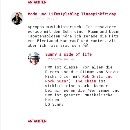
ANTWORTEN
Mode und Lifestyleblog Tinaspinkfriday
22/5/26 06:13
Apropos musikhistorisch. Ich renoviere
gerade mit dem Sohn einen Raum und beim
Tapetenablösen höre ich gerade die Hits
von Fleetwood Mac rauf und runter. Alt
aber ich mags grad sehr.🤭
Sunny's side of life
23/5/26 00:56
FWM ist klasse. Vor allem die
Rumors und die Stimme von Stevie
Nicks (hier mit
Rob Grill und
Rock Sugar
).
The Chain
ist
wirklich eine starke Nummer.
Bei mir gehen die 70er immer und
FWM ist gesetzt. Musikalische
Helden.
BG Sunny
ANTWORTEN