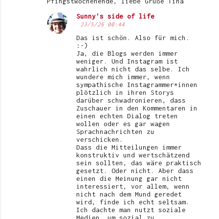
Pfingstwochenende, liebe Grüße Tina
Sunny's side of life
23/5/26 00:44
Das ist schön. Also für mich.
:-)
Ja, die Blogs werden immer
weniger. Und Instagram ist
wahrlich nicht das selbe. Ich
wundere mich immer, wenn
sympathische Instagrammer*innen
plötzlich in ihren Storys
darüber schwadronieren, dass
Zuschauer in den Kommentaren in
einen echten Dialog treten
wollen oder es gar wagen
Sprachnachrichten zu
verschicken.
Dass die Mitteilungen immer
konstruktiv und wertschätzend
sein sollten, das wäre praktisch
gesetzt. Oder nicht. Aber dass
einen die Meinung gar nicht
interessiert, vor allem, wenn
nicht nach dem Mund geredet
wird, finde ich echt seltsam.
Ich dachte man nutzt soziale
Medien, um sozial zu