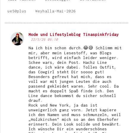
ue50plus
Weyhalla-Mai-2026
Mode und Lifestyleblog Tinaspinkfriday
K
22/5/26 06:10
o
Na ich bin schon durch.😂😅 Schlimm mit
mir, aber mein Lesestoff, was Blogs
m
betrifft, wird einfach leider weniger.
Schee wars, dein Post. Hachz Line
m
dance, ich wäre dabei. Tolles Outfit,
e
das Cowgirl steht Dir soooo gut!
Besonders gefreut hat mich, dass es
n
voll war mit jungen Leuten die auch
passend gekleidet waren. Sehr cool. Da
t
macht es doppelt Spaß finde ich. Den
Line dance bekommst du sicher schnell
a
drauf.
r
Rock und New York, ja das ist
unweigerlich ganz vorn. Jetzt kapiere
e
ich den Namen und muss schmunzeln, weil
„Holzkirchen“ mich so an den Eberhofer
erinnert. Dein Look solide und bewährt.
Ich wünsche Dir ein wunderschönes