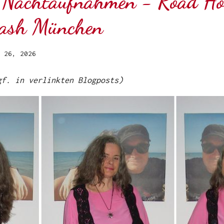
] Nachtaufnahmen - Road Ho
rash München
 26, 2026
ggf. in verlinkten Blogposts)