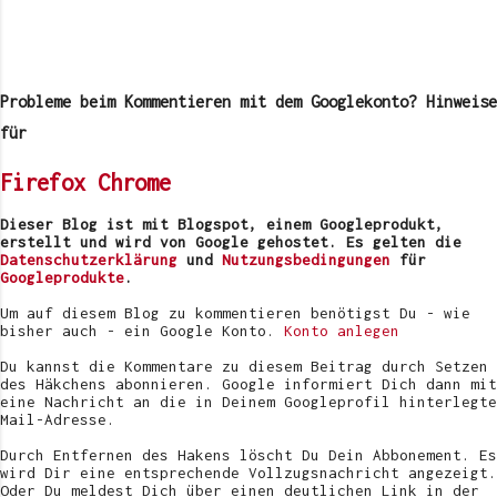
K
o
m
Probleme beim Kommentieren mit dem Googlekonto? Hinweise
m
e
für
n
t
Firefox
Chrome
a
r
v
Dieser Blog ist mit Blogspot, einem Googleprodukt,
e
erstellt und wird von Google gehostet. Es gelten die
r
Datenschutzerklärung
und
Nutzungsbedingungen
für
ö
Googleprodukte
.
f
f
Um auf diesem Blog zu kommentieren benötigst Du - wie
e
bisher auch - ein Google Konto.
Konto anlegen
n
t
Du kannst die Kommentare zu diesem Beitrag durch Setzen
l
des Häkchens abonnieren. Google informiert Dich dann mit
i
eine Nachricht an die in Deinem Googleprofil hinterlegte
c
Mail-Adresse.
h
e
Durch Entfernen des Hakens löscht Du Dein Abbonement. Es
n
wird Dir eine entsprechende Vollzugsnachricht angezeigt.
Oder Du meldest Dich über einen deutlichen Link in der