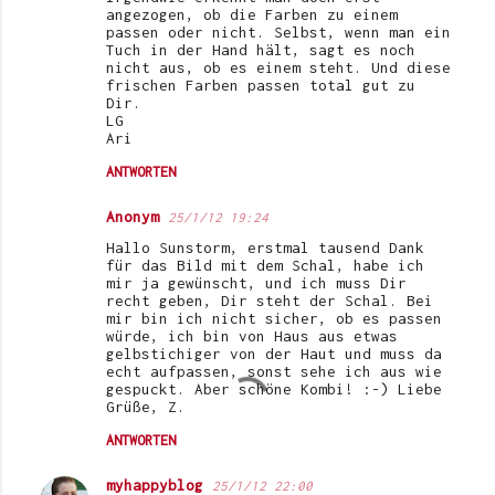
o
angezogen, ob die Farben zu einem
passen oder nicht. Selbst, wenn man ein
m
Tuch in der Hand hält, sagt es noch
nicht aus, ob es einem steht. Und diese
m
frischen Farben passen total gut zu
e
Dir.
LG
n
Ari
t
ANTWORTEN
a
Anonym
25/1/12 19:24
r
Hallo Sunstorm, erstmal tausend Dank
e
für das Bild mit dem Schal, habe ich
mir ja gewünscht, und ich muss Dir
recht geben, Dir steht der Schal. Bei
mir bin ich nicht sicher, ob es passen
würde, ich bin von Haus aus etwas
gelbstichiger von der Haut und muss da
echt aufpassen, sonst sehe ich aus wie
gespuckt. Aber schöne Kombi! :-) Liebe
Grüße, Z.
ANTWORTEN
myhappyblog
25/1/12 22:00