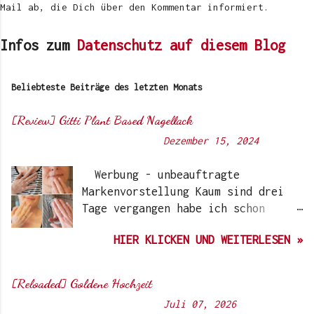
Mail ab, die Dich über den Kommentar informiert.
Infos zum
Datenschutz auf diesem Blog
Beliebteste Beiträge des letzten Monats
[Review] Gitti Plant Based Nagellack
Von
Sunny's side of life
-
Dezember 15, 2024
Werbung - unbeauftragte
Markenvorstellung Kaum sind drei
Tage vergangen habe ich schon
wieder einen „Beauty-Tipp“ für
HIER KLICKEN UND WEITERLESEN »
Euch. Aber nach 6 Monate, wo ich
die Nagellacke bzw. den Remover
jetzt getestet habe, kann ich ein
[Reloaded] Goldene Hochzeit
durchwegs positives Ergebnis
Von
Sunny's side of life
-
Juli 07, 2026
vermelden. Die meisten dürften