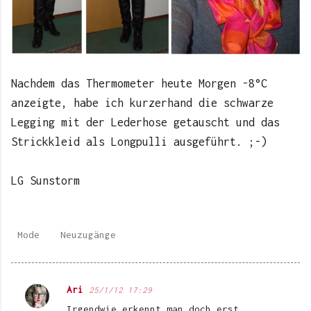
Nachdem das Thermometer heute Morgen -8°C
anzeigte, habe ich kurzerhand die schwarze
Legging mit der Lederhose getauscht und das
Strickkleid als Longpulli ausgeführt. ;-)
LG Sunstorm
Mode
Neuzugänge
Ari
25/1/12 17:29
K
Irgendwie erkennt man doch erst