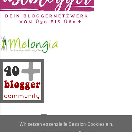
gewünscht. Ich habe aus dem Fundus
Seidenmalfarbe in Blau, Lila und
einem Erikaton gewählt. Dazu jede
Menge Wasser, verschieden breite
Pinsel und ganz viel grobes Salz.
Das kann man nicht alles auf
einmal machen, aber so nach und
nach ist es dann doch ...
Powered by Blogger
Wir setzen essenzielle Session-Cookies ein.
Inhalt und Bilder sind Eigentum von Sunny's side of life (2011 - 2019)