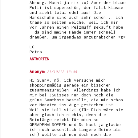
Ahnung. Macht ja nix :o) Aber der blaue
Pulli ist superschön, der fällt klasse
und sieht total edel aus! Die
Handschuhe sind auch sehr schön... ich
trage so selten welche, weil ich mir
vor Jahren einen Pelzmuff gekauft habe
- da sind meine Hände immer schnell
draußen, um irgendwas anzugrabschen *g*
LG
Petra
ANTWORTEN
Anonym
21/10/12 13:45
Hi Sunny, nö, ich versuche mich
shoppingmäßig gerade ein bisschen
zusammenzureißen. Allerdings habe ich
mir bei 3Suisses nun doch noch die
grüne Samthose bestellt, die mir schon
vor Monaten ins Auge gestochen ist.
Weil sie toll sitzt (für Dich wäre sie
aber glaub ich nichts, denn die
Beinlänge reicht für mich so
GERADEMALSOEBEN und Du hast ja glaube
ich noch wesentlich längere Beine als
ich) wollte ich nun doch noch die