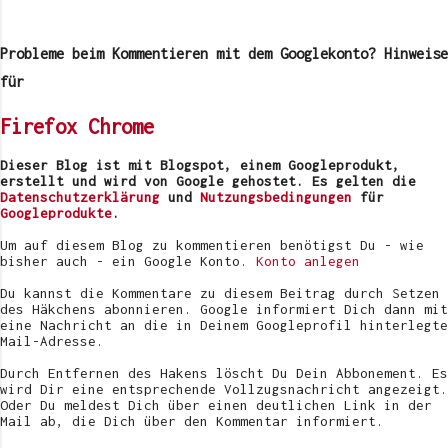
K
o
m
Probleme beim Kommentieren mit dem Googlekonto? Hinweise
m
e
für
n
t
Firefox
Chrome
a
r
v
Dieser Blog ist mit Blogspot, einem Googleprodukt,
e
erstellt und wird von Google gehostet. Es gelten die
r
Datenschutzerklärung
und
Nutzungsbedingungen
für
ö
Googleprodukte
.
f
f
Um auf diesem Blog zu kommentieren benötigst Du - wie
e
bisher auch - ein Google Konto.
Konto anlegen
n
t
Du kannst die Kommentare zu diesem Beitrag durch Setzen
l
des Häkchens abonnieren. Google informiert Dich dann mit
i
eine Nachricht an die in Deinem Googleprofil hinterlegte
c
Mail-Adresse.
h
e
Durch Entfernen des Hakens löscht Du Dein Abbonement. Es
n
wird Dir eine entsprechende Vollzugsnachricht angezeigt.
Oder Du meldest Dich über einen deutlichen Link in der
Mail ab, die Dich über den Kommentar informiert.