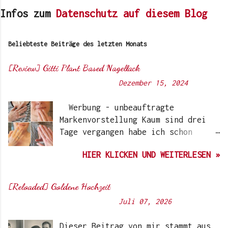
Infos zum
Datenschutz auf diesem Blog
Beliebteste Beiträge des letzten Monats
[Review] Gitti Plant Based Nagellack
Von
Sunny's side of life
-
Dezember 15, 2024
Werbung - unbeauftragte
Markenvorstellung Kaum sind drei
Tage vergangen habe ich schon
wieder einen „Beauty-Tipp“ für
HIER KLICKEN UND WEITERLESEN »
Euch. Aber nach 6 Monate, wo ich
die Nagellacke bzw. den Remover
jetzt getestet habe, kann ich ein
[Reloaded] Goldene Hochzeit
durchwegs positives Ergebnis
Von
Sunny's side of life
-
Juli 07, 2026
vermelden. Die meisten dürften
Gitti Nagellacke schon von
Dieser Beitrag von mir stammt aus