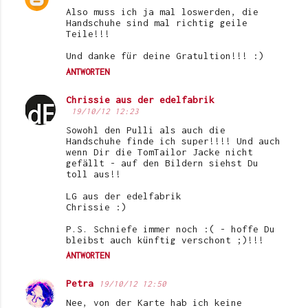
K
Also muss ich ja mal loswerden, die
o
Handschuhe sind mal richtig geile
Teile!!!
m
Und danke für deine Gratultion!!! :)
m
ANTWORTEN
e
n
Chrissie aus der edelfabrik
19/10/12 12:23
t
Sowohl den Pulli als auch die
a
Handschuhe finde ich super!!!! Und auch
wenn Dir die TomTailor Jacke nicht
r
gefällt - auf den Bildern siehst Du
e
toll aus!!
LG aus der edelfabrik
Chrissie :)
P.S. Schniefe immer noch :( - hoffe Du
bleibst auch künftig verschont ;)!!!
ANTWORTEN
Petra
19/10/12 12:50
Nee, von der Karte hab ich keine