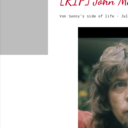
[RIP] John Ma
Von
Sunny's side of life
-
Jul