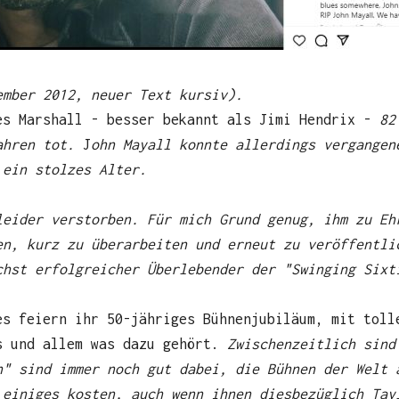
ember 2012, neuer Text kursiv).
s Marshall - besser bekannt als Jimi Hendrix -
82
ahren tot.
J
ohn Mayall konnte allerdings vergangen
 ein stolzes Alter.
leider verstorben. Für mich Grund genug, ihm zu Eh
en, kurz zu überarbeiten und erneut zu veröffentl
chst erfolgreicher Überlebender der "Swinging Sixt
es feiern ihr 50-jähriges Bühnenjubiläum, mit toll
s und allem was dazu gehört.
Zwischenzeitlich sind
n" sind immer noch gut dabei, die Bühnen der Welt 
 einiges kosten, auch wenn ihnen diesbezüglich Tay