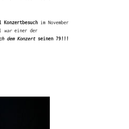
l Konzertbesuch
im November
ll
war
einer der
ch dem Konzert
seinen 79!!!