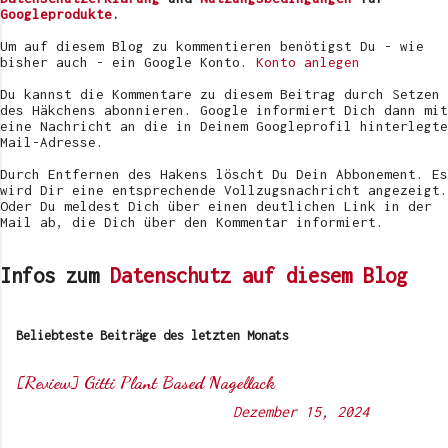
ö
Googleprodukte
.
f
f
Um auf diesem Blog zu kommentieren benötigst Du - wie
e
bisher auch - ein Google Konto.
Konto anlegen
n
t
Du kannst die Kommentare zu diesem Beitrag durch Setzen
l
des Häkchens abonnieren. Google informiert Dich dann mit
i
eine Nachricht an die in Deinem Googleprofil hinterlegte
c
Mail-Adresse.
h
e
Durch Entfernen des Hakens löscht Du Dein Abbonement. Es
n
wird Dir eine entsprechende Vollzugsnachricht angezeigt.
Oder Du meldest Dich über einen deutlichen Link in der
Mail ab, die Dich über den Kommentar informiert.
Infos zum
Datenschutz auf diesem Blog
Beliebteste Beiträge des letzten Monats
[Review] Gitti Plant Based Nagellack
Von
Sunny's side of life
-
Dezember 15, 2024