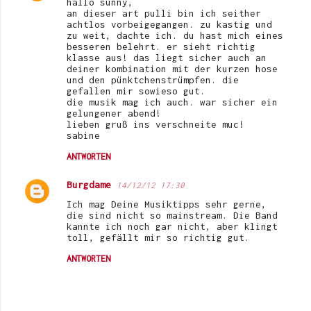
hallo sunny,
an dieser art pulli bin ich seither
achtlos vorbeigegangen. zu kastig und
zu weit, dachte ich. du hast mich eines
besseren belehrt. er sieht richtig
klasse aus! das liegt sicher auch an
deiner kombination mit der kurzen hose
und den pünktchenstrümpfen. die
gefallen mir sowieso gut.
die musik mag ich auch. war sicher ein
gelungener abend!
lieben gruß ins verschneite muc!
sabine
ANTWORTEN
Burgdame
14/12/12 17:30
Ich mag Deine Musiktipps sehr gerne,
die sind nicht so mainstream. Die Band
kannte ich noch gar nicht, aber klingt
toll, gefällt mir so richtig gut.
ANTWORTEN