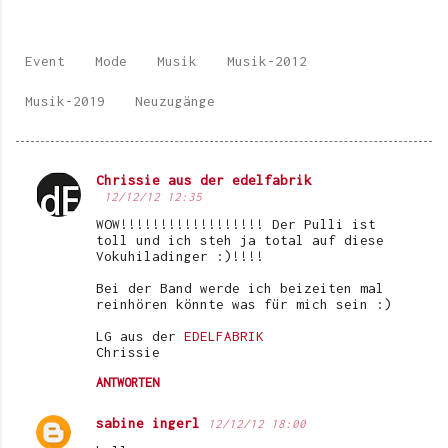
Event
Mode
Musik
Musik-2012
Musik-2019
Neuzugänge
Chrissie aus der edelfabrik
K
12/12/12 12:35
o
WOW!!!!!!!!!!!!!!!!!! Der Pulli ist
toll und ich steh ja total auf diese
m
Vokuhiladinger :)!!!!
m
Bei der Band werde ich beizeiten mal
e
reinhören könnte was für mich sein :)
n
LG aus der
EDELFABRIK
Chrissie
t
ANTWORTEN
a
r
sabine ingerl
12/12/12 18:00
e