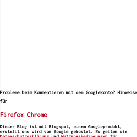
K
o
m
Probleme beim Kommentieren mit dem Googlekonto? Hinweise
m
e
für
n
t
Firefox
Chrome
a
r
v
Dieser Blog ist mit Blogspot, einem Googleprodukt,
e
erstellt und wird von Google gehostet. Es gelten die
r
Datenschutzerklärung
und
Nutzungsbedingungen
für