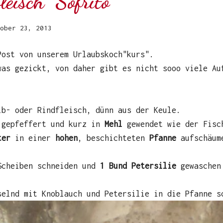
eisch "Sofrito"
ober 23, 2013
Post von unserem Urlaubskoch"kurs".
was gezickt, von daher gibt es nicht sooo viele Au
b- oder Rindfleisch, dünn aus der Keule.
 gepfeffert und kurz in
Mehl
gewendet wie der Fis
ter
in einer
hohen
, beschichteten
Pfanne
aufschäum
cheiben schneiden und
1 Bund Petersilie
gewaschen 
selnd mit Knoblauch und Petersilie in die Pfanne s