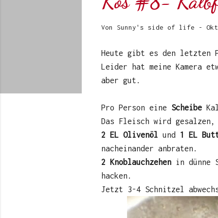
Kos #8- Kalbfl
Von
Sunny's side of life
-
Okt
Heute gibt es den letzten 
Leider hat meine Kamera et
aber gut.
Pro Person eine
Scheibe
Kal
Das Fleisch wird gesalzen,
2 EL Olivenöl
und
1 EL But
nacheinander anbraten.
2 Knoblauchzehen
in dünne S
hacken.
Jetzt 3-4 Schnitzel abwech