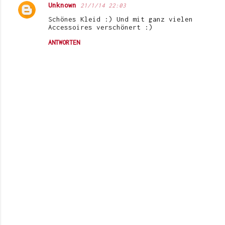
Unknown
21/1/14 22:03
Schönes Kleid :) Und mit ganz vielen
Accessoires verschönert :)
ANTWORTEN
K
o