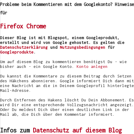
m
Probleme beim Kommentieren mit dem Googlekonto? Hinweise
m
e
für
n
t
Firefox
Chrome
a
r
v
Dieser Blog ist mit Blogspot, einem Googleprodukt,
e
erstellt und wird von Google gehostet. Es gelten die
r
Datenschutzerklärung
und
Nutzungsbedingungen
für
ö
Googleprodukte
.
f
f
Um auf diesem Blog zu kommentieren benötigst Du - wie
e
bisher auch - ein Google Konto.
Konto anlegen
n
t
Du kannst die Kommentare zu diesem Beitrag durch Setzen
l
des Häkchens abonnieren. Google informiert Dich dann mit
i
eine Nachricht an die in Deinem Googleprofil hinterlegte
c
Mail-Adresse.
h
e
Durch Entfernen des Hakens löscht Du Dein Abbonement. Es
n
wird Dir eine entsprechende Vollzugsnachricht angezeigt.
Oder Du meldest Dich über einen deutlichen Link in der
Mail ab, die Dich über den Kommentar informiert.
Infos zum
Datenschutz auf diesem Blog