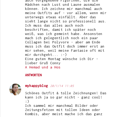
auch vorgegebene Figurinen, die die
m
Mädchen nach Lust und Laune ausmalen
e
können. Ich zeichne mir manchmal auch
meine Outfits auf - vor allem, wenn mir
n
unterwegs etwas einfällt. Aber das
sieht lange nicht so professionell aus.
t
Ich muss das alles auch noch
beschriften, damit ich später noch
a
weiß, was ich gemeint habe. Ansonsten
r
mach ich gelegentlich noch ein paar
Collagen bei Polyvore - aber am Ende
e
muss ich das Outfit doch immer erst an
mir sehen, weil meine Fantasie oft mit
mir durchgeht... :-)
Eine guten Montag wünsche ich Dir -
lieber Gruß Conny
A Hemad und a Hos
ANTWORTEN
myhappyblog
20/1/14 11:05
Schönes Outfit & tolle Zeichnungen! Das
kann ich ja so gar nicht - ganz cool!
:)
Ich sammel mir manchmal Bilder oder
Zeitungsfetzen mit tollen Ideen oder
Kombis, aber meist mache ich das ganz