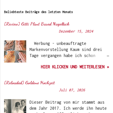
Beliebteste Beiträge des letzten Monats
[Review] Gitti Plant Based Nagellack
Von
Sunny's side of life
-
Dezember 15, 2024
Werbung - unbeauftragte
Markenvorstellung Kaum sind drei
Tage vergangen habe ich schon
wieder einen „Beauty-Tipp“ für
HIER KLICKEN UND WEITERLESEN »
Euch. Aber nach 6 Monate, wo ich
die Nagellacke bzw. den Remover
jetzt getestet habe, kann ich ein
[Reloaded] Goldene Hochzeit
durchwegs positives Ergebnis
Von
Sunny's side of life
-
Juli 07, 2026
vermelden. Die meisten dürften
Gitti Nagellacke schon von
Dieser Beitrag von mir stammt aus
Instagram kennen. Auch Ari hat auf
dem Jahr 2017. Ich werde ihn heute
ihrem Blog schon darüber