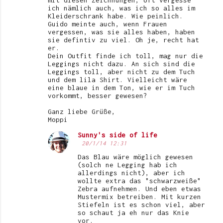
mit diesen Zeichnungen, oft vergesse
ich nämlich auch, was ich so alles im
Kleiderschrank habe. Wie peinlich.
Guido meinte auch, wenn Frauen
vergessen, was sie alles haben, haben
sie defintiv zu viel. Oh je, recht hat
er.
Dein Outfit finde ich toll, mag nur die
Leggings nicht dazu. An sich sind die
Leggings toll, aber nicht zu dem Tuch
und dem lila Shirt. Vielleicht wäre
eine blaue in dem Ton, wie er im Tuch
vorkommt, besser gewesen?
Ganz liebe Grüße,
Moppi
Sunny's side of life
20/1/14 12:31
Das Blau wäre möglich gewesen
(solch ne Legging hab ich
allerdings nicht), aber ich
wollte extra das "schwarzweiße"
Zebra aufnehmen. Und eben etwas
Mustermix betreiben. Mit kurzen
Stiefeln ist es schon viel, aber
so schaut ja eh nur das Knie
vor.