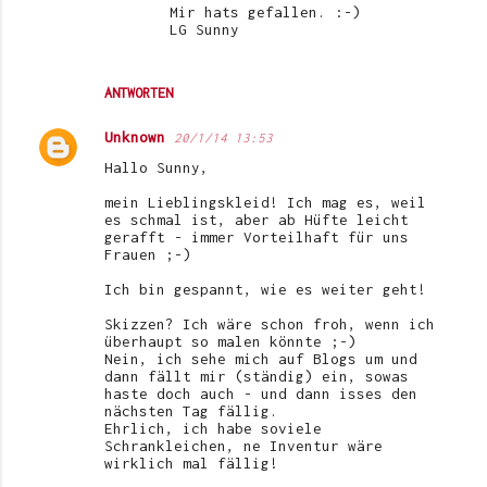
Mir hats gefallen. :-)
LG Sunny
ANTWORTEN
Unknown
20/1/14 13:53
Hallo Sunny,
mein Lieblingskleid! Ich mag es, weil
es schmal ist, aber ab Hüfte leicht
gerafft - immer Vorteilhaft für uns
Frauen ;-)
Ich bin gespannt, wie es weiter geht!
Skizzen? Ich wäre schon froh, wenn ich
überhaupt so malen könnte ;-)
Nein, ich sehe mich auf Blogs um und
dann fällt mir (ständig) ein, sowas
haste doch auch - und dann isses den
nächsten Tag fällig.
Ehrlich, ich habe soviele
Schrankleichen, ne Inventur wäre
wirklich mal fällig!