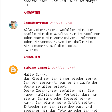
spontan nach Lust und Laune am Morgen
:D
ANTWORTEN
ines@meyrose
20/1/14 11:06
Süße Zeichnungen. Gefallen mir. Ich
stelle mir die Outfits nur im Kopf vor
oder mache mir Wortnotizen. Polyvore
oder Pinterest nutze ich dafür nie.
Bin gespannt auf die Looks.
LG Ines
ANTWORTEN
sabine ingerl
20/1/14 11:44
Hallo Sunny,
das Kleid seh ich immer wieder gerne.
Ich bin gespannt, was es im Laufe der
Woche so alles erlebt.
Deine Zeichnungen gefallen mir. Sie
haben natürlich den Vorteil, dass man
sie an Schrank oder Spiegel pinnen
kann. Ich plane meine Outfit selten.
Entweder seh ich irgendwo was, und
speicher mir das Foto ab oder ich hol