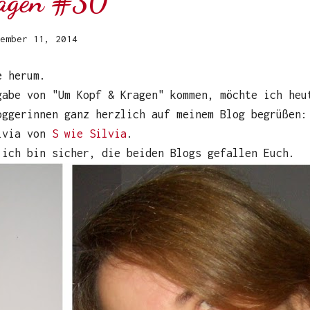
agen #30
ember 11, 2014
e herum.
gabe von "Um Kopf & Kragen" kommen, möchte ich heu
oggerinnen ganz herzlich auf meinem Blog begrüßen:
lvia von
S wie Silvia
.
 ich bin sicher, die beiden Blogs gefallen Euch.