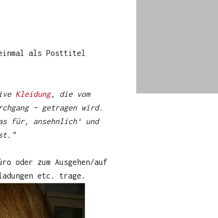
einmal als Posttitel
tive
Kleidung
, die vom
rchgang – getragen wird.
as für, ansehnlich‘ und
st."
üro oder zum Ausgehen/auf
ladungen etc. trage.