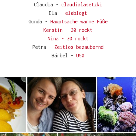
Claudia -
claudialasetzki
Ela -
elablogt
Gunda -
Hauptsache warme Füße
Kerstin - 30 rockt
Nina - 30 rockt
Petra -
Zeitlos bezaubernd
Bärbel -
Ü50