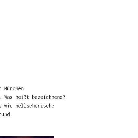
n München.
. Was heißt bezeichnend?
s wie hellseherische
rund.