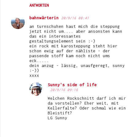
ANTWORTEN
bahnwärterin
20/9/16 08:41
an turnschuhen haut mich die steppung
jetzt nicht um.... aber ansonsten kann
das ein interessantes
gestaltungselement sein :-)
ein rock mit karosteppung steht hier
schon ewig auf der nähliste - der
passende stoff kam noch nicht ums
eck.....
dein anzug - lässig, unaufgeregt, sunny
:-))
xxxx
Sunny's side of life
20/9/16 09:16
Welchen Rockschnitt darf ich mir
da vorstellen? Eher weit, mit
Kellerfalte? Oder schmal wie ein
Bleistift?
LG Sunny