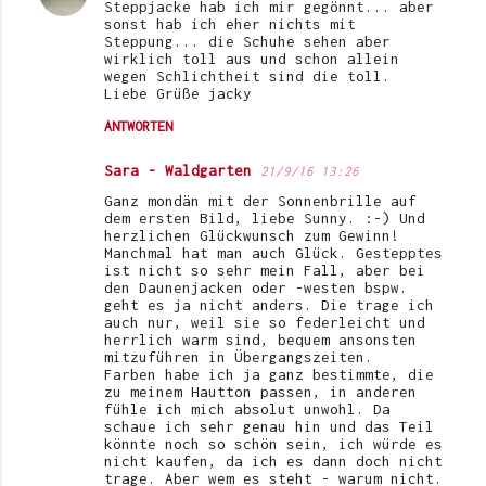
Steppjacke hab ich mir gegönnt... aber
sonst hab ich eher nichts mit
Steppung... die Schuhe sehen aber
wirklich toll aus und schon allein
wegen Schlichtheit sind die toll.
Liebe Grüße jacky
ANTWORTEN
Sara - Waldgarten
21/9/16 13:26
Ganz mondän mit der Sonnenbrille auf
dem ersten Bild, liebe Sunny. :-) Und
herzlichen Glückwunsch zum Gewinn!
Manchmal hat man auch Glück. Gestepptes
ist nicht so sehr mein Fall, aber bei
den Daunenjacken oder -westen bspw.
geht es ja nicht anders. Die trage ich
auch nur, weil sie so federleicht und
herrlich warm sind, bequem ansonsten
mitzuführen in Übergangszeiten.
Farben habe ich ja ganz bestimmte, die
zu meinem Hautton passen, in anderen
fühle ich mich absolut unwohl. Da
schaue ich sehr genau hin und das Teil
könnte noch so schön sein, ich würde es
nicht kaufen, da ich es dann doch nicht
trage. Aber wem es steht - warum nicht.