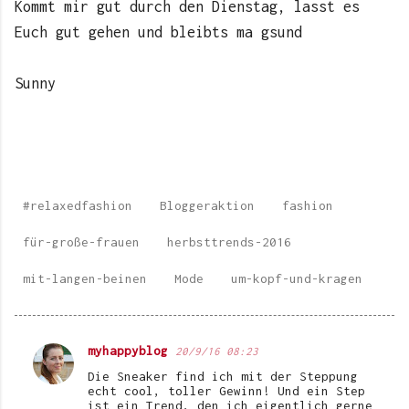
Kommt mir gut durch den Dienstag, lasst es
Euch gut gehen und bleibts ma gsund
Sunny
#relaxedfashion
Bloggeraktion
fashion
für-große-frauen
herbsttrends-2016
mit-langen-beinen
Mode
um-kopf-und-kragen
myhappyblog
20/9/16 08:23
K
Die Sneaker find ich mit der Steppung
o
echt cool, toller Gewinn! Und ein Step
ist ein Trend, den ich eigentlich gerne