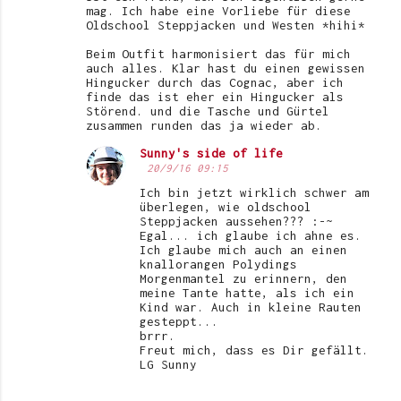
m
mag. Ich habe eine Vorliebe für diese
Oldschool Steppjacken und Westen *hihi*
m
e
Beim Outfit harmonisiert das für mich
auch alles. Klar hast du einen gewissen
n
Hingucker durch das Cognac, aber ich
finde das ist eher ein Hingucker als
t
Störend. und die Tasche und Gürtel
zusammen runden das ja wieder ab.
a
r
Sunny's side of life
20/9/16 09:15
e
Ich bin jetzt wirklich schwer am
überlegen, wie oldschool
Steppjacken aussehen??? :-~
Egal... ich glaube ich ahne es.
Ich glaube mich auch an einen
knallorangen Polydings
Morgenmantel zu erinnern, den
meine Tante hatte, als ich ein
Kind war. Auch in kleine Rauten
gesteppt...
brrr.
Freut mich, dass es Dir gefällt.
LG Sunny