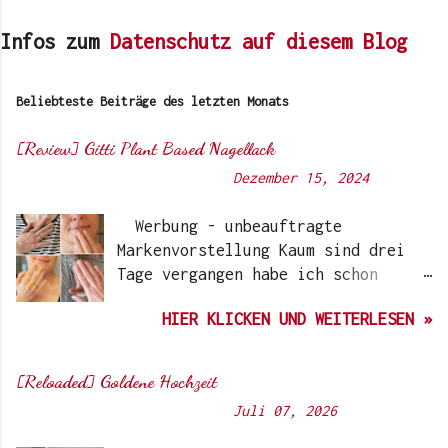
Infos zum
Datenschutz auf diesem Blog
Beliebteste Beiträge des letzten Monats
[Review] Gitti Plant Based Nagellack
Von
Sunny's side of life
-
Dezember 15, 2024
Werbung - unbeauftragte
Markenvorstellung Kaum sind drei
Tage vergangen habe ich schon
wieder einen „Beauty-Tipp“ für
HIER KLICKEN UND WEITERLESEN »
Euch. Aber nach 6 Monate, wo ich
die Nagellacke bzw. den Remover
jetzt getestet habe, kann ich ein
[Reloaded] Goldene Hochzeit
durchwegs positives Ergebnis
Von
Sunny's side of life
-
Juli 07, 2026
vermelden. Die meisten dürften
Gitti Nagellacke schon von