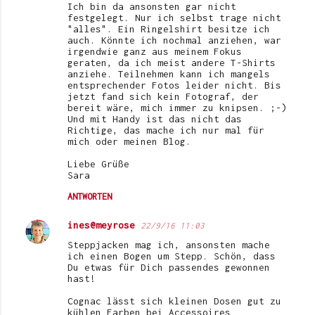
Ich bin da ansonsten gar nicht
festgelegt. Nur ich selbst trage nicht
"alles". Ein Ringelshirt besitze ich
auch. Könnte ich nochmal anziehen, war
irgendwie ganz aus meinem Fokus
geraten, da ich meist andere T-Shirts
anziehe. Teilnehmen kann ich mangels
entsprechender Fotos leider nicht. Bis
jetzt fand sich kein Fotograf, der
bereit wäre, mich immer zu knipsen. ;-)
Und mit Handy ist das nicht das
Richtige, das mache ich nur mal für
mich oder meinen Blog.
Liebe Grüße
Sara
ANTWORTEN
ines@meyrose
22/9/16 11:03
Steppjacken mag ich, ansonsten mache
ich einen Bogen um Stepp. Schön, dass
Du etwas für Dich passendes gewonnen
hast!
Cognac lässt sich kleinen Dosen gut zu
kühlen Farben bei Accessoires