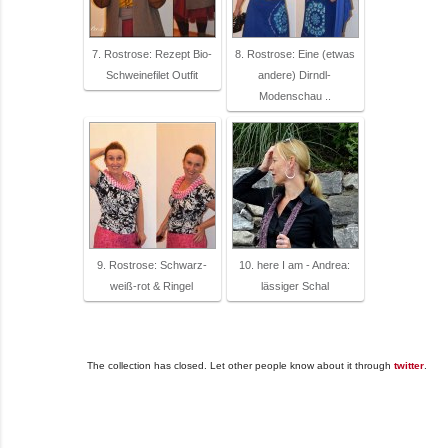
7. Rostrose: Rezept Bio-
8. Rostrose: Eine (etwas
Schweinefilet Outfit
andere) Dirndl-
Modenschau ..
9. Rostrose: Schwarz-
10. here I am - Andrea:
weiß-rot & Ringel
lässiger Schal
The collection has closed. Let other people know about it through
twitter
.