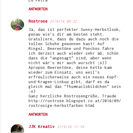
LG Petra
ANTWORTEN
Rostrose
21/9/16 09:22
Ja, das ist perfekter Sunny-Herbstlook,
genau wie's dir am besten steht.
Gratuliere, dass du dazu auch noch die
tollen Schuhe gewonnen hast! Auf
Ringel, Beerentöne und Ponchos fahre
ich derzeit auch wieder sehr ab, schön
dass die "angesagt" sind, aber wenn
nicht wär's mir auch wurscht ;o))
Apropos Beerentöne, deine Kette kam
wieder zum Einsatz, uns weil's
erfreulicherweise auch ein neues Kopf-
und-Kragen-Linkup gibt, darf es da
gleich mal das "Thumnailsbildchen" sein
:o)
Ganz herzliche Rostrosengrüße, Traude
http://rostrose.blogspot.co.at/2016/09/
rostrosige-herbstfarben.html
ANTWORTEN
JJK Kreativ
21/9/16 11:16