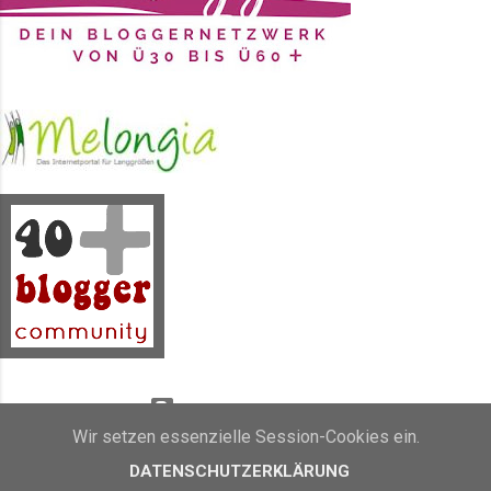
Seidenmalfarbe in Blau, Lila und
einem Erikaton gewählt. Dazu jede
Menge Wasser, verschieden breite
Pinsel und ganz viel grobes Salz.
Das kann man nicht alles auf
einmal machen, aber so nach und
nach ist es dann doch ...
Powered by Blogger
Wir setzen essenzielle Session-Cookies ein.
Inhalt und Bilder sind Eigentum von Sunny's side of life (2011 - 2019)
DATENSCHUTZERKLÄRUNG