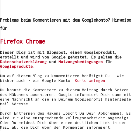
K
o
m
Probleme beim Kommentieren mit dem Googlekonto? Hinweise
m
e
für
n
t
Firefox
Chrome
a
r
v
Dieser Blog ist mit Blogspot, einem Googleprodukt,
e
erstellt und wird von Google gehostet. Es gelten die
r
Datenschutzerklärung
und
Nutzungsbedingungen
für
ö
Googleprodukte
.
f
f
Um auf diesem Blog zu kommentieren benötigst Du - wie
e
bisher auch - ein Google Konto.
Konto anlegen
n
t
Du kannst die Kommentare zu diesem Beitrag durch Setzen
l
des Häkchens abonnieren. Google informiert Dich dann mit
i
eine Nachricht an die in Deinem Googleprofil hinterlegte
c
Mail-Adresse.
h
e
Durch Entfernen des Hakens löscht Du Dein Abbonement. Es
n
wird Dir eine entsprechende Vollzugsnachricht angezeigt.
Oder Du meldest Dich über einen deutlichen Link in der
Mail ab, die Dich über den Kommentar informiert.