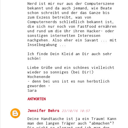
Nerd ist mir nur aus der Computerszene
bekannt und da auch jemand, wie Beate
schon schreibt und der das Ganze bis
zum Exzess betreibt, was von
Computernerds schließlich bekannt ist,
die sich nur noch von FastFood ernähren
und rund um die Uhr ihren Hacker- oder
sonstigen internetten Interessen
nachgehen. Also eher ein Savant ... mit
Inselbegabung ...
Ich finde Dein Kleid an Dir auch sehr
schön!
Liebe Grüße und ein schönes vielleicht
wieder so sonniges (bei Dir!)
Wochenende
- denn bei uns ist es nun herbstlich
geworden -
Sara
ANTWORTEN
Jennifer Behrs
23/10/16 10:57
Deine Handtasche ist ja ein Traum! Kann
man den langen Träger auch "abmachen"?
Die wirkt so elegant und ich mag den