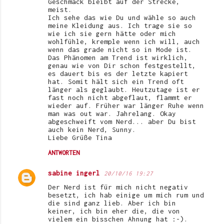
Geschmack bleibt auf der Strecke,
meist.
Ich sehe das wie Du und wähle so auch
meine Kleidung aus. Ich trage sie so
wie ich sie gern hätte oder mich
wohlfühle, kremple wenn ich will, auch
wenn das grade nicht so in Mode ist.
Das Phänomen am Trend ist wirklich,
genau wie von Dir schon festgestellt,
es dauert bis es der letzte kapiert
hat. Somit hält sich ein Trend oft
länger als geglaubt. Heutzutage ist er
fast noch nicht abgeflaut, flammt er
wieder auf. Früher war länger Ruhe wenn
man was out war. Jahrelang. Okay
abgeschweift vom Nerd... aber Du bist
auch kein Nerd, Sunny.
Liebe Grüße Tina
ANTWORTEN
sabine ingerl
20/10/16 19:27
Der Nerd ist für mich nicht negativ
besetzt, ich hab einige um mich rum und
die sind ganz lieb. Aber ich bin
keiner, ich bin eher die, die von
vielem ein bisschen Ahnung hat :-).