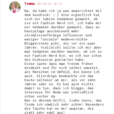
Tomma
20/10/16 10:14
Na, da habe ich ja was angerichtet mit
dem Ausdruck! ;-) Also eigentlich hat
sich nur Sabine Gedanken gemacht, ob
sie ein Fashion Nerd ist, ich habe mir
nur Gedanken darüber gemacht, dass es
heutzutage anscheinend mehr
stromlinienförmige Influencer und
weniger "uncoole" modeverrückte
Bloggerinnen gibt, als vor ein paar
Jahren. Vielleicht sollte ich mir aber
mal Gedanken darüber machen, ob ich so
ein Fashion Nerd bin, wo ich nun schon
die Diskussion gestartet habe.
Diese Sache dass man Trends früher
entdeckt und für sich selbst umsetzt,
als Menschen im Umfeld, die kenne ich
auch. Allerdings beobachte ich das
heute seltener an mir, als vor zehn
Jahren oder so. Es hat auch nichts
damit zu tun, dass ich blogge, das
Interesse für Mode war schließlich
schon vorher da.
Nun zu deinem Outfit, liebe Sunny, das
finde ich nämlich sehr schön! Besonders
die Tasche hat es mir angetan, die
sieht sehr edel aus!