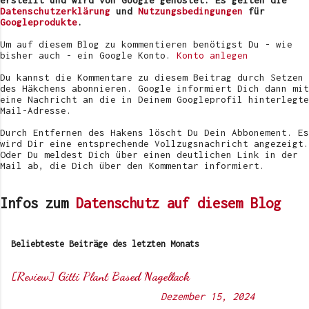
r
Datenschutzerklärung
und
Nutzungsbedingungen
für
ö
Googleprodukte
.
f
f
Um auf diesem Blog zu kommentieren benötigst Du - wie
e
bisher auch - ein Google Konto.
Konto anlegen
n
t
Du kannst die Kommentare zu diesem Beitrag durch Setzen
l
des Häkchens abonnieren. Google informiert Dich dann mit
i
eine Nachricht an die in Deinem Googleprofil hinterlegte
c
Mail-Adresse.
h
e
Durch Entfernen des Hakens löscht Du Dein Abbonement. Es
n
wird Dir eine entsprechende Vollzugsnachricht angezeigt.
Oder Du meldest Dich über einen deutlichen Link in der
Mail ab, die Dich über den Kommentar informiert.
Infos zum
Datenschutz auf diesem Blog
Beliebteste Beiträge des letzten Monats
[Review] Gitti Plant Based Nagellack
Von
Sunny's side of life
-
Dezember 15, 2024