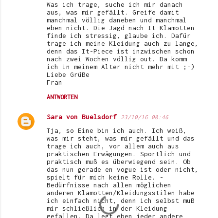
Was ich trage, suche ich mir danach
aus, was mir gefällt. Greife damit
manchmal völlig daneben und manchmal
eben nicht. Die Jagd nach It-Klamotten
finde ich stressig, glaube ich. Dafür
trage ich meine Kleidung auch zu lange,
denn das It-Piece ist inzwischen schon
nach zwei Wochen völlig out. Da komm
ich in meinem Alter nicht mehr mit ;-)
Liebe Grüße
Fran
ANTWORTEN
Sara von Buelsdorf
23/10/16 00:46
Tja, so Eine bin ich auch. Ich weiß,
was mir steht, was mir gefällt und das
trage ich auch, vor allem auch aus
praktischen Erwägungen. Sportlich und
praktisch muß es überwiegend sein. Ob
das nun gerade en vogue ist oder nicht,
spielt für mich keine Rolle. -
Bedürfnisse nach allen möglichen
anderen Klamotten/Kleidungsstilen habe
ich einfach nicht, denn ich selbst muß
mir schließlich in der Kleidung
gefallen. Da legt eben jeder andere