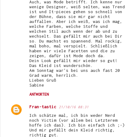
Auch, was Mode betrifft. Ich kenne nur
wenige Designer, weiß selten, was Trend
ist und It-pieces gehen so schnell von
der Bühne, dass sie mir gar nicht
auffallen. Aber ich weiß, was ich mag,
welche Farben, welche Stoffe und
welchen Stil auch wenn der ab und zu
wechselt. Das gefällt mir auch bei Dir
so. Du machst es spannend. Mal rockig,
mal boho, mal verspielt. Schließlich
haben wir viele Facetten und die zu
zeigen, dafür ist Mode doch da.
Dein Look gefällt mir wieder so gut!
Das Kleid ist wunderschön.
Am Sonntag war's bei uns auch fast 20
Grad warm, herrlich.
Lieben Gruß
Sabine
ANTWORTEN
Fran-tastic
21/10/16 08:31
Ich schätze mal, ich bin weder Nerd
noch Victim (vor allem bei Letzterem
hoffe ich das). Ich bin einfach ich ;-)
Und mir gefällt dein Kleid richtig,
richtig gut.