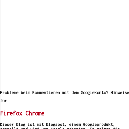
K
o
m
Probleme beim Kommentieren mit dem Googlekonto? Hinweise
m
e
für
n
t
Firefox
Chrome
a
r
v
Dieser Blog ist mit Blogspot, einem Googleprodukt,
e
erstellt und wird von Google gehostet. Es gelten die