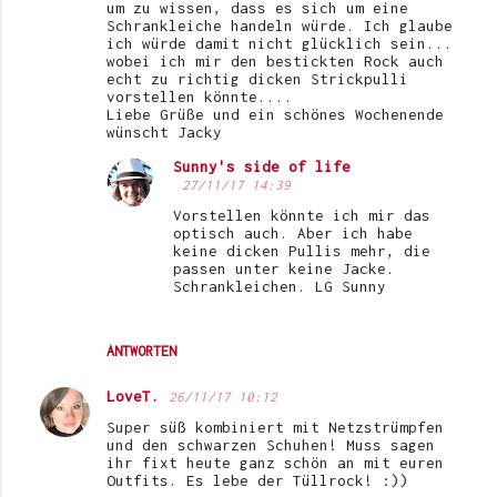
um zu wissen, dass es sich um eine
e
Schrankleiche handeln würde. Ich glaube
ich würde damit nicht glücklich sein...
n
wobei ich mir den bestickten Rock auch
echt zu richtig dicken Strickpulli
t
vorstellen könnte....
Liebe Grüße und ein schönes Wochenende
a
wünscht Jacky
r
Sunny's side of life
e
27/11/17 14:39
Vorstellen könnte ich mir das
optisch auch. Aber ich habe
keine dicken Pullis mehr, die
passen unter keine Jacke.
Schrankleichen. LG Sunny
ANTWORTEN
LoveT.
26/11/17 10:12
Super süß kombiniert mit Netzstrümpfen
und den schwarzen Schuhen! Muss sagen
ihr fixt heute ganz schön an mit euren
Outfits. Es lebe der Tüllrock! :))