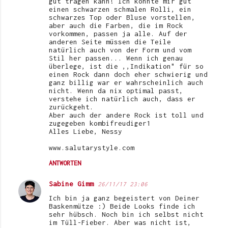
gut tragen kann! Ich könnte mir gut
einen schwarzen schmalen Rolli, ein
schwarzes Top oder Bluse vorstellen,
aber auch die Farben, die im Rock
vorkommen, passen ja alle. Auf der
anderen Seite müssen die Teile
natürlich auch von der Form und vom
Stil her passen... Wenn ich genau
überlege, ist die ,,Indikation" für so
einen Rock dann doch eher schwierig und
ganz billig war er wahrscheinlich auch
nicht. Wenn da nix optimal passt,
verstehe ich natürlich auch, dass er
zurückgeht.
Aber auch der andere Rock ist toll und
zugegeben kombifreudiger1
Alles Liebe, Nessy
www.salutarystyle.com
ANTWORTEN
Sabine Gimm
26/11/17 23:06
Ich bin ja ganz begeistert von Deiner
Baskenmütze :) Beide Looks finde ich
sehr hübsch. Noch bin ich selbst nicht
im Tüll-Fieber. Aber was nicht ist,