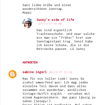
Ganz liebe Grüße und einen
wunderschönen Sonntag,
Moppi
Sunny's side of life
27/11/17 14:44
Das sind eigentlich
Trachtenschuhe. Und zwar solche
wie man sie "früher" hier zum
Sonntagsstaat trug. Sonst habe
ich keine Schuhe, die in die
Retroecke passen. LG Sunny
ANTWORTEN
sabine ingerl
26/11/17 12:19
Was für ein toller Look! Sunny Du
siehst umwerfend aus! Ich mag jedes
einzelne Teil davon und dass alles
zusammen ein wunderbar, weibliches
Vintage-Outfit ergibt - versehen mit
einem Augenzwinkern, das ganz lässig zu
sehen (Snoopy!).
Deine Aktion ist großartig. Mal sehen,