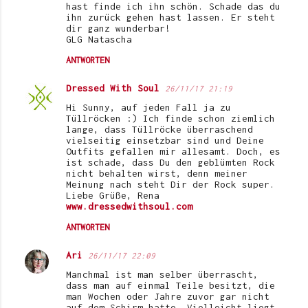
hast finde ich ihn schön. Schade das du
ihn zurück gehen hast lassen. Er steht
dir ganz wunderbar!
GLG Natascha
ANTWORTEN
Dressed With Soul
26/11/17 21:19
Hi Sunny, auf jeden Fall ja zu
Tüllröcken :) Ich finde schon ziemlich
lange, dass Tüllröcke überraschend
vielseitig einsetzbar sind und Deine
Outfits gefallen mir allesamt. Doch, es
ist schade, dass Du den geblümten Rock
nicht behalten wirst, denn meiner
Meinung nach steht Dir der Rock super.
Liebe Grüße, Rena
www.dressedwithsoul.com
ANTWORTEN
Ari
26/11/17 22:09
Manchmal ist man selber überrascht,
dass man auf einmal Teile besitzt, die
man Wochen oder Jahre zuvor gar nicht
auf dem Schirm hatte. Vielleicht liegt