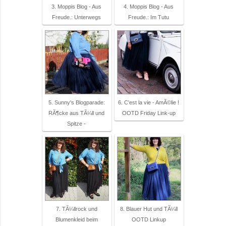
3. Moppis Blog - Aus
4. Moppis Blog - Aus
Freude.: Unterwegs
Freude.: Im Tutu
5. Sunny's Blogparade:
6. C'est la vie - AmÃ©lie !
RÃ¶cke aus TÃ¼ll und
OOTD Friday Link-up
Spitze -
7. TÃ¼llrock und
8. Blauer Hut und TÃ¼ll
Blumenkleid beim
OOTD Linkup