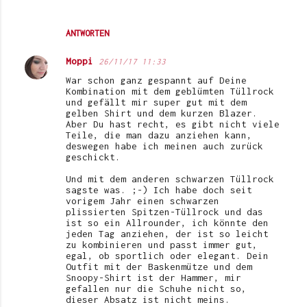
ANTWORTEN
Moppi
26/11/17 11:33
War schon ganz gespannt auf Deine
Kombination mit dem geblümten Tüllrock
und gefällt mir super gut mit dem
gelben Shirt und dem kurzen Blazer.
Aber Du hast recht, es gibt nicht viele
Teile, die man dazu anziehen kann,
deswegen habe ich meinen auch zurück
geschickt.
Und mit dem anderen schwarzen Tüllrock
sagste was. ;-) Ich habe doch seit
vorigem Jahr einen schwarzen
plissierten Spitzen-Tüllrock und das
ist so ein Allrounder, ich könnte den
jeden Tag anziehen, der ist so leicht
zu kombinieren und passt immer gut,
egal, ob sportlich oder elegant. Dein
Outfit mit der Baskenmütze und dem
Snoopy-Shirt ist der Hammer, mir
gefallen nur die Schuhe nicht so,
dieser Absatz ist nicht meins.