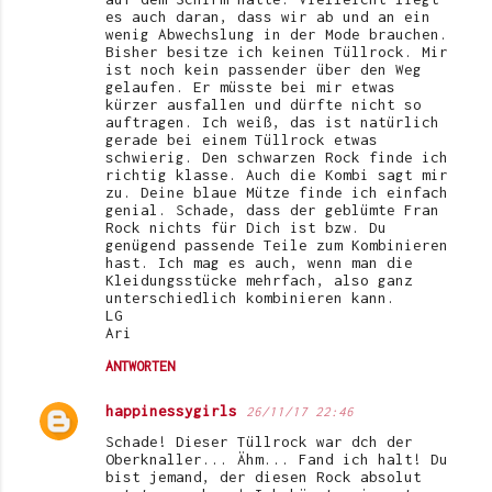
es auch daran, dass wir ab und an ein
wenig Abwechslung in der Mode brauchen.
Bisher besitze ich keinen Tüllrock. Mir
ist noch kein passender über den Weg
gelaufen. Er müsste bei mir etwas
kürzer ausfallen und dürfte nicht so
auftragen. Ich weiß, das ist natürlich
gerade bei einem Tüllrock etwas
schwierig. Den schwarzen Rock finde ich
richtig klasse. Auch die Kombi sagt mir
zu. Deine blaue Mütze finde ich einfach
genial. Schade, dass der geblümte Fran
Rock nichts für Dich ist bzw. Du
genügend passende Teile zum Kombinieren
hast. Ich mag es auch, wenn man die
Kleidungsstücke mehrfach, also ganz
unterschiedlich kombinieren kann.
LG
Ari
ANTWORTEN
happinessygirls
26/11/17 22:46
Schade! Dieser Tüllrock war dch der
Oberknaller... Ähm... Fand ich halt! Du
bist jemand, der diesen Rock absolut