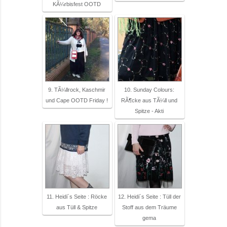
KÃ¼rbisfest OOTD
9. TÃ¼llrock, Kaschmir
10. Sunday Colours:
und Cape OOTD Friday !
RÃ¶cke aus TÃ¼ll und
Spitze - Akti
11. Heidi´s Seite : Röcke
12. Heidi´s Seite : Tüll der
aus Tüll & Spitze
Stoff aus dem Träume
gema