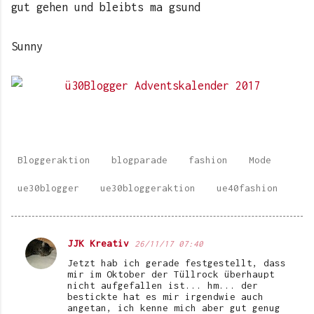
gut gehen und bleibts ma gsund
Sunny
Bloggeraktion
blogparade
fashion
Mode
ue30blogger
ue30bloggeraktion
ue40fashion
JJK Kreativ
26/11/17 07:40
K
Jetzt hab ich gerade festgestellt, dass
o
mir im Oktober der Tüllrock überhaupt
nicht aufgefallen ist... hm... der
m
bestickte hat es mir irgendwie auch
angetan, ich kenne mich aber gut genug
m