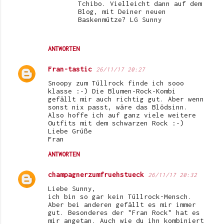
Tchibo. Vielleicht dann auf dem
Blog, mit Deiner neuen
Baskenmütze? LG Sunny
ANTWORTEN
Fran-tastic
26/11/17 20:27
Snoopy zum Tüllrock finde ich sooo
klasse :-) Die Blumen-Rock-Kombi
gefällt mir auch richtig gut. Aber wenn
sonst nix passt, wäre das Blödsinn.
Also hoffe ich auf ganz viele weitere
Outfits mit dem schwarzen Rock :-)
Liebe Grüße
Fran
ANTWORTEN
champagnerzumfruehstueck
26/11/17 20:32
Liebe Sunny,
ich bin so gar kein Tüllrock-Mensch.
Aber bei anderen gefällt es mir immer
gut. Besonderes der "Fran Rock" hat es
mir angetan. Auch wie du ihn kombiniert