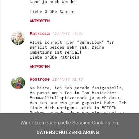
kann ja noch werden.
Liebe Grüße Sabine
ANTWORTEN
Patricia
27/11/17 11:21
Alles schreit hier "SunnyLook" Mir
gefällt beides sehr gut! Deine
Umsetzung ist genial!
Liebe Grüße Patricia
ANTWORTEN
Rostrose
28/11/17 15:16
Na bitte, ich hab gerade festgestellt,
da passt mein Ton-in-Ton bestickter
Baumwolltüllspitzenrock ja auch dazu,
den ich sowieso grad gepostet habe. Ich
finde dich übrigens schck in BEIDEN
Röcken, schade, dass der eine nicht zu
deinem Kleiderschrank passt, die Kombi
Wir setzen essenzielle Session-Cookies ein.
fand ich nämlich richtig toll an dir!
Dem Tüllfieber bin ich nicht unbedingt
DATENSCHUTZERKLÄRUNG
verfallen, aber diesen Rock, den ich
schon seit ein paar Jahren habe (ein