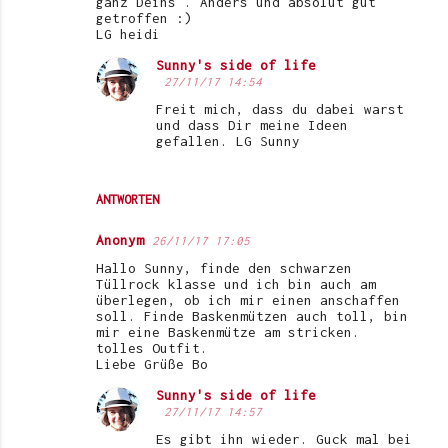
ganz Deins . Anders und absolut gut
getroffen :)
LG heidi
Sunny's side of life
27/11/17 14:54
Freit mich, dass du dabei warst
und dass Dir meine Ideen
gefallen. LG Sunny
ANTWORTEN
Anonym
26/11/17 17:05
Hallo Sunny, finde den schwarzen
Tüllrock klasse und ich bin auch am
überlegen, ob ich mir einen anschaffen
soll. Finde Baskenmützen auch toll, bin
mir eine Baskenmütze am stricken.
tolles Outfit.
Liebe Grüße Bo
Sunny's side of life
27/11/17 14:57
Es gibt ihn wieder. Guck mal bei