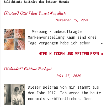
Beliebteste Beiträge des letzten Monats
[Review] Gitti Plant Based Nagellack
Von
Sunny's side of life
-
Dezember 15, 2024
Werbung - unbeauftragte
Markenvorstellung Kaum sind drei
Tage vergangen habe ich schon
wieder einen „Beauty-Tipp“ für
HIER KLICKEN UND WEITERLESEN »
Euch. Aber nach 6 Monate, wo ich
die Nagellacke bzw. den Remover
jetzt getestet habe, kann ich ein
[Reloaded] Goldene Hochzeit
durchwegs positives Ergebnis
Von
Sunny's side of life
-
Juli 07, 2026
vermelden. Die meisten dürften
Gitti Nagellacke schon von
Dieser Beitrag von mir stammt aus
Instagram kennen. Auch Ari hat auf
dem Jahr 2017. Ich werde ihn heute
ihrem Blog schon darüber
nochmals veröffentlichen. Denn
berichtet. Ich selbst wurde das
heute würden meine Eltern Ihren
erste Mal im Coronawinter 20/21