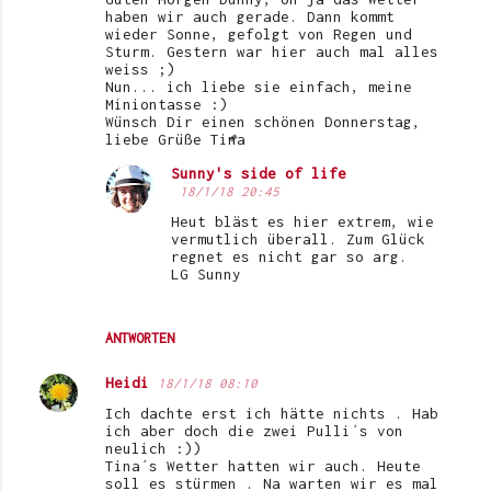
haben wir auch gerade. Dann kommt
m
wieder Sonne, gefolgt von Regen und
Sturm. Gestern war hier auch mal alles
m
weiss ;)
e
Nun... ich liebe sie einfach, meine
Miniontasse :)
n
Wünsch Dir einen schönen Donnerstag,
liebe Grüße Tina
t
Sunny's side of life
a
18/1/18 20:45
r
Heut bläst es hier extrem, wie
e
vermutlich überall. Zum Glück
regnet es nicht gar so arg.
LG Sunny
ANTWORTEN
Heidi
18/1/18 08:10
Ich dachte erst ich hätte nichts . Hab
ich aber doch die zwei Pulli´s von
neulich :))
Tina´s Wetter hatten wir auch. Heute
soll es stürmen . Na warten wir es mal