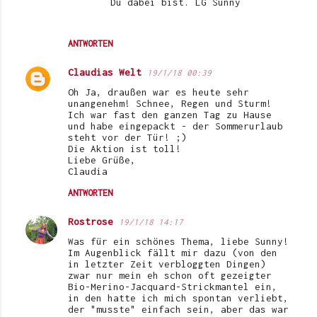
Du dabei bist. LG Sunny
ANTWORTEN
Claudias Welt
19/1/18 00:39
Oh Ja, draußen war es heute sehr
unangenehm! Schnee, Regen und Sturm!
Ich war fast den ganzen Tag zu Hause
und habe eingepackt - der Sommerurlaub
steht vor der Tür! ;)
Die Aktion ist toll!
Liebe Grüße,
Claudia
ANTWORTEN
Rostrose
19/1/18 14:17
Was für ein schönes Thema, liebe Sunny!
Im Augenblick fällt mir dazu (von den
in letzter Zeit verbloggten Dingen)
zwar nur mein eh schon oft gezeigter
Bio-Merino-Jacquard-Strickmantel ein,
in den hatte ich mich spontan verliebt,
der "musste" einfach sein, aber das war