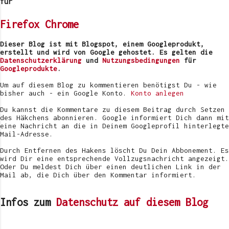
e
für
n
t
Firefox
Chrome
a
r
v
Dieser Blog ist mit Blogspot, einem Googleprodukt,
e
erstellt und wird von Google gehostet. Es gelten die
r
Datenschutzerklärung
und
Nutzungsbedingungen
für
ö
Googleprodukte
.
f
f
Um auf diesem Blog zu kommentieren benötigst Du - wie
e
bisher auch - ein Google Konto.
Konto anlegen
n
t
Du kannst die Kommentare zu diesem Beitrag durch Setzen
l
des Häkchens abonnieren. Google informiert Dich dann mit
i
eine Nachricht an die in Deinem Googleprofil hinterlegte
c
Mail-Adresse.
h
e
Durch Entfernen des Hakens löscht Du Dein Abbonement. Es
n
wird Dir eine entsprechende Vollzugsnachricht angezeigt.
Oder Du meldest Dich über einen deutlichen Link in der
Mail ab, die Dich über den Kommentar informiert.
Infos zum
Datenschutz auf diesem Blog