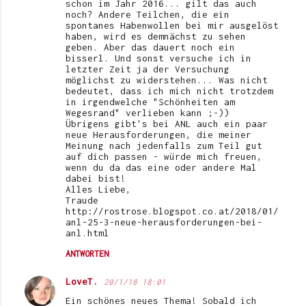
schon im Jahr 2016... gilt das auch
noch? Andere Teilchen, die ein
spontanes Habenwollen bei mir ausgelöst
haben, wird es demnächst zu sehen
geben. Aber das dauert noch ein
bisserl. Und sonst versuche ich in
letzter Zeit ja der Versuchung
möglichst zu widerstehen... Was nicht
bedeutet, dass ich mich nicht trotzdem
in irgendwelche "Schönheiten am
Wegesrand" verlieben kann ;-))
Übrigens gibt's bei ANL auch ein paar
neue Herausforderungen, die meiner
Meinung nach jedenfalls zum Teil gut
auf dich passen - würde mich freuen,
wenn du da das eine oder andere Mal
dabei bist!
Alles Liebe,
Traude
http://rostrose.blogspot.co.at/2018/01/
anl-25-3-neue-herausforderungen-bei-
anl.html
ANTWORTEN
LoveT.
20/1/18 18:01
Ein schönes neues Thema! Sobald ich