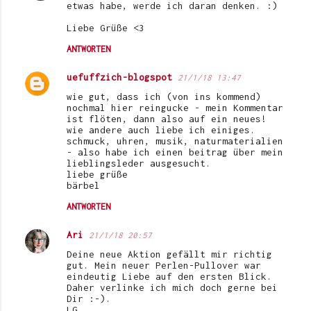
etwas habe, werde ich daran denken. :)
Liebe Grüße <3
ANTWORTEN
uefuffzich-blogspot
21/1/18 13:47
wie gut, dass ich (von ins kommend)
nochmal hier reingucke - mein Kommentar
ist flöten, dann also auf ein neues!
wie andere auch liebe ich einiges.
schmuck, uhren, musik, naturmaterialien
- also habe ich einen beitrag über mein
lieblingsleder ausgesucht.
liebe grüße
bärbel
ANTWORTEN
Ari
21/1/18 20:57
Deine neue Aktion gefällt mir richtig
gut. Mein neuer Perlen-Pullover war
eindeutig Liebe auf den ersten Blick.
Daher verlinke ich mich doch gerne bei
Dir :-).
LG