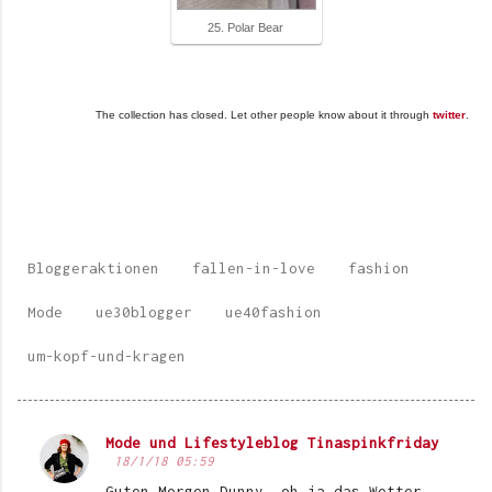
25. Polar Bear
The collection has closed. Let other people know about it through
twitter
.
Bloggeraktionen
fallen-in-love
fashion
Mode
ue30blogger
ue40fashion
um-kopf-und-kragen
Mode und Lifestyleblog Tinaspinkfriday
K
18/1/18 05:59
o
Guten Morgen Dunny, oh ja das Wetter