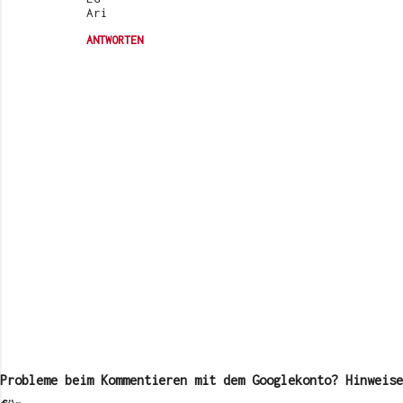
Ari
ANTWORTEN
K
o
m
Probleme beim Kommentieren mit dem Googlekonto? Hinweise
m