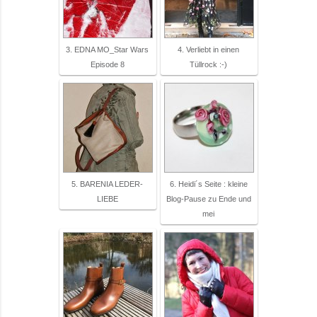
3. EDNA MO_Star Wars
4. Verliebt in einen
Episode 8
Tüllrock :-)
5. BARENIA LEDER-
6. Heidi´s Seite : kleine
LIEBE
Blog-Pause zu Ende und
mei