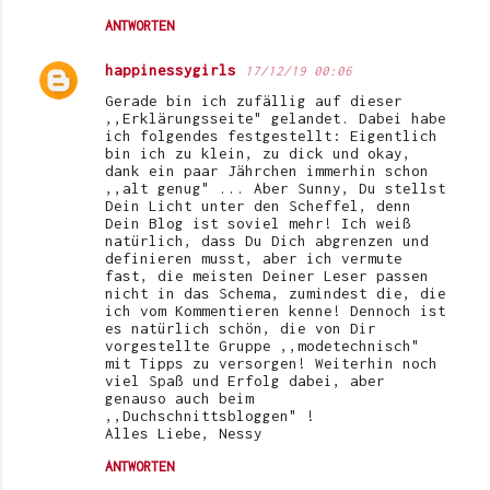
ANTWORTEN
happinessygirls
17/12/19 00:06
Gerade bin ich zufällig auf dieser
,,Erklärungsseite" gelandet. Dabei habe
ich folgendes festgestellt: Eigentlich
bin ich zu klein, zu dick und okay,
dank ein paar Jährchen immerhin schon
,,alt genug" ... Aber Sunny, Du stellst
Dein Licht unter den Scheffel, denn
Dein Blog ist soviel mehr! Ich weiß
natürlich, dass Du Dich abgrenzen und
definieren musst, aber ich vermute
fast, die meisten Deiner Leser passen
nicht in das Schema, zumindest die, die
ich vom Kommentieren kenne! Dennoch ist
es natürlich schön, die von Dir
vorgestellte Gruppe ,,modetechnisch"
mit Tipps zu versorgen! Weiterhin noch
viel Spaß und Erfolg dabei, aber
genauso auch beim
,,Duchschnittsbloggen" !
Alles Liebe, Nessy
ANTWORTEN