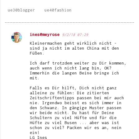
ue30blogger
ue40fashion
ines@meyrose
9/2/18 07:29
K
Kleinermachen geht wirklich nicht -
o
sind ja nicht im alten China mit den
Füßen.
m
Ich darf trotzdem weiter zu Dir kommen,
m
auch wenn ich nicht lang bin, OK?
e
Immerhin die langen Beine bringe ich
mit.
n
Falls es Dir hilft, Dich nicht ganz
t
alleine zu fühlen: Die zitierten
Zeitschriftentipps passen bei mir auch
a
nie. Irgendwo beisst es sich immer in
r
den Schwanz. In gängige Muster passen
wir beide nicht. Du hast für Deine
e
Schultern zu viel Hüfte und für die
Hüfte zu viel Busen ... aber was ist
schon zu viel? Packen wir es an, nein
ein!
LG Ines