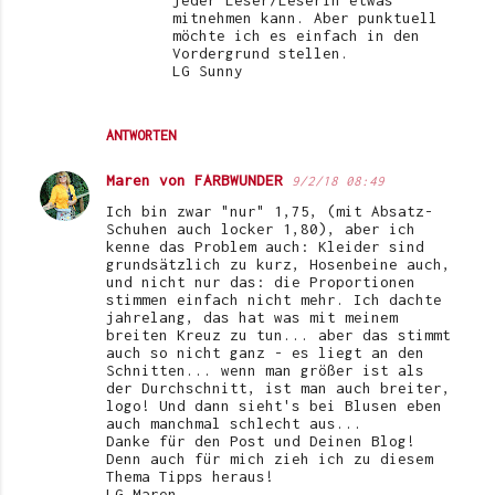
jeder Leser/Leserin etwas
mitnehmen kann. Aber punktuell
möchte ich es einfach in den
Vordergrund stellen.
LG Sunny
ANTWORTEN
Maren von FARBWUNDER
9/2/18 08:49
Ich bin zwar "nur" 1,75, (mit Absatz-
Schuhen auch locker 1,80), aber ich
kenne das Problem auch: Kleider sind
grundsätzlich zu kurz, Hosenbeine auch,
und nicht nur das: die Proportionen
stimmen einfach nicht mehr. Ich dachte
jahrelang, das hat was mit meinem
breiten Kreuz zu tun... aber das stimmt
auch so nicht ganz - es liegt an den
Schnitten... wenn man größer ist als
der Durchschnitt, ist man auch breiter,
logo! Und dann sieht's bei Blusen eben
auch manchmal schlecht aus...
Danke für den Post und Deinen Blog!
Denn auch für mich zieh ich zu diesem
Thema Tipps heraus!
LG Maren