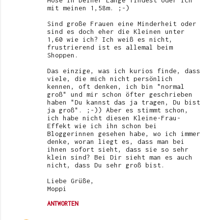
Hose in Deiner Länge findest oder ich
mit meinen 1,58m. ;-)
Sind große Frauen eine Minderheit oder
sind es doch eher die Kleinen unter
1,60 wie ich? Ich weiß es nicht,
frustrierend ist es allemal beim
Shoppen.
Das einzige, was ich kurios finde, dass
viele, die mich nicht persönlich
kennen, oft denken, ich bin "normal
groß" und mir schon öfter geschrieben
haben "Du kannst das ja tragen, Du bist
ja groß". ;-)) Aber es stimmt schon,
ich habe nicht diesen Kleine-Frau-
Effekt wie ich ihn schon bei
Bloggerinnen gesehen habe, wo ich immer
denke, woran liegt es, dass man bei
ihnen sofort sieht, dass sie so sehr
klein sind? Bei Dir sieht man es auch
nicht, dass Du sehr groß bist.
Liebe Grüße,
Moppi
ANTWORTEN