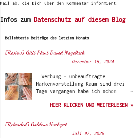
Mail ab, die Dich über den Kommentar informiert.
Infos zum
Datenschutz auf diesem Blog
Beliebteste Beiträge des letzten Monats
[Review] Gitti Plant Based Nagellack
Von
Sunny's side of life
-
Dezember 15, 2024
Werbung - unbeauftragte
Markenvorstellung Kaum sind drei
Tage vergangen habe ich schon
wieder einen „Beauty-Tipp“ für
HIER KLICKEN UND WEITERLESEN »
Euch. Aber nach 6 Monate, wo ich
die Nagellacke bzw. den Remover
jetzt getestet habe, kann ich ein
[Reloaded] Goldene Hochzeit
durchwegs positives Ergebnis
Von
Sunny's side of life
-
Juli 07, 2026
vermelden. Die meisten dürften