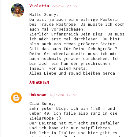
Violetta
7/5/20 23:29
Hallo Sunny,
Du bist ja auch eine eifrige Posterin
bei Traude Rostrose. Da musste ich doch
auch mal vorbeischauen.
Ziemlich umfangreich Dein Blog. Da muss
ich mich erst mal durchlesen. Du bist
also auch von etwas größerer Statur.
Gilt das auch für Deine Schuhgröße ?
Deine Griechenlandseite muss ich mir
auch nochmals genauer durchsehen. Ich
bin auch ein Fan der griechischen
Inseln, vor allem Kreta.
Alles Liebe und gsund bleiben Gerda
ANTWORTEN
Unknown
18/6/20 17:51
Ciao Sunny,
sehr guter Blog! Ich bin 1,88 m und
ueber 40, ich falle also ganz in die
Zielgruppe ;).
Der Beitrag hat mir echt gut gefallen
und ich kann dir nur beipflichten.
Ich lebe in Italien und hier gibt es