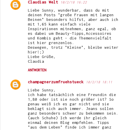
Claudias Welt
10/2/18 16:22
Liebe Sunny, wunderbar, dass du mit
deinen Posts "große Frauen mit langen
Beinen" besonders hilfst, aber auch ich
mit 1,65 kann einfach viele
Inspirationen mitnehmen, ganz egal, ob
es dabei um Beauty-Tipps,Accessoires
und Kombis geht – die Themenvielfalt
ist hier grenzenlos.
Deswegen, trotz "Kleine", bleibe weiter
hier!;)
Liebe Grüße,
Claudia
ANTWORTEN
champagnerzumfruehstueck
10/2/18 18:11
Liebe Sunny,
ich habe tatsächlich eine Freundin die
1,80 oder ist sie noch größer ist? So
genau weiß ich es gar nicht und sie
beklagt sich auch immer. Jeans sollen
ganz besonders schwer zu bekommen sein.
(auch Schuhe) Ich werde ihr gleich
einmal deinen Blog empfehlen. Tipps
"aus dem Leben" finde ich immer ganz