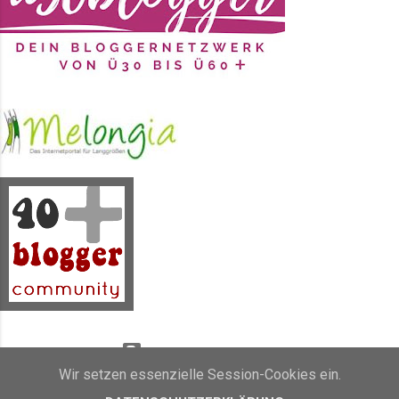
selben Ort ein paar Fotos gemacht.
Das Kleid ist wie gesagt 2017 bei
mir eingezogen. Mit der Ray Ban
und den Schlappen hattet Ihr
bereits im letzten Post das
Vergnügen. Die runde Strohtasche
durfte übrigens 2018 bei mir
einziehen. Statementketten...
Powered by Blogger
Wir setzen essenzielle Session-Cookies ein.
Inhalt und Bilder sind Eigentum von Sunny's side of life (2011 - 2019)