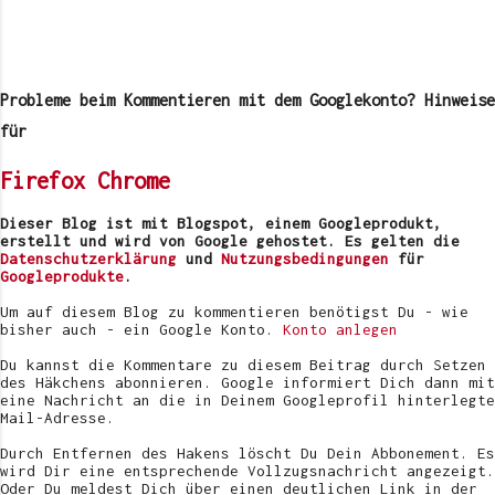
K
o
m
Probleme beim Kommentieren mit dem Googlekonto? Hinweise
m
e
für
n
t
Firefox
Chrome
a
r
v
Dieser Blog ist mit Blogspot, einem Googleprodukt,
e
erstellt und wird von Google gehostet. Es gelten die
r
Datenschutzerklärung
und
Nutzungsbedingungen
für
ö
Googleprodukte
.
f
f
Um auf diesem Blog zu kommentieren benötigst Du - wie
e
bisher auch - ein Google Konto.
Konto anlegen
n
t
Du kannst die Kommentare zu diesem Beitrag durch Setzen
l
des Häkchens abonnieren. Google informiert Dich dann mit
i
eine Nachricht an die in Deinem Googleprofil hinterlegte
c
Mail-Adresse.
h
e
Durch Entfernen des Hakens löscht Du Dein Abbonement. Es
n
wird Dir eine entsprechende Vollzugsnachricht angezeigt.
Oder Du meldest Dich über einen deutlichen Link in der