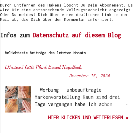
e
Durch Entfernen des Hakens löscht Du Dein Abbonement. Es
n
wird Dir eine entsprechende Vollzugsnachricht angezeigt.
Oder Du meldest Dich über einen deutlichen Link in der
Mail ab, die Dich über den Kommentar informiert.
Infos zum
Datenschutz auf diesem Blog
Beliebteste Beiträge des letzten Monats
[Review] Gitti Plant Based Nagellack
Von
Sunny's side of life
-
Dezember 15, 2024
Werbung - unbeauftragte
Markenvorstellung Kaum sind drei
Tage vergangen habe ich schon
wieder einen „Beauty-Tipp“ für
HIER KLICKEN UND WEITERLESEN »
Euch. Aber nach 6 Monate, wo ich
die Nagellacke bzw. den Remover
jetzt getestet habe, kann ich ein