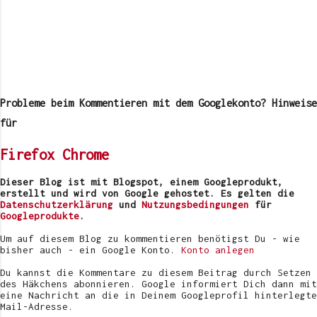
K
o
m
Probleme beim Kommentieren mit dem Googlekonto? Hinweise
m
e
für
n
t
Firefox
Chrome
a
r
v
Dieser Blog ist mit Blogspot, einem Googleprodukt,
e
erstellt und wird von Google gehostet. Es gelten die
r
Datenschutzerklärung
und
Nutzungsbedingungen
für
ö
Googleprodukte
.
f
f
Um auf diesem Blog zu kommentieren benötigst Du - wie
e
bisher auch - ein Google Konto.
Konto anlegen
n
t
Du kannst die Kommentare zu diesem Beitrag durch Setzen
l
des Häkchens abonnieren. Google informiert Dich dann mit
i
eine Nachricht an die in Deinem Googleprofil hinterlegte
c
Mail-Adresse.
h