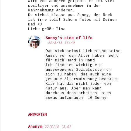
wird von anderen geliebt. Er ist viel
positiver und angenehmer in der
Wahrnehmung Anderer.
Du siehst klasse aus Sunny, der Rock
ist irre toll! Schöne Fotos mit Deinem
Dad <3
Liebe grüße Tina
Sunny's side of life
22/8/18 16:49
Das sich selbst lieben und keine
Angst vor dem Alter haben, geht
für mich Hand in Hand.
Ich finde es wichtig ein
ausgewogenes Sozialsystem um
sich zu haben, das auch eine
gesunde Altersmischung bedeutet.
Klar hat das nicht jeder von
natur aus. Aber man kann
durchaus dran arbeiten, sich
sowas aufzunauen. LG Sunny
ANTWORTEN
Anonym
22/8/18 13:07