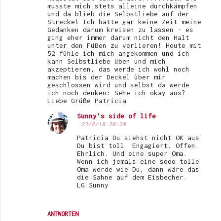
musste mich stets alleine durchkämpfen
und da blieb die Selbstliebe auf der
Strecke! Ich hatte gar keine Zeit meine
Gedanken darum kreisen zu lassen - es
ging eher immer darum nicht den Halt
unter den Füßen zu verlieren! Heute mit
52 fühle ich mich angekommen und ich
kann Selbstliebe üben und mich
akzeptieren, das werde ich wohl noch
machen bis der Deckel über mir
geschlossen wird und selbst da werde
ich noch denken: Sehe ich okay aus?
Liebe Grüße Patricia
Sunny's side of life
23/8/18 20:29
Patricia Du siehst nicht OK aus.
Du bist toll. Engagiert. Offen.
Ehrlich. Und eine super Oma.
Wenn ich jemals eine sooo tolle
Oma werde wie Du, dann wäre das
die Sahne auf dem Eisbecher.
LG Sunny
ANTWORTEN