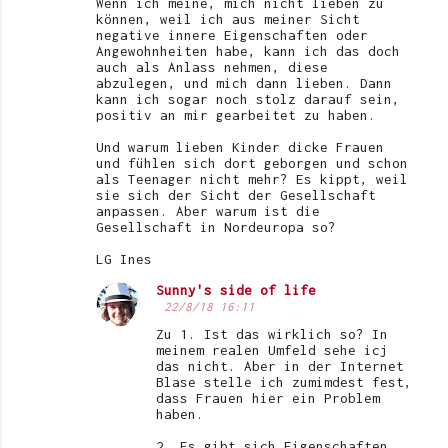
Wenn ich meine, mich nicht lieben zu
können, weil ich aus meiner Sicht
t
negative innere Eigenschaften oder
Angewohnheiten habe, kann ich das doch
a
auch als Anlass nehmen, diese
r
abzulegen, und mich dann lieben. Dann
kann ich sogar noch stolz darauf sein,
e
positiv an mir gearbeitet zu haben.
Und warum lieben Kinder dicke Frauen
und fühlen sich dort geborgen und schon
als Teenager nicht mehr? Es kippt, weil
sie sich der Sicht der Gesellschaft
anpassen. Aber warum ist die
Gesellschaft in Nordeuropa so?
LG Ines
Sunny's side of life
22/8/18 16:11
Zu 1. Ist das wirklich so? In
meinem realen Umfeld sehe icj
das nicht. Aber in der Internet
Blase stelle ich zumimdest fest,
dass Frauen hier ein Problem
haben.
2. Es gibt sich Eigenschaften,