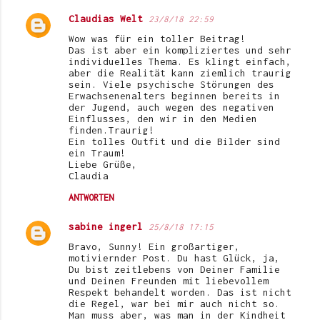
Claudias Welt
23/8/18 22:59
Wow was für ein toller Beitrag!
Das ist aber ein kompliziertes und sehr
individuelles Thema. Es klingt einfach,
aber die Realität kann ziemlich traurig
sein. Viele psychische Störungen des
Erwachsenenalters beginnen bereits in
der Jugend, auch wegen des negativen
Einflusses, den wir in den Medien
finden.Traurig!
Ein tolles Outfit und die Bilder sind
ein Traum!
Liebe Grüße,
Claudia
ANTWORTEN
sabine ingerl
25/8/18 17:15
Bravo, Sunny! Ein großartiger,
motiviernder Post. Du hast Glück, ja,
Du bist zeitlebens von Deiner Familie
und Deinen Freunden mit liebevollem
Respekt behandelt worden. Das ist nicht
die Regel, war bei mir auch nicht so.
Man muss aber, was man in der Kindheit