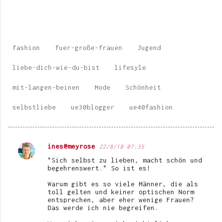
fashion
fuer-große-frauen
Jugend
liebe-dich-wie-du-bist
lifesyle
mit-langen-beinen
Mode
Schönheit
selbstliebe
ue30blogger
ue40fashion
ines@meyrose
22/8/18 07:35
K
"Sich selbst zu lieben, macht schön und
o
begehrenswert." So ist es!
m
Warum gibt es so viele Männer, die als
toll gelten und keiner optischen Norm
m
entsprechen, aber eher wenige Frauen?
e
Das werde ich nie begreifen.
n