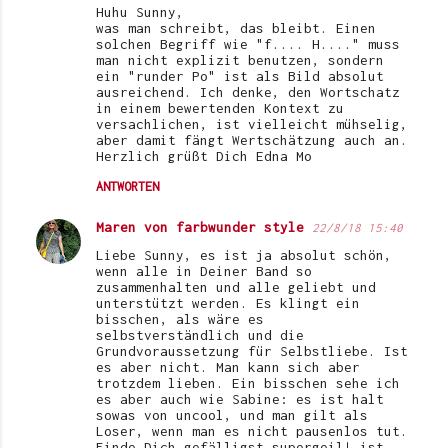
Huhu Sunny,
was man schreibt, das bleibt. Einen
solchen Begriff wie "f.... H...." muss
man nicht explizit benutzen, sondern
ein "runder Po" ist als Bild absolut
ausreichend. Ich denke, den Wortschatz
in einem bewertenden Kontext zu
versachlichen, ist vielleicht mühselig,
aber damit fängt Wertschätzung auch an.
Herzlich grüßt Dich Edna Mo
ANTWORTEN
Maren von farbwunder style
22/8/18 15:40
Liebe Sunny, es ist ja absolut schön,
wenn alle in Deiner Band so
zusammenhalten und alle geliebt und
unterstützt werden. Es klingt ein
bisschen, als wäre es
selbstverständlich und die
Grundvoraussetzung für Selbstliebe. Ist
es aber nicht. Man kann sich aber
trotzdem lieben. Ein bisschen sehe ich
es aber auch wie Sabine: es ist halt
sowas von uncool, und man gilt als
Loser, wenn man es nicht pausenlos tut.
Finde Dich gefälligst supergeil! ist