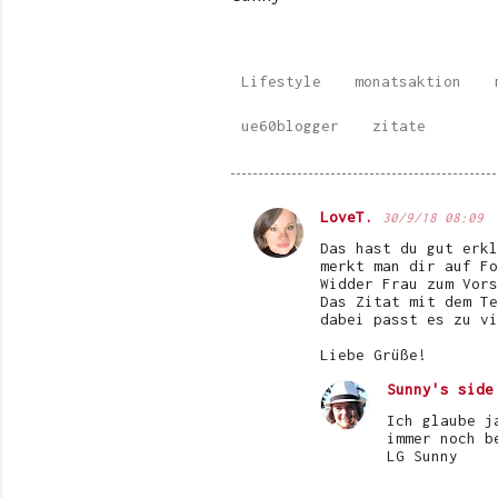
Lifestyle
monatsaktion
ue60blogger
zitate
LoveT.
30/9/18 08:09
K
Das hast du gut erkl
o
merkt man dir auf Fo
Widder Frau zum Vors
m
Das Zitat mit dem Te
dabei passt es zu vi
m
e
Liebe Grüße!
n
Sunny's side
t
Ich glaube j
immer noch b
a
LG Sunny
r