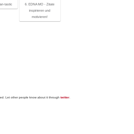
ran-tastic
6. EDNA MO - Zitate
inspirieren und
motivieren!
sed. Let other people know about it through
twitter
.