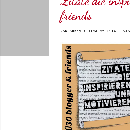
Zitate die insp
friends
Von
Sunny's side of life
-
Sep