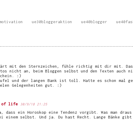
motivation
ue30bloggeraktion
ue40blogger
ue40fas
ärt mit den Sternzeichen, fühle richtig mit dir mit. Das
tos nicht an, beim Bloggen selbst und den Texten auch ni
chein. :)
ufel und der langen Bank ist toll. Hatte es schon mal ge
elen Gelegenheiten gut. :)
 of life
30/9/18 21:25
a, dass ein Horoskop eine Tendenz vorgibt. Was man draus
ei einem selbst. Und ja. Du hast Recht. Lange Bänke gibt