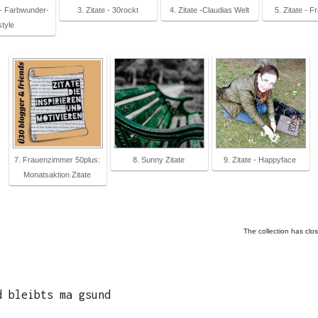
 - Farbwunder-
3. Zitate - 30rockt
4. Zitate -Claudias Welt
5. Zitate - F
style
7. Frauenzimmer 50plus:
8. Sunny Zitate
9. Zitate - Happyface
Monatsaktion Zitate
The collection has clo
d bleibts ma gsund