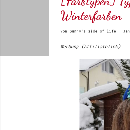
[Farbtypen] Ty
Winterfarben
Von
Sunny's side of life
-
Jan
Werbung (Affiliatelink)