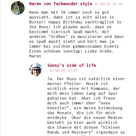
Maren von farbwunder style
6/10/19 12:16
K
Wenn man mit 70 immer noch so gut
o
aussieht, dann ist ja echt alles in
Butter! Happy Birthday nachträglich to
m
the Boss! Ich glaube auch, dass es
bestimmt tierisch Spaß macht, mit
m
anderen "Größen" zu musizieren und dass
e
es Spaß macht sieht und hört man ja
immer bei solchen gemmeinsamen Events.
n
Einen schönen Sonntag! Liebe Grüße,
Maren
t
Sunny's side of life
a
6/10/19 21:47
r
Ja. Der Boss ist natürlich einer
e
meiner Pfeiler. Musik ist
wirklich eine Art Kompass, der
mich mein Leben lang auf Spur
gehalten hat. Aber ich freue
mich auch immer über "neue
Künstler", wie meine Entdeckung
das Monats, die ich für mich
entdecke. Über die neuen Medien
besteht ja hier auch wirklich
die Chance mit diesen "kleinen
Bands und Musikern" irgendwie zu