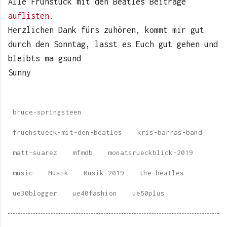
Alle Frühstück mit den Beatles Beiträge
auflisten
.
Herzlichen Dank fürs zuhören, kommt mir gut
durch den Sonntag, lasst es Euch gut gehen und
bleibts ma gsund
Sunny
bruce-springsteen
fruehstueck-mit-den-beatles
kris-barras-band
matt-suarez
mfmdb
monatsrueckblick-2019
music
Musik
Musik-2019
the-beatles
ue30blogger
ue40fashion
ue50plus