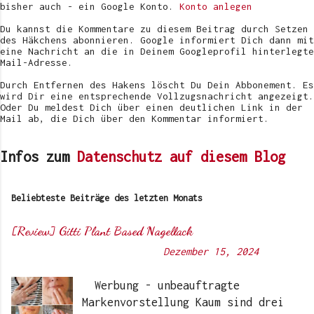
e
bisher auch - ein Google Konto.
Konto anlegen
n
t
Du kannst die Kommentare zu diesem Beitrag durch Setzen
l
des Häkchens abonnieren. Google informiert Dich dann mit
i
eine Nachricht an die in Deinem Googleprofil hinterlegte
c
Mail-Adresse.
h
e
Durch Entfernen des Hakens löscht Du Dein Abbonement. Es
n
wird Dir eine entsprechende Vollzugsnachricht angezeigt.
Oder Du meldest Dich über einen deutlichen Link in der
Mail ab, die Dich über den Kommentar informiert.
Infos zum
Datenschutz auf diesem Blog
Beliebteste Beiträge des letzten Monats
[Review] Gitti Plant Based Nagellack
Von
Sunny's side of life
-
Dezember 15, 2024
Werbung - unbeauftragte
Markenvorstellung Kaum sind drei