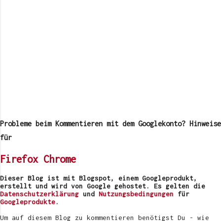
K
o
m
Probleme beim Kommentieren mit dem Googlekonto? Hinweise
m
e
für
n
t
Firefox
Chrome
a
r
v
Dieser Blog ist mit Blogspot, einem Googleprodukt,
e
erstellt und wird von Google gehostet. Es gelten die
r
Datenschutzerklärung
und
Nutzungsbedingungen
für
ö
Googleprodukte
.
f
f
Um auf diesem Blog zu kommentieren benötigst Du - wie