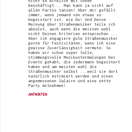
nicht so wirklich mit ihnen
beschäftigt... Man kann ja nicht auf
allen Partys tanzen! Aber mir gefällt
immer, wenn jemand von etwas so
begeistert ist, wie Du! Und Deine
Meinung über Straßenmusiker teile ich
absolut, auch wenn die meisten wohl
nicht Deinen Kriterien entsprechen ...
Aber ich engagiere gute Straßenmusiker
gerne für Festivitäten, wenn ich eine
gewisse Zuverlässigkeit vermute. So
haben wir schon super tolle,
stimmungsvolle Musikuntermalungen bei
Events gehabt, die jedermann begeistert
haben und am meisten wohl die
Straßenmusiker selbst ...weil sie dort
natürlich estimiert werden und einen
angemessenen Salaire und eine nette
Party mitnehmen!
ANTWORTEN