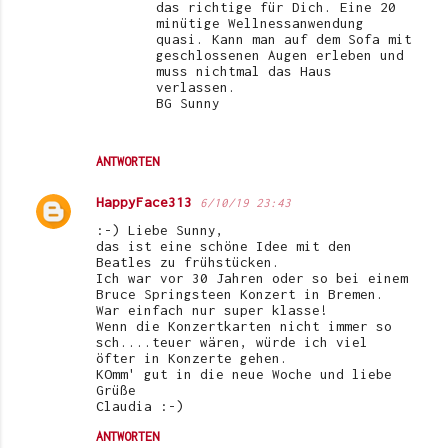
das richtige für Dich. Eine 20
minütige Wellnessanwendung
quasi. Kann man auf dem Sofa mit
geschlossenen Augen erleben und
muss nichtmal das Haus
verlassen.
BG Sunny
ANTWORTEN
HappyFace313
6/10/19 23:43
:-) Liebe Sunny,
das ist eine schöne Idee mit den
Beatles zu frühstücken.
Ich war vor 30 Jahren oder so bei einem
Bruce Springsteen Konzert in Bremen.
War einfach nur super klasse!
Wenn die Konzertkarten nicht immer so
sch....teuer wären, würde ich viel
öfter in Konzerte gehen.
KOmm' gut in die neue Woche und liebe
Grüße
Claudia :-)
ANTWORTEN