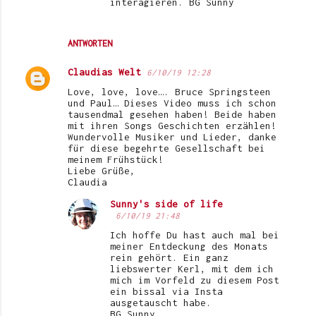
interagieren. BG Sunny
ANTWORTEN
Claudias Welt
6/10/19 12:28
Love, love, love…. Bruce Springsteen
und Paul… Dieses Video muss ich schon
tausendmal gesehen haben! Beide haben
mit ihren Songs Geschichten erzählen!
Wundervolle Musiker und Lieder, danke
für diese begehrte Gesellschaft bei
meinem Frühstück!
Liebe Grüße,
Claudia
Sunny's side of life
6/10/19 21:48
Ich hoffe Du hast auch mal bei
meiner Entdeckung des Monats
rein gehört. Ein ganz
liebswerter Kerl, mit dem ich
mich im Vorfeld zu diesem Post
ein bissal via Insta
ausgetauscht habe.
BG Sunny