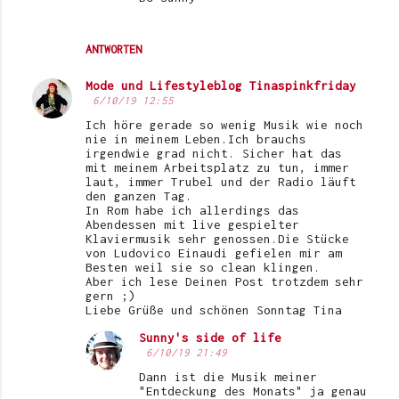
ANTWORTEN
Mode und Lifestyleblog Tinaspinkfriday
6/10/19 12:55
Ich höre gerade so wenig Musik wie noch
nie in meinem Leben.Ich brauchs
irgendwie grad nicht. Sicher hat das
mit meinem Arbeitsplatz zu tun, immer
laut, immer Trubel und der Radio läuft
den ganzen Tag.
In Rom habe ich allerdings das
Abendessen mit live gespielter
Klaviermusik sehr genossen.Die Stücke
von Ludovico Einaudi gefielen mir am
Besten weil sie so clean klingen.
Aber ich lese Deinen Post trotzdem sehr
gern ;)
Liebe Grüße und schönen Sonntag Tina
Sunny's side of life
6/10/19 21:49
Dann ist die Musik meiner
"Entdeckung des Monats" ja genau