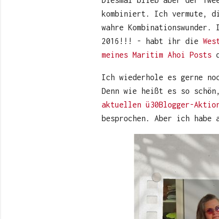
Diesmal blieb aber der Twe
kombiniert. Ich vermute, d
wahre Kombinationswunder. 
2016!!! - habt ihr die
Wes
meines Maritim Ahoi Posts
d
Ich wiederhole es gerne no
Denn wie heißt es so schön
aktuellen ü30Blogger-Aktio
besprochen. Aber ich habe 