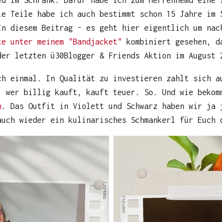
ed im Schrank. Dafür habe ich zum Herrenhemd eine 
ie Teile habe ich auch bestimmt schon 15 Jahre im 
In diesem Beitrag - es geht hier eigentlich um nac
te unter meinem "Bandjacket"
kombiniert gesehen, d
er letzten ü30Blogger & Friends Aktion im August 
ch einmal. In Qualität zu investieren zahlt sich a
, wer billig kauft, kauft teuer. So. Und wie bekom
n
. Das Outfit in Violett und Schwarz haben wir ja 
auch wieder ein kulinarisches Schmankerl für Euch 