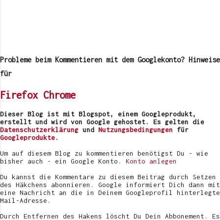
K
o
m
Probleme beim Kommentieren mit dem Googlekonto? Hinweise
m
e
für
n
t
Firefox
Chrome
a
r
v
Dieser Blog ist mit Blogspot, einem Googleprodukt,
e
erstellt und wird von Google gehostet. Es gelten die
r
Datenschutzerklärung
und
Nutzungsbedingungen
für
ö
Googleprodukte
.
f
f
Um auf diesem Blog zu kommentieren benötigst Du - wie
e
bisher auch - ein Google Konto.
Konto anlegen
n
t
Du kannst die Kommentare zu diesem Beitrag durch Setzen
l
des Häkchens abonnieren. Google informiert Dich dann mit
i
eine Nachricht an die in Deinem Googleprofil hinterlegte
c
Mail-Adresse.
h
e
Durch Entfernen des Hakens löscht Du Dein Abbonement. Es