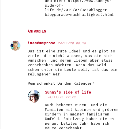
und hier: https://www.sunnys-
side-of-
life.de/2019/07/ue30blogger-
blogparade-nachhaltigkeit.html
ANTWORTEN
ines@meyrose
24/11/20 08:28
Das ist eine gute Idee! Und es gibt so
viele, die nicht wissen, was sie sich
wünschen, und deren Lieben aber etwas
verschenken möchten. Wenn das Geld
schon unter die Leute soll, ist das ein
gelungener Weg.
Wem schenkst Du den Kalender?
Sunny's side of life
24/11/20 22:20
Rudi bekommt einen. Und die
Familien mit kleinen und gröeren
Kindern in meinem familiären
Umfeld. Spielzeug haben die eh
genug. Letztes Jahr habe ich
Bäume verschenkt.