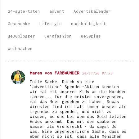
24-gute-taten
advent
Adventskalender
Geschenke
Lifestyle
nachhaltigkeit
ue30blogger
ue40fashion
ue50plus
weihnachen
Maren von FARBWUNDER
24/11/20 07:33
K
Tolle Sache. Durch so eine
o
"adventliche" Spenden-Aktion konnten
wir mal mit unseren Kids an die Nordsee
m
fahren... für die meisten unvergessen,
mal das Meer gesehen zu haben. Sowas
m
direktes find ich halt immer besser als
e
irgendwo zu spenden, und nicht zu
wissen, wo und bei wem das Geld letzten
n
Endes ankommt. Das mit dem sauberen
Wasser als Grundrecht - da sagst Du
t
was. Eine ungeheuerliche Sache, dass es
eben nicht so ist, dass alle Menschen
a