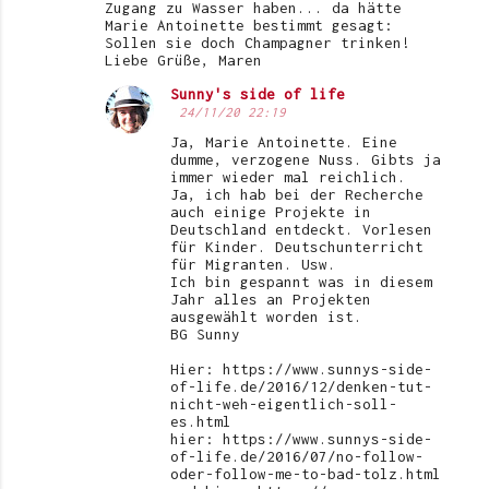
Zugang zu Wasser haben... da hätte
r
Marie Antoinette bestimmt gesagt:
Sollen sie doch Champagner trinken!
e
Liebe Grüße, Maren
Sunny's side of life
24/11/20 22:19
Ja, Marie Antoinette. Eine
dumme, verzogene Nuss. Gibts ja
immer wieder mal reichlich.
Ja, ich hab bei der Recherche
auch einige Projekte in
Deutschland entdeckt. Vorlesen
für Kinder. Deutschunterricht
für Migranten. Usw.
Ich bin gespannt was in diesem
Jahr alles an Projekten
ausgewählt worden ist.
BG Sunny
Hier: https://www.sunnys-side-
of-life.de/2016/12/denken-tut-
nicht-weh-eigentlich-soll-
es.html
hier: https://www.sunnys-side-
of-life.de/2016/07/no-follow-
oder-follow-me-to-bad-tolz.html