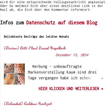
n
wird Dir eine entsprechende Vollzugsnachricht angezeigt.
Oder Du meldest Dich über einen deutlichen Link in der
Mail ab, die Dich über den Kommentar informiert.
Infos zum
Datenschutz auf diesem Blog
Beliebteste Beiträge des letzten Monats
[Review] Gitti Plant Based Nagellack
Von
Sunny's side of life
-
Dezember 15, 2024
Werbung - unbeauftragte
Markenvorstellung Kaum sind drei
Tage vergangen habe ich schon
wieder einen „Beauty-Tipp“ für
HIER KLICKEN UND WEITERLESEN »
Euch. Aber nach 6 Monate, wo ich
die Nagellacke bzw. den Remover
jetzt getestet habe, kann ich ein
[Reloaded] Goldene Hochzeit
durchwegs positives Ergebnis