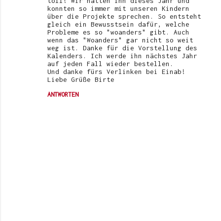
toll! Wir hatten ihn dieses Jahr und
konnten so immer mit unseren Kindern
über die Projekte sprechen. So entsteht
gleich ein Bewusstsein dafür, welche
Probleme es so "woanders" gibt. Auch
wenn das "Woanders" gar nicht so weit
weg ist. Danke für die Vorstellung des
Kalenders. Ich werde ihn nächstes Jahr
auf jeden Fall wieder bestellen.
Und danke fürs Verlinken bei Einab!
Liebe Grüße Birte
ANTWORTEN