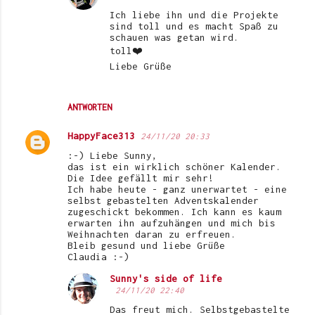
Ich liebe ihn und die Projekte
sind toll und es macht Spaß zu
schauen was getan wird.
toll❤️
Liebe Grüße
ANTWORTEN
HappyFace313
24/11/20 20:33
:-) Liebe Sunny,
das ist ein wirklich schöner Kalender.
Die Idee gefällt mir sehr!
Ich habe heute - ganz unerwartet - eine
selbst gebastelten Adventskalender
zugeschickt bekommen. Ich kann es kaum
erwarten ihn aufzuhängen und mich bis
Weihnachten daran zu erfreuen.
Bleib gesund und liebe Grüße
Claudia :-)
Sunny's side of life
24/11/20 22:40
Das freut mich. Selbstgebastelte