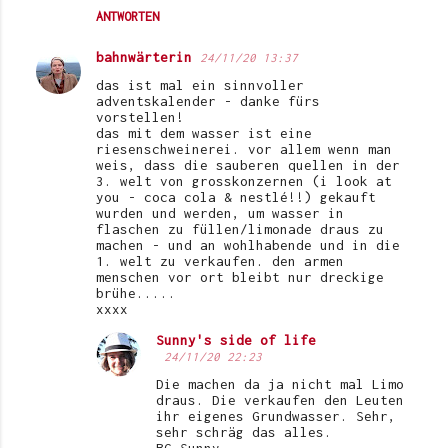
ANTWORTEN
bahnwärterin
24/11/20 13:37
das ist mal ein sinnvoller
adventskalender - danke fürs
vorstellen!
das mit dem wasser ist eine
riesenschweinerei. vor allem wenn man
weis, dass die sauberen quellen in der
3. welt von grosskonzernen (i look at
you - coca cola & nestlé!!) gekauft
wurden und werden, um wasser in
flaschen zu füllen/limonade draus zu
machen - und an wohlhabende und in die
1. welt zu verkaufen. den armen
menschen vor ort bleibt nur dreckige
brühe.....
xxxx
Sunny's side of life
24/11/20 22:23
Die machen da ja nicht mal Limo
draus. Die verkaufen den Leuten
ihr eigenes Grundwasser. Sehr,
sehr schräg das alles.
BG Sunny