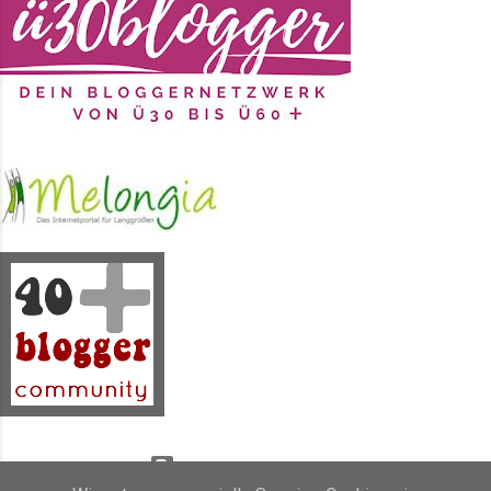
noch selten vor, dass ich die
Nacht zum Tag mache. Durcharbeite.
Durchfeiere. Durchrede. Durch...
was auch immer . Schlafmangel
ausgleichen zu müssen,
möglicherweise 1-2 Nächte gar
nicht zu schlafen, weil ich
Wichtiges zu tun habe...
Powered by Blogger