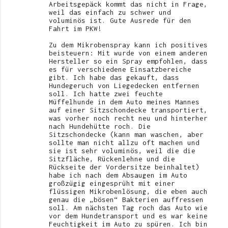
Arbeitsgepäck kommt das nicht in Frage,
weil das einfach zu schwer und
voluminös ist. Gute Ausrede für den
Fahrt im PKW!
Zu dem Mikrobenspray kann ich positives
beisteuern: Mit wurde von einem anderen
Hersteller so ein Spray empfohlen, dass
es für verschiedene Einsatzbereiche
gibt. Ich habe das gekauft, dass
Hundegeruch von Liegedecken entfernen
soll. Ich hatte zwei feuchte
Müffelhunde in dem Auto meines Mannes
auf einer Sitzschondecke transportiert,
was vorher noch recht neu und hinterher
nach Hundehütte roch. Die
Sitzschondecke (kann man waschen, aber
sollte man nicht allzu oft machen und
sie ist sehr voluminös, weil die die
Sitzfläche, Rückenlehne und die
Rückseite der Vordersitze beinhaltet)
habe ich nach dem Absaugen im Auto
großzügig eingesprüht mit einer
flüssigen Mikrobenlösung, die eben auch
genau die „bösen“ Bakterien auffressen
soll. Am nächsten Tag roch das Auto wie
vor dem Hundetransport und es war keine
Feuchtigkeit im Auto zu spüren. Ich bin