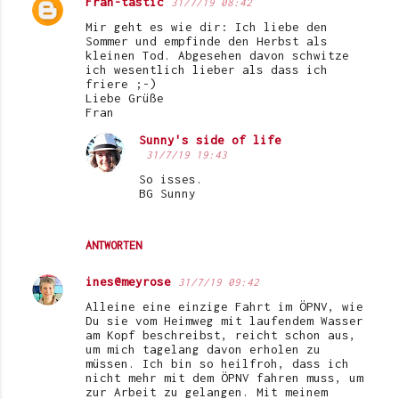
Fran-tastic
31/7/19 08:42
K
Mir geht es wie dir: Ich liebe den
o
Sommer und empfinde den Herbst als
kleinen Tod. Abgesehen davon schwitze
m
ich wesentlich lieber als dass ich
friere ;-)
m
Liebe Grüße
e
Fran
n
Sunny's side of life
31/7/19 19:43
t
So isses.
a
BG Sunny
r
e
ANTWORTEN
ines@meyrose
31/7/19 09:42
Alleine eine einzige Fahrt im ÖPNV, wie
Du sie vom Heimweg mit laufendem Wasser
am Kopf beschreibst, reicht schon aus,
um mich tagelang davon erholen zu
müssen. Ich bin so heilfroh, dass ich
nicht mehr mit dem ÖPNV fahren muss, um
zur Arbeit zu gelangen. Mit meinem