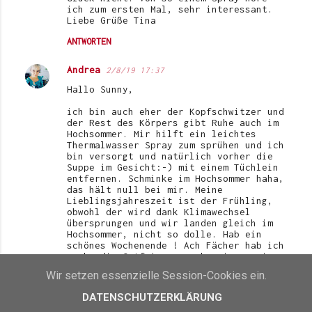
ich zum ersten Mal, sehr interessant.
Liebe Grüße Tina
ANTWORTEN
Andrea
2/8/19 17:37
Hallo Sunny,
ich bin auch eher der Kopfschwitzer und
der Rest des Körpers gibt Ruhe auch im
Hochsommer. Mir hilft ein leichtes
Thermalwasser Spray zum sprühen und ich
bin versorgt und natürlich vorher die
Suppe im Gesicht:-) mit einem Tüchlein
entfernen. Schminke im Hochsommer haha,
das hält null bei mir. Meine
Lieblingsjahreszeit ist der Frühling,
obwohl der wird dank Klimawechsel
übersprungen und wir landen gleich im
Hochsommer, nicht so dolle. Hab ein
schönes Wochenende ! Ach Fächer hab ich
auch, die Ostfriesen gucken immer ein
wenig verstört, aber was solls...:-) LG
Wir setzen essenzielle Session-Cookies ein.
Andrea
DATENSCHUTZERKLÄRUNG
ANTWORTEN