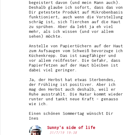
begeistert davon (und mein Mann auch).
Deshalb glaube ich sofort, dass das von
Dir getestete Produkt auf Mikrobenbasis
funktioniert, auch wenn die Vorstellung
schräg ist, sich Tierchen auf die Haut
zu sprühen. Aber da lebt ja eh viel
mehr, als ich wissen (und vor allem
sehen) möchte.
Anstelle von Papiertüchern auf der Haut
zum Aufsaugen vom Schweiß bevorzuge ich
Küchenkrepp. Das ist saugfähiger und
vor allem reißfester. Die Gefahr, dass
Papierfetzen auf der Haut bleiben ist
dabei viel geringer.
Ja, der Herbst hat etwas Sterbendes,
der Frühling ist positiver. Aber ich
mag den Herbst auch deshalb, weil er
Ruhe ausstrahlt. Die Natur kommt wieder
runter und tankt neue Kraft – genauso
wie ich.
Einen schönen Sommertag wünscht Dir
Ines
Sunny's side of life
31/7/19 19:38