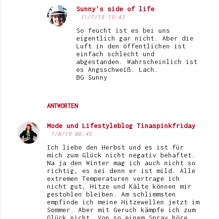
Sunny's side of life
31/7/19 19:43
So feucht ist es bei uns
eigentlich gar nicht. Aber die
Luft in den öffentlichen ist
einfach schlecht und
abgestanden. Wahrscheinlich ist
es Angsschweiß. Lach.
BG Sunny
ANTWORTEN
Mode und Lifestyleblog Tinaspinkfriday
1/8/19 06:45
Ich liebe den Herbst und es ist für
mich zum Glück nicht negativ behaftet.
Na ja den Winter mag ich auch nicht so
richtig, es sei denn er ist mild. Alle
extremen Temperaturen vertrage ich
nicht gut, Hitze und Kälte können mir
gestohlen bleiben. Am schlimmsten
empfinde ich meine Hitzewellen jetzt im
Sommer. Aber mit Geruch kämpfe ich zum
Glück nicht. Von so einem Spray höre