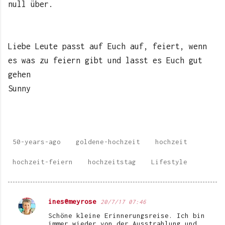
null über.
Liebe Leute passt auf Euch auf, feiert, wenn
es was zu feiern gibt und lasst es Euch gut
gehen
Sunny
50-years-ago
goldene-hochzeit
hochzeit
hochzeit-feiern
hochzeitstag
Lifestyle
ines@meyrose
20/7/17 07:46
K
Schöne kleine Erinnerungsreise. Ich bin
o
immer wieder von der Ausstrahlung und