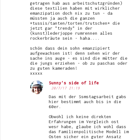
getragen hab aus arbeitschutzgründen)
diese textilien haben mit wirklicher
emanzipation doch nix zu tun - da
müssten ja auch die ganzen
*tussis/tanten/torten/trutschen* die
jetzt gar "trendy" in der
(kunst)lederjoppe rumrennen alles
rockerbräute sein - haha....
schön dass dein sohn emanzipiert
aufgewachsen ist! denn sehen wir der
sache ins auge - es sind die mütter die
die jungs erziehen - ob zu paschas oder
zu guten kameraden!
xxxxx
Sunny's side of life
20/7/17 21:19
Das mit der Ssmstagsarbeit gabs
hier bestimmt auch bis in die
60er.
Obwohl ich keine direkten
Erfahrungen im Vergleich ost
wesr habe, glaube ich wohl dass
das Familienpolitische Modell im
Osten sicher ein guter Ansatz