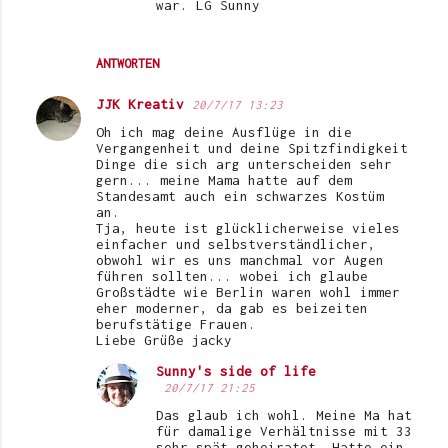
war. LG Sunny
ANTWORTEN
JJK Kreativ
20/7/17 13:23
Oh ich mag deine Ausflüge in die
Vergangenheit und deine Spitzfindigkeit
Dinge die sich arg unterscheiden sehr
gern... meine Mama hatte auf dem
Standesamt auch ein schwarzes Kostüm
an.
Tja, heute ist glücklicherweise vieles
einfacher und selbstverständlicher,
obwohl wir es uns manchmal vor Augen
führen sollten... wobei ich glaube
Großstädte wie Berlin waren wohl immer
eher moderner, da gab es beizeiten
berufstätige Frauen.
Liebe Grüße jacky
Sunny's side of life
20/7/17 21:25
Das glaub ich wohl. Meine Ma hat
für damalige Verhältnisse mit 33
sehr spät geheiratet. Hatte ein