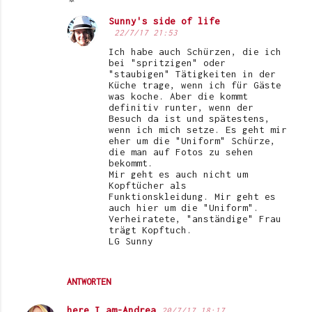
Sunny's side of life
22/7/17 21:53
Ich habe auch Schürzen, die ich
bei "spritzigen" oder
"staubigen" Tätigkeiten in der
Küche trage, wenn ich für Gäste
was koche. Aber die kommt
definitiv runter, wenn der
Besuch da ist und spätestens,
wenn ich mich setze. Es geht mir
eher um die "Uniform" Schürze,
die man auf Fotos zu sehen
bekommt.
Mir geht es auch nicht um
Kopftücher als
Funktionskleidung. Mir geht es
auch hier um die "Uniform".
Verheiratete, "anständige" Frau
trägt Kopftuch.
LG Sunny
ANTWORTEN
here I am-Andrea
20/7/17 18:17