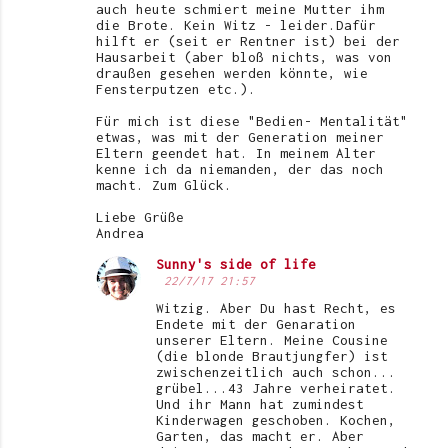
auch heute schmiert meine Mutter ihm
die Brote. Kein Witz - leider.Dafür
hilft er (seit er Rentner ist) bei der
Hausarbeit (aber bloß nichts, was von
draußen gesehen werden könnte, wie
Fensterputzen etc.).
Für mich ist diese "Bedien- Mentalität"
etwas, was mit der Generation meiner
Eltern geendet hat. In meinem Alter
kenne ich da niemanden, der das noch
macht. Zum Glück.
Liebe Grüße
Andrea
Sunny's side of life
22/7/17 21:57
Witzig. Aber Du hast Recht, es
Endete mit der Genaration
unserer Eltern. Meine Cousine
(die blonde Brautjungfer) ist
zwischenzeitlich auch schon...
grübel...43 Jahre verheiratet.
Und ihr Mann hat zumindest
Kinderwagen geschoben. Kochen,
Garten, das macht er. Aber