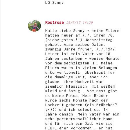
LG Sunny
Rostrose
20/7/17 14:29
Hallo liebe Sunny - meine Eltern
hätten heuer am 7.7. ihren 70.
(siebzigsten!!!) Hochzeitstag
gehabt! Also selbes Datum,
zwanzig Jahre früher, 7.7.1947.
Leider ist mein Vater vor 10
Jahren gestorben - wenige Monate
vor dem sechzigsten HT. Meine
Eltern waren in vielen Belangen
unkonventionell, überhaupt für
die damalige Zeit, aber ich
glaube, ihre Hochzeit war
ziemlich klassisch, mit weißem
Kleid und Anzug - vom Fest gibt
es keine Fotos. Mein Bruder
wurde sechs Monate nach der
Hochzeit geboren (ein Frühchen?
;-))) und ich selbst ca. 14
Jahre danach. Mein Vater war ein
sehr partnerschaftlicher Mann
und für mich ein Dad, wie sie
HEUTE eher vorkommen - er hat