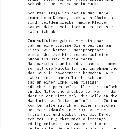
Schönheit Deiner Ma beeindruckt.
m
Schürzen trage ich der in der Küche
m
immer beim Kochen, auch wenn Gäste da
e
sind. Seitdem bleiben meine Kleider
sauber dabei. Bei Tisch nehme ich sie
n
natürlich ab.
t
Zum Auffüllen gab es vor ein paar
Jahren eine lustige Szene bei uns am
a
Tisch. Wir hatten 5 Nachpaarpaare
r
eingeladen zum Mittagessen auf eine
Suppe als Dank für die nette
e
Nachbarschaft und dafür, dass sie immer
so nett die Pakete für uns annehmen und
das Haus in Abwesenheit bewachen. Wir
haben einen langen Tafeltisch und ich
saß an einer Ecke. Den riesigen
hübschen Suppentopf stellte ich einfach
in die Mitte und drückte dem Herrn, der
dort in der Mitte saß, die Kelle in die
Hand mit der Bitte, aufzufüllen. Zu ihm
konnten alle gut ihre Teller anreichen.
Der Mann (damals Ende 70) hat eine
freie Frau und selbst viel die Kinder
gehütet. Er guckte mich allerdings
völlig entsetzt an, was er mit der
Kelle solle. Seine Frau lachte laut und