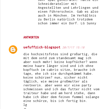
Schneideratelier mit
Angestellten und Lehrlingen und
einen Führerschein. Gab es also
auch in München. Im Verhältnis
zu Berlin natürlich trotzdem
schon immer ein Dorf. LG Sunny
ANTWORTEN
uefuffzich-blogspot
20/7/17 15:18
die hochzeitsfotos sind großartig, die
mit dem ootd zum standesamt mag ich
aber noch mehr! keine kopftücher? wenn
meine haare länger sind und ich ohne
kopftuch im cabrio sitze, brauche ich
tage, ehe ich sie durchgekämmt habe.
keine schürzen? nun, sicher nicht
täglich, wie meine großmutter als
rentnerin. aber wenn wir eine party
schmeissen und ich das futter nicht vom
traiteur habe und am herd stehe, dann
habe ich über dem feinen fummel solange
eine schürze, bis ich fertig bin.
lg
☼