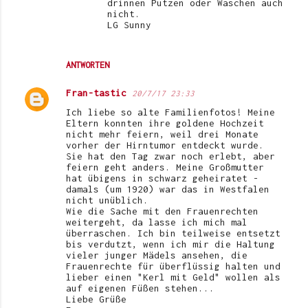
drinnen Putzen oder Waschen auch
nicht.
LG Sunny
ANTWORTEN
Fran-tastic
20/7/17 23:33
Ich liebe so alte Familienfotos! Meine
Eltern konnten ihre goldene Hochzeit
nicht mehr feiern, weil drei Monate
vorher der Hirntumor entdeckt wurde.
Sie hat den Tag zwar noch erlebt, aber
feiern geht anders. Meine Großmutter
hat übigens in schwarz geheiratet -
damals (um 1920) war das in Westfalen
nicht unüblich.
Wie die Sache mit den Frauenrechten
weitergeht, da lasse ich mich mal
überraschen. Ich bin teilweise entsetzt
bis verdutzt, wenn ich mir die Haltung
vieler junger Mädels ansehen, die
Frauenrechte für überflüssig halten und
lieber einen "Kerl mit Geld" wollen als
auf eigenen Füßen stehen...
Liebe Grüße