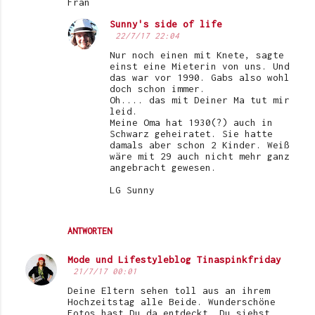
Fran
Sunny's side of life
22/7/17 22:04
Nur noch einen mit Knete, sagte
einst eine Mieterin von uns. Und
das war vor 1990. Gabs also wohl
doch schon immer.
Oh.... das mit Deiner Ma tut mir
leid.
Meine Oma hat 1930(?) auch in
Schwarz geheiratet. Sie hatte
damals aber schon 2 Kinder. Weiß
wäre mit 29 auch nicht mehr ganz
angebracht gewesen.
LG Sunny
ANTWORTEN
Mode und Lifestyleblog Tinaspinkfriday
21/7/17 00:01
Deine Eltern sehen toll aus an ihrem
Hochzeitstag alle Beide. Wunderschöne
Fotos hast Du da entdeckt. Du siehst