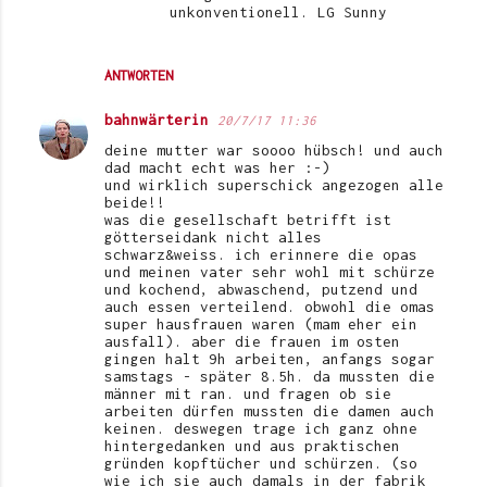
unkonventionell. LG Sunny
ANTWORTEN
bahnwärterin
20/7/17 11:36
deine mutter war soooo hübsch! und auch
dad macht echt was her :-)
und wirklich superschick angezogen alle
beide!!
was die gesellschaft betrifft ist
götterseidank nicht alles
schwarz&weiss. ich erinnere die opas
und meinen vater sehr wohl mit schürze
und kochend, abwaschend, putzend und
auch essen verteilend. obwohl die omas
super hausfrauen waren (mam eher ein
ausfall). aber die frauen im osten
gingen halt 9h arbeiten, anfangs sogar
samstags - später 8.5h. da mussten die
männer mit ran. und fragen ob sie
arbeiten dürfen mussten die damen auch
keinen. deswegen trage ich ganz ohne
hintergedanken und aus praktischen
gründen kopftücher und schürzen. (so
wie ich sie auch damals in der fabrik