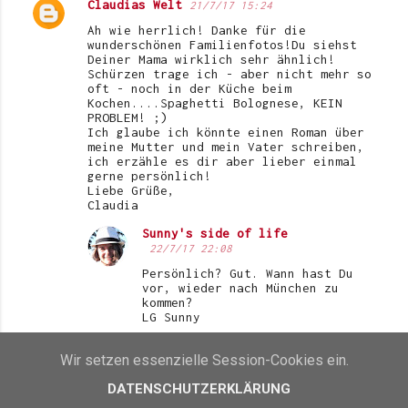
Claudias Welt
21/7/17 15:24
Ah wie herrlich! Danke für die
wunderschönen Familienfotos!Du siehst
Deiner Mama wirklich sehr ähnlich!
Schürzen trage ich - aber nicht mehr so
oft - noch in der Küche beim
Kochen....Spaghetti Bolognese, KEIN
PROBLEM! ;)
Ich glaube ich könnte einen Roman über
meine Mutter und mein Vater schreiben,
ich erzähle es dir aber lieber einmal
gerne persönlich!
Liebe Grüße,
Claudia
Sunny's side of life
22/7/17 22:08
Persönlich? Gut. Wann hast Du
vor, wieder nach München zu
kommen?
LG Sunny
Wir setzen essenzielle Session-Cookies ein.
ANTWORTEN
DATENSCHUTZERKLÄRUNG
Maren von FARBWUNDER
22/7/17 09:26