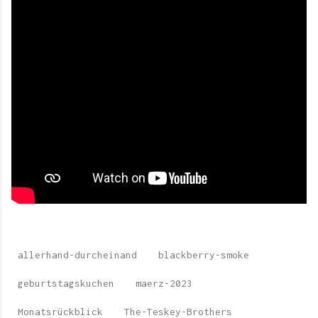
allerhand-durcheinand
blackberry-smoke
geburtstagskuchen
maerz-2023
Monatsrückblick
The-Teskey-Brothers