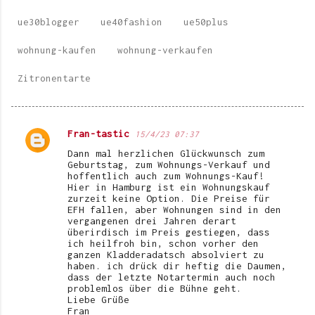
ue30blogger
ue40fashion
ue50plus
wohnung-kaufen
wohnung-verkaufen
Zitronentarte
Fran-tastic
15/4/23 07:37
K
Dann mal herzlichen Glückwunsch zum
o
Geburtstag, zum Wohnungs-Verkauf und
hoffentlich auch zum Wohnungs-Kauf!
m
Hier in Hamburg ist ein Wohnungskauf
zurzeit keine Option. Die Preise für
m
EFH fallen, aber Wohnungen sind in den
e
vergangenen drei Jahren derart
überirdisch im Preis gestiegen, dass
n
ich heilfroh bin, schon vorher den
ganzen Kladderadatsch absolviert zu
t
haben. ich drück dir heftig die Daumen,
dass der letzte Notartermin auch noch
a
problemlos über die Bühne geht.
r
Liebe Grüße
Fran