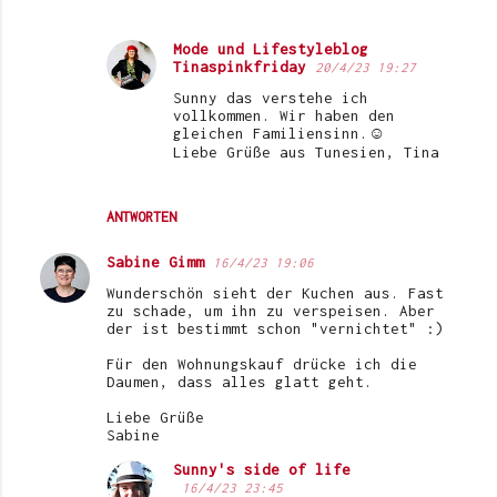
Mode und Lifestyleblog
Tinaspinkfriday
20/4/23 19:27
Sunny das verstehe ich
vollkommen. Wir haben den
gleichen Familiensinn.☺️
Liebe Grüße aus Tunesien, Tina
ANTWORTEN
Sabine Gimm
16/4/23 19:06
Wunderschön sieht der Kuchen aus. Fast
zu schade, um ihn zu verspeisen. Aber
der ist bestimmt schon "vernichtet" :)
Für den Wohnungskauf drücke ich die
Daumen, dass alles glatt geht.
Liebe Grüße
Sabine
Sunny's side of life
16/4/23 23:45