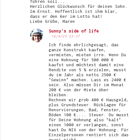
führen soll...
Herzlichen Glückwunsch für deinen Sohn.
Im Ernst. Hoffentlich ist ihm klar,
dass er den 6er im Lotto hat!
Liebe Grüße, Maren
Sunny's side of life
16/4/23 23:37
Ich finde ehrlichgesagt, das
ganze Konstrukt kaufen,
vermieten, mieten irre. Wenn Du
eine Wohnung für 500 000 €
kaufst und möchtest damit eine
Rendite von 5 % erzielen, musst
du im Jahr als netto 2500 €
"Gewinn" machen. Lass es 2400 €
sein. Also müssen Dir im Monat
200 € von der Miete über
bleiben.
Rechnen wir grob 400 € Hausgeld,
plus Grundsteuer. Rücklagen für
Renorvierungen, Bad, Fenster,
Böden 100 €.... Steuer. Du musst
für Deine Wohnung also "kalt"
einen 1000 er verlangen, sonst
hast Du NIX von der Wohnung. Für
Einzelpersonen rentiert sich das
quasi nicht.