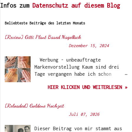
Infos zum
Datenschutz auf diesem Blog
Beliebteste Beiträge des letzten Monats
[Review] Gitti Plant Based Nagellack
Von
Sunny's side of life
-
Dezember 15, 2024
Werbung - unbeauftragte
Markenvorstellung Kaum sind drei
Tage vergangen habe ich schon
wieder einen „Beauty-Tipp“ für
HIER KLICKEN UND WEITERLESEN »
Euch. Aber nach 6 Monate, wo ich
die Nagellacke bzw. den Remover
jetzt getestet habe, kann ich ein
[Reloaded] Goldene Hochzeit
durchwegs positives Ergebnis
Von
Sunny's side of life
-
Juli 07, 2026
vermelden. Die meisten dürften
Gitti Nagellacke schon von
Dieser Beitrag von mir stammt aus
Instagram kennen. Auch Ari hat auf