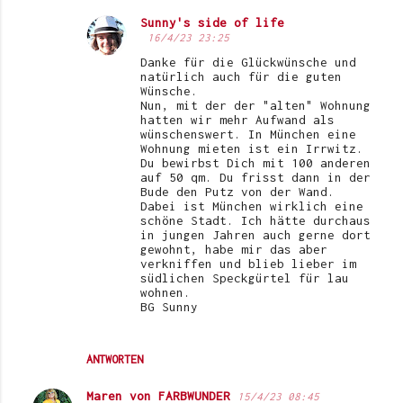
e
Sunny's side of life
16/4/23 23:25
Danke für die Glückwünsche und
natürlich auch für die guten
Wünsche.
Nun, mit der der "alten" Wohnung
hatten wir mehr Aufwand als
wünschenswert. In München eine
Wohnung mieten ist ein Irrwitz.
Du bewirbst Dich mit 100 anderen
auf 50 qm. Du frisst dann in der
Bude den Putz von der Wand.
Dabei ist München wirklich eine
schöne Stadt. Ich hätte durchaus
in jungen Jahren auch gerne dort
gewohnt, habe mir das aber
verkniffen und blieb lieber im
südlichen Speckgürtel für lau
wohnen.
BG Sunny
ANTWORTEN
Maren von FARBWUNDER
15/4/23 08:45