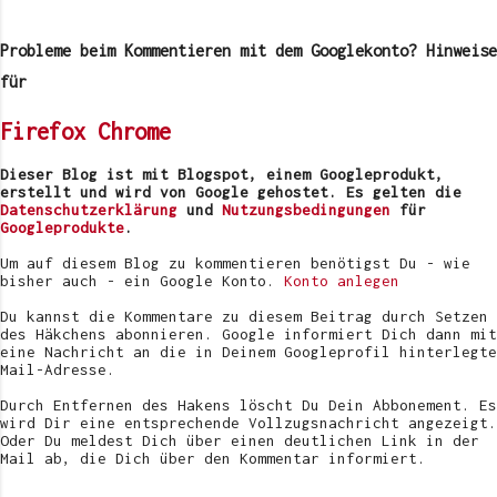
K
o
m
Probleme beim Kommentieren mit dem Googlekonto? Hinweise
m
e
für
n
t
Firefox
Chrome
a
r
v
Dieser Blog ist mit Blogspot, einem Googleprodukt,
e
erstellt und wird von Google gehostet. Es gelten die
r
Datenschutzerklärung
und
Nutzungsbedingungen
für
ö
Googleprodukte
.
f
f
Um auf diesem Blog zu kommentieren benötigst Du - wie
e
bisher auch - ein Google Konto.
Konto anlegen
n
t
Du kannst die Kommentare zu diesem Beitrag durch Setzen
l
des Häkchens abonnieren. Google informiert Dich dann mit
i
eine Nachricht an die in Deinem Googleprofil hinterlegte
c
Mail-Adresse.
h
e
Durch Entfernen des Hakens löscht Du Dein Abbonement. Es
n
wird Dir eine entsprechende Vollzugsnachricht angezeigt.
Oder Du meldest Dich über einen deutlichen Link in der
Mail ab, die Dich über den Kommentar informiert.