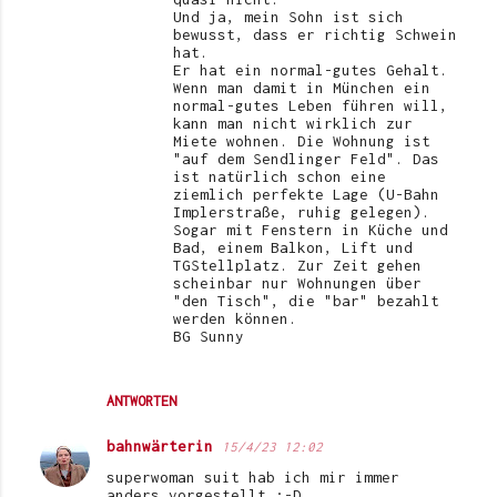
Und ja, mein Sohn ist sich
bewusst, dass er richtig Schwein
hat.
Er hat ein normal-gutes Gehalt.
Wenn man damit in München ein
normal-gutes Leben führen will,
kann man nicht wirklich zur
Miete wohnen. Die Wohnung ist
"auf dem Sendlinger Feld". Das
ist natürlich schon eine
ziemlich perfekte Lage (U-Bahn
Implerstraße, ruhig gelegen).
Sogar mit Fenstern in Küche und
Bad, einem Balkon, Lift und
TGStellplatz. Zur Zeit gehen
scheinbar nur Wohnungen über
"den Tisch", die "bar" bezahlt
werden können.
BG Sunny
ANTWORTEN
bahnwärterin
15/4/23 12:02
superwoman suit hab ich mir immer
anders vorgestellt ;-D