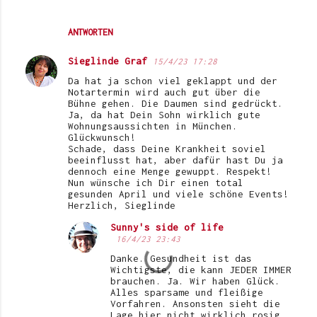
ANTWORTEN
Sieglinde Graf
15/4/23 17:28
Da hat ja schon viel geklappt und der
Notartermin wird auch gut über die
Bühne gehen. Die Daumen sind gedrückt.
Ja, da hat Dein Sohn wirklich gute
Wohnungsaussichten in München.
Glückwunsch!
Schade, dass Deine Krankheit soviel
beeinflusst hat, aber dafür hast Du ja
dennoch eine Menge gewuppt. Respekt!
Nun wünsche ich Dir einen total
gesunden April und viele schöne Events!
Herzlich, Sieglinde
Sunny's side of life
16/4/23 23:43
Danke. Gesundheit ist das
Wichtigste, die kann JEDER IMMER
brauchen. Ja. Wir haben Glück.
Alles sparsame und fleißige
Vorfahren. Ansonsten sieht die
Lage hier nicht wirklich rosig