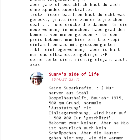
aber ganz offensichlich hast du auch
ohne spandex superkräfte!
trotz fieser bazillen hast du echt was
gerockt, gratuliere zum erfolgreichen
deal..... und drücke die daumen für die
neue wohnung in münchen. habe grad den
komment von maren gelesen - für den
preis bekommt man hier ein tipi-topi
einfamilienhaus mit grossem garten
inkl. einliegerwohnung. aber is halt
nur das elbsandsteingebirge ;-P
deine torte sieht richtig elegant aus!!
xxxx
Sunny's side of life
16/4/23 23:41
Keine Superkräfte. :-) Nur
nerven aus Stahl.
Doppelhaushälft, Baujahr 1975,
500 qm Grund, normale
"Ausstattung" mit
Einliegerwohnung, wird hier auf
1 500 000 Eur "geschätzt".
Bekommt zwar keiner. Aber ne Mio
ist natürlich auch kein
Schnäppchen. Aber die Häuser
gehen hier weg, wie die warmen