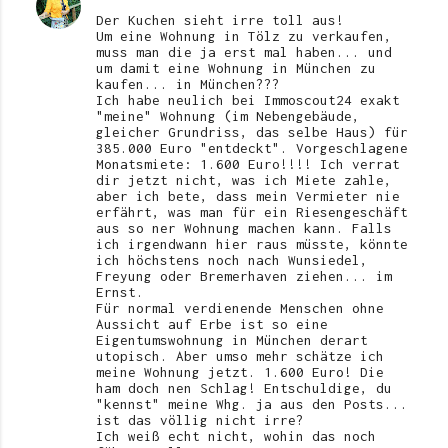
Der Kuchen sieht irre toll aus!
Um eine Wohnung in Tölz zu verkaufen,
muss man die ja erst mal haben... und
um damit eine Wohnung in München zu
kaufen... in München???
Ich habe neulich bei Immoscout24 exakt
"meine" Wohnung (im Nebengebäude,
gleicher Grundriss, das selbe Haus) für
385.000 Euro "entdeckt". Vorgeschlagene
Monatsmiete: 1.600 Euro!!!! Ich verrat
dir jetzt nicht, was ich Miete zahle,
aber ich bete, dass mein Vermieter nie
erfährt, was man für ein Riesengeschäft
aus so ner Wohnung machen kann. Falls
ich irgendwann hier raus müsste, könnte
ich höchstens noch nach Wunsiedel,
Freyung oder Bremerhaven ziehen... im
Ernst.
Für normal verdienende Menschen ohne
Aussicht auf Erbe ist so eine
Eigentumswohnung in München derart
utopisch. Aber umso mehr schätze ich
meine Wohnung jetzt. 1.600 Euro! Die
ham doch nen Schlag! Entschuldige, du
"kennst" meine Whg. ja aus den Posts...
ist das völlig nicht irre?
Ich weiß echt nicht, wohin das noch