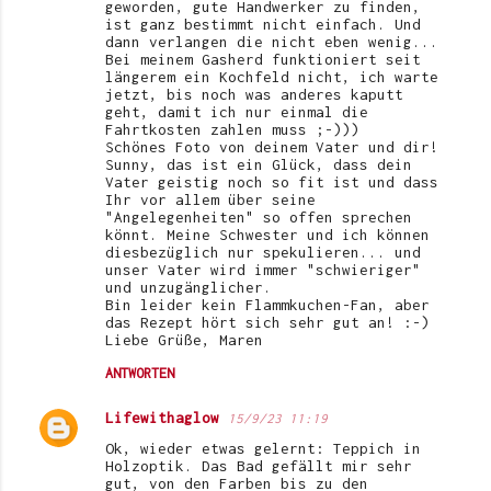
geworden, gute Handwerker zu finden,
ist ganz bestimmt nicht einfach. Und
dann verlangen die nicht eben wenig...
Bei meinem Gasherd funktioniert seit
längerem ein Kochfeld nicht, ich warte
jetzt, bis noch was anderes kaputt
geht, damit ich nur einmal die
Fahrtkosten zahlen muss ;-)))
Schönes Foto von deinem Vater und dir!
Sunny, das ist ein Glück, dass dein
Vater geistig noch so fit ist und dass
Ihr vor allem über seine
"Angelegenheiten" so offen sprechen
könnt. Meine Schwester und ich können
diesbezüglich nur spekulieren... und
unser Vater wird immer "schwieriger"
und unzugänglicher.
Bin leider kein Flammkuchen-Fan, aber
das Rezept hört sich sehr gut an! :-)
Liebe Grüße, Maren
ANTWORTEN
Lifewithaglow
15/9/23 11:19
Ok, wieder etwas gelernt: Teppich in
Holzoptik. Das Bad gefällt mir sehr
gut, von den Farben bis zu den