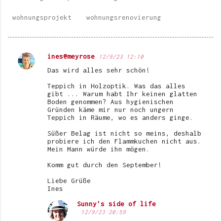
wohnungsprojekt
wohnungsrenovierung
ines@meyrose
12/9/23 12:10
K
Das wird alles sehr schön!
o
Teppich in Holzoptik. Was das alles
m
gibt ... Warum habt Ihr keinen glatten
Boden genommen? Aus hygienischen
m
Gründen käme mir nur noch ungern
e
Teppich in Räume, wo es anders ginge.
n
Süßer Belag ist nicht so meins, deshalb
probiere ich den Flammkuchen nicht aus.
t
Mein Mann würde ihn mögen.
a
Komm gut durch den September!
r
Liebe Grüße
e
Ines
Sunny's side of life
12/9/23 20:59