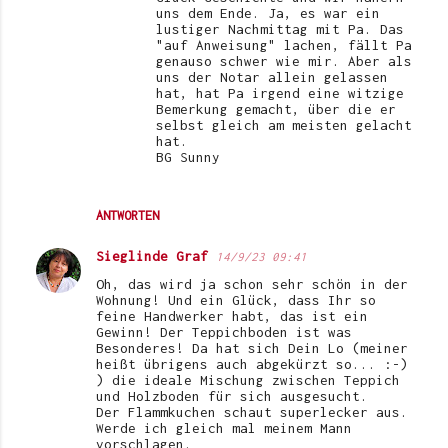
uns dem Ende. Ja, es war ein
lustiger Nachmittag mit Pa. Das
"auf Anweisung" lachen, fällt Pa
genauso schwer wie mir. Aber als
uns der Notar allein gelassen
hat, hat Pa irgend eine witzige
Bemerkung gemacht, über die er
selbst gleich am meisten gelacht
hat.
BG Sunny
ANTWORTEN
Sieglinde Graf
14/9/23 09:41
Oh, das wird ja schon sehr schön in der
Wohnung! Und ein Glück, dass Ihr so
feine Handwerker habt, das ist ein
Gewinn! Der Teppichboden ist was
Besonderes! Da hat sich Dein Lo (meiner
heißt übrigens auch abgekürzt so... :-)
) die ideale Mischung zwischen Teppich
und Holzboden für sich ausgesucht.
Der Flammkuchen schaut superlecker aus.
Werde ich gleich mal meinem Mann
vorschlagen.