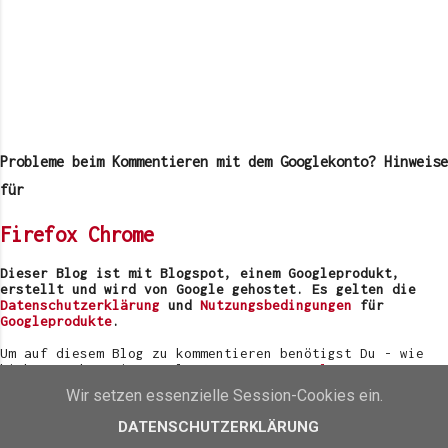
K
o
m
Probleme beim Kommentieren mit dem Googlekonto? Hinweise
m
e
für
n
t
Firefox
Chrome
a
r
v
Dieser Blog ist mit Blogspot, einem Googleprodukt,
e
erstellt und wird von Google gehostet. Es gelten die
r
Datenschutzerklärung
und
Nutzungsbedingungen
für
ö
Googleprodukte
.
f
f
Um auf diesem Blog zu kommentieren benötigst Du - wie
e
bisher auch - ein Google Konto.
Konto anlegen
n
Wir setzen essenzielle Session-Cookies ein.
t
Du kannst die Kommentare zu diesem Beitrag durch Setzen
l
des Häkchens abonnieren. Google informiert Dich dann mit
DATENSCHUTZERKLÄRUNG
i
eine Nachricht an die in Deinem Googleprofil hinterlegte
c