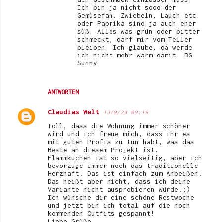
Ich bin ja nicht sooo der
Gemüsefan. Zwiebeln, Lauch etc.
oder Paprika sind ja auch eher
süß. Alles was grün oder bitter
schmeckt, darf mir vom Teller
bleiben. Ich glaube, da werde
ich nicht mehr warm damit. BG
Sunny
ANTWORTEN
Claudias Welt
13/9/23 09:19
Toll, dass die Wohnung immer schöner
wird und ich freue mich, dass ihr es
mit guten Profis zu tun habt, was das
Beste an diesem Projekt ist.
Flammkuchen ist so vielseitig, aber ich
bevorzuge immer noch das traditionelle
Herzhaft! Das ist einfach zum Anbeißen!
Das heißt aber nicht, dass ich deine
Variante nicht ausprobieren würde!;)
Ich wünsche dir eine schöne Restwoche
und jetzt bin ich total auf die noch
kommenden Outfits gespannt!
Liebe Grüße,