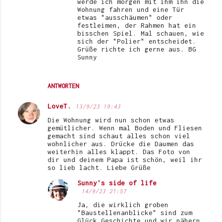
werde ich morgen mit ihm ihn die
Wohnung fahren und eine Tür
etwas "ausschäumen" oder
festleimen, der Rahmen hat ein
bisschen Spiel. Mal schauen, wie
sich der "Polier" entscheidet.
Grüße richte ich gerne aus. BG
Sunny
ANTWORTEN
LoveT.
13/9/23 19:43
Die Wohnung wird nun schon etwas
gemütlicher. Wenn mal Boden und Fliesen
gemacht sind schaut alles schon viel
wohnlicher aus. Drücke die Daumen das
weiterhin alles klappt. Das Foto von
dir und deinem Papa ist schön, weil ihr
so lieb lacht. Liebe Grüße
Sunny's side of life
14/9/23 21:57
Ja, die wirklich groben
"Baustellenanblicke" sind zum
Glück Geschichte und wir nähern