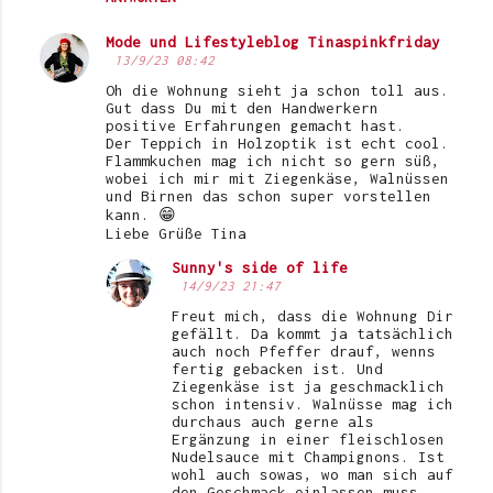
Mode und Lifestyleblog Tinaspinkfriday
13/9/23 08:42
Oh die Wohnung sieht ja schon toll aus.
Gut dass Du mit den Handwerkern
positive Erfahrungen gemacht hast.
Der Teppich in Holzoptik ist echt cool.
Flammkuchen mag ich nicht so gern süß,
wobei ich mir mit Ziegenkäse, Walnüssen
und Birnen das schon super vorstellen
kann. 😁
Liebe Grüße Tina
Sunny's side of life
14/9/23 21:47
Freut mich, dass die Wohnung Dir
gefällt. Da kommt ja tatsächlich
auch noch Pfeffer drauf, wenns
fertig gebacken ist. Und
Ziegenkäse ist ja geschmacklich
schon intensiv. Walnüsse mag ich
durchaus auch gerne als
Ergänzung in einer fleischlosen
Nudelsauce mit Champignons. Ist
wohl auch sowas, wo man sich auf
den Geschmack einlassen muss.