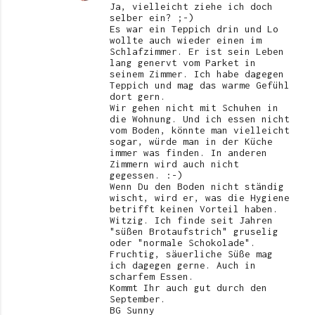
Ja, vielleicht ziehe ich doch
selber ein? ;-)
Es war ein Teppich drin und Lo
wollte auch wieder einen im
Schlafzimmer. Er ist sein Leben
lang genervt vom Parket in
seinem Zimmer. Ich habe dagegen
Teppich und mag das warme Gefühl
dort gern.
Wir gehen nicht mit Schuhen in
die Wohnung. Und ich essen nicht
vom Boden, könnte man vielleicht
sogar, würde man in der Küche
immer was finden. In anderen
Zimmern wird auch nicht
gegessen. :-)
Wenn Du den Boden nicht ständig
wischt, wird er, was die Hygiene
betrifft keinen Vorteil haben.
Witzig. Ich finde seit Jahren
"süßen Brotaufstrich" gruselig
oder "normale Schokolade".
Fruchtig, säuerliche Süße mag
ich dagegen gerne. Auch in
scharfem Essen.
Kommt Ihr auch gut durch den
September.
BG Sunny