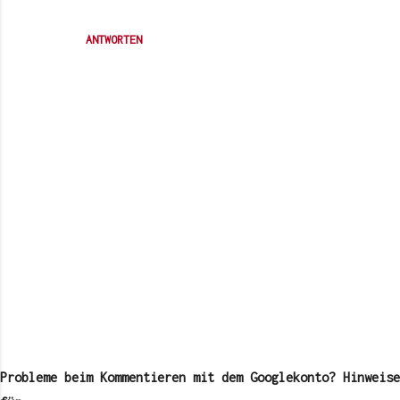
ANTWORTEN
K
o
m
Probleme beim Kommentieren mit dem Googlekonto? Hinweise
m