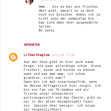
Hmm... bis es bei uns frisches
Obst gibt, dauert es ja doch
noch ein bisschen. Wobei ich ja
nicht sooo der Gemüsefan bin.
Das sind dann eher ausgewählte
Sorten.
BG Sunny
ANTWORTEN
Lifewithaglow
16/2/24 13:30
Aus der Dose gibt es hier auch kaum
Dinge, ein paar allerdings schon. Diese
Freiheit, essen und kochen zu können
wann und was man mag, ist schon
grandios, nicht wahr?
Dann bin ich mal erwartungsfroh, wenn
du deinen Mittagstisch hier zeigst. Ich
bin ein Fan von TK-Gemüse und wir
frieren unser Schwarzbrot
portionsgerecht und das (beste, gibt es
nur in der alten Heimatstadt) Toast
ein. Speisen eher weniger, ich neige
zur Vergesslichkeit