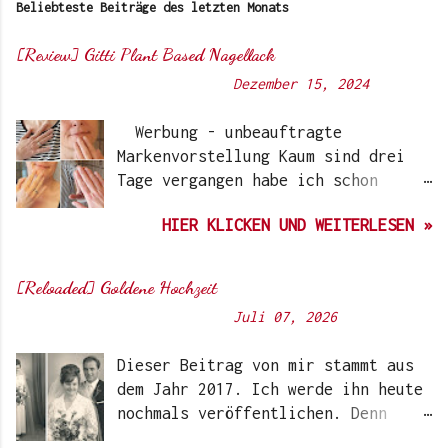
Beliebteste Beiträge des letzten Monats
[Review] Gitti Plant Based Nagellack
Von
Sunny's side of life
-
Dezember 15, 2024
Werbung - unbeauftragte
Markenvorstellung Kaum sind drei
Tage vergangen habe ich schon
wieder einen „Beauty-Tipp“ für
HIER KLICKEN UND WEITERLESEN »
Euch. Aber nach 6 Monate, wo ich
die Nagellacke bzw. den Remover
jetzt getestet habe, kann ich ein
[Reloaded] Goldene Hochzeit
durchwegs positives Ergebnis
Von
Sunny's side of life
-
Juli 07, 2026
vermelden. Die meisten dürften
Gitti Nagellacke schon von
Dieser Beitrag von mir stammt aus
Instagram kennen. Auch Ari hat auf
dem Jahr 2017. Ich werde ihn heute
ihrem Blog schon darüber
nochmals veröffentlichen. Denn
berichtet. Ich selbst wurde das
heute würden meine Eltern Ihren
erste Mal im Coronawinter 20/21