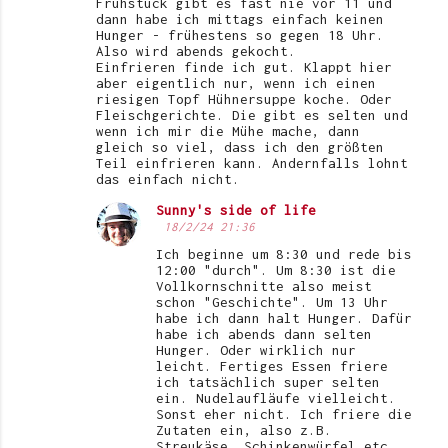
Frühstück gibt es fast nie vor 11 und
dann habe ich mittags einfach keinen
Hunger - frühestens so gegen 18 Uhr.
Also wird abends gekocht.
Einfrieren finde ich gut. Klappt hier
aber eigentlich nur, wenn ich einen
riesigen Topf Hühnersuppe koche. Oder
Fleischgerichte. Die gibt es selten und
wenn ich mir die Mühe mache, dann
gleich so viel, dass ich den größten
Teil einfrieren kann. Andernfalls lohnt
das einfach nicht.
Sunny's side of life
18/2/24 21:36
Ich beginne um 8:30 und rede bis
12:00 "durch". Um 8:30 ist die
Vollkornschnitte also meist
schon "Geschichte". Um 13 Uhr
habe ich dann halt Hunger. Dafür
habe ich abends dann selten
Hunger. Oder wirklich nur
leicht. Fertiges Essen friere
ich tatsächlich super selten
ein. Nudelaufläufe vielleicht.
Sonst eher nicht. Ich friere die
Zutaten ein, also z.B.
Streukäse, Schinkenwürfel etc.