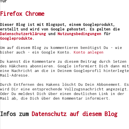
e
für
n
t
Firefox
Chrome
a
r
v
Dieser Blog ist mit Blogspot, einem Googleprodukt,
e
erstellt und wird von Google gehostet. Es gelten die
r
Datenschutzerklärung
und
Nutzungsbedingungen
für
ö
Googleprodukte
.
f
f
Um auf diesem Blog zu kommentieren benötigst Du - wie
e
bisher auch - ein Google Konto.
Konto anlegen
n
t
Du kannst die Kommentare zu diesem Beitrag durch Setzen
l
des Häkchens abonnieren. Google informiert Dich dann mit
i
eine Nachricht an die in Deinem Googleprofil hinterlegte
c
Mail-Adresse.
h
e
Durch Entfernen des Hakens löscht Du Dein Abbonement. Es
n
wird Dir eine entsprechende Vollzugsnachricht angezeigt.
Oder Du meldest Dich über einen deutlichen Link in der
Mail ab, die Dich über den Kommentar informiert.
Infos zum
Datenschutz auf diesem Blog