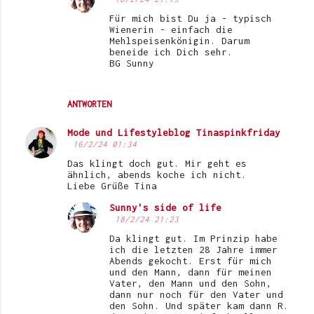
n
Für mich bist Du ja - typisch
t
Wienerin - einfach die
Mehlspeisenkönigin. Darum
a
beneide ich Dich sehr.
BG Sunny
r
e
ANTWORTEN
Mode und Lifestyleblog Tinaspinkfriday
16/2/24 01:34
Das klingt doch gut. Mir geht es
ähnlich, abends koche ich nicht.
Liebe Grüße Tina
Sunny's side of life
18/2/24 21:23
Da klingt gut. Im Prinzip habe
ich die letzten 28 Jahre immer
Abends gekocht. Erst für mich
und den Mann, dann für meinen
Vater, den Mann und den Sohn,
dann nur noch für den Vater und
den Sohn. Und später kam dann R.