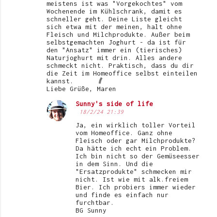
meistens ist was "Vorgekochtes" vom
Wochenende im Kühlschrank, damit es
schneller geht. Deine Liste gleicht
sich etwa mit der meinen, halt ohne
Fleisch und Milchprodukte. Außer beim
selbstgemachten Joghurt - da ist für
den "Ansatz" immer ein (tierisches)
Naturjoghurt mit drin. Alles andere
schmeckt nicht. Praktisch, dass du dir
die Zeit im Homeoffice selbst einteilen
kannst.
Liebe Grüße, Maren
Sunny's side of life
18/2/24 21:39
Ja, ein wirklich toller Vorteil
vom Homeoffice. Ganz ohne
Fleisch oder gar Milchprodukte?
Da hätte ich echt ein Problem.
Ich bin nicht so der Gemüseesser
in dem Sinn. Und die
"Ersatzprodukte" schmecken mir
nicht. Ist wie mit alk.freiem
Bier. Ich probiers immer wieder
und finde es einfach nur
furchtbar.
BG Sunny