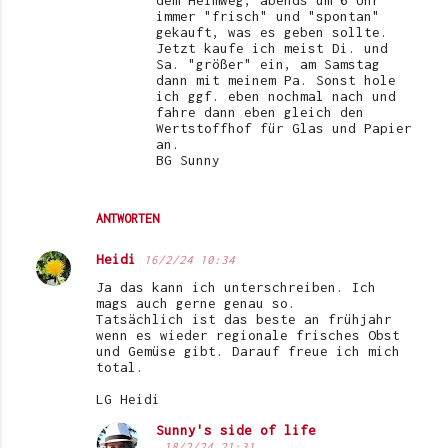
immer "frisch" und "spontan"
gekauft, was es geben sollte.
Jetzt kaufe ich meist Di. und
Sa. "größer" ein, am Samstag
dann mit meinem Pa. Sonst hole
ich ggf. eben nochmal nach und
fahre dann eben gleich den
Wertstoffhof für Glas und Papier
an.
BG Sunny
ANTWORTEN
Heidi
16/2/24 10:34
Ja das kann ich unterschreiben. Ich
mags auch gerne genau so.
Tatsächlich ist das beste an frühjahr
wenn es wieder regionale frisches Obst
und Gemüse gibt. Darauf freue ich mich
total.
LG Heidi
Sunny's side of life
18/2/24 21:31