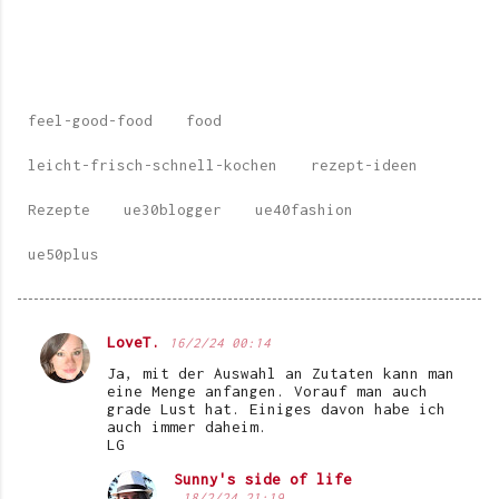
feel-good-food
food
leicht-frisch-schnell-kochen
rezept-ideen
Rezepte
ue30blogger
ue40fashion
ue50plus
LoveT.
16/2/24 00:14
K
Ja, mit der Auswahl an Zutaten kann man
o
eine Menge anfangen. Vorauf man auch
grade Lust hat. Einiges davon habe ich
m
auch immer daheim.
LG
m
e
Sunny's side of life
18/2/24 21:19