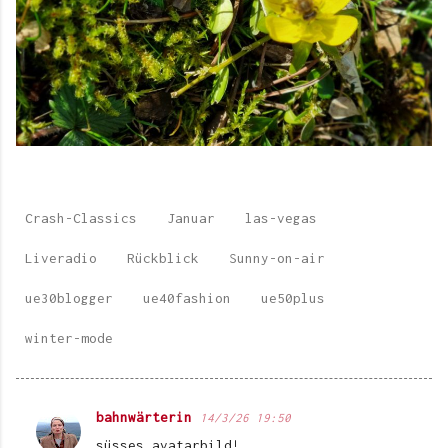
Crash-Classics
Januar
las-vegas
Liveradio
Rückblick
Sunny-on-air
ue30blogger
ue40fashion
ue50plus
winter-mode
bahnwärterin
14/3/26 19:50
K
süsses avatarbild!