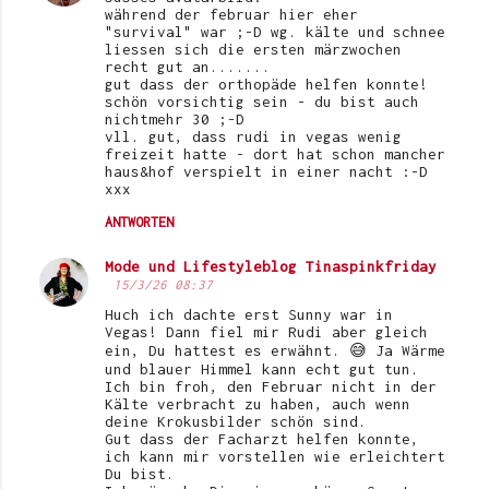
o
während der februar hier eher
"survival" war ;-D wg. kälte und schnee
m
liessen sich die ersten märzwochen
recht gut an.......
m
gut dass der orthopäde helfen konnte!
e
schön vorsichtig sein - du bist auch
nichtmehr 30 ;-D
n
vll. gut, dass rudi in vegas wenig
freizeit hatte - dort hat schon mancher
t
haus&hof verspielt in einer nacht :-D
xxx
a
r
ANTWORTEN
e
Mode und Lifestyleblog Tinaspinkfriday
15/3/26 08:37
Huch ich dachte erst Sunny war in
Vegas! Dann fiel mir Rudi aber gleich
ein, Du hattest es erwähnt. 😅 Ja Wärme
und blauer Himmel kann echt gut tun.
Ich bin froh, den Februar nicht in der
Kälte verbracht zu haben, auch wenn
deine Krokusbilder schön sind.
Gut dass der Facharzt helfen konnte,
ich kann mir vorstellen wie erleichtert
Du bist.