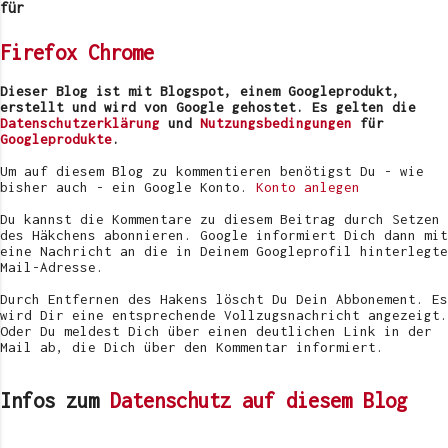
e
für
n
t
Firefox
Chrome
a
r
v
Dieser Blog ist mit Blogspot, einem Googleprodukt,
e
erstellt und wird von Google gehostet. Es gelten die
r
Datenschutzerklärung
und
Nutzungsbedingungen
für
ö
Googleprodukte
.
f
f
Um auf diesem Blog zu kommentieren benötigst Du - wie
e
bisher auch - ein Google Konto.
Konto anlegen
n
t
Du kannst die Kommentare zu diesem Beitrag durch Setzen
l
des Häkchens abonnieren. Google informiert Dich dann mit
i
eine Nachricht an die in Deinem Googleprofil hinterlegte
c
Mail-Adresse.
h
e
Durch Entfernen des Hakens löscht Du Dein Abbonement. Es
n
wird Dir eine entsprechende Vollzugsnachricht angezeigt.
Oder Du meldest Dich über einen deutlichen Link in der
Mail ab, die Dich über den Kommentar informiert.
Infos zum
Datenschutz auf diesem Blog