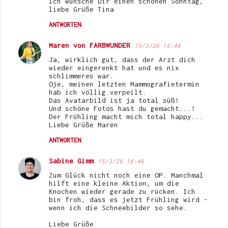
Ich wünsche Dir einen schönen Sonntag,
liebe Grüße Tina
ANTWORTEN
Maren von FARBWUNDER
15/3/26 15:48
Ja, wirklich gut, dass der Arzt dich
wieder eingerenkt hat und es nix
schlimmeres war.
Oje, meinen letzten Mammografietermin
hab ich völlig verpeilt.
Das Avatarbild ist ja total süß!
Und schöne Fotos hast du gemacht...!
Der Frühling macht mich total happy...
Liebe Grüße Maren
ANTWORTEN
Sabine Gimm
15/3/26 18:46
Zum Glück nicht noch eine OP. Manchmal
hilft eine kleine Aktion, um die
Knochen wieder gerade zu rücken. Ich
bin froh, dass es jetzt Frühling wird -
wenn ich die Schneebilder so sehe.
Liebe Grüße