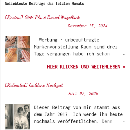
Beliebteste Beiträge des letzten Monats
[Review] Gitti Plant Based Nagellack
Von
Sunny's side of life
-
Dezember 15, 2024
Werbung - unbeauftragte
Markenvorstellung Kaum sind drei
Tage vergangen habe ich schon
wieder einen „Beauty-Tipp“ für
HIER KLICKEN UND WEITERLESEN »
Euch. Aber nach 6 Monate, wo ich
die Nagellacke bzw. den Remover
jetzt getestet habe, kann ich ein
[Reloaded] Goldene Hochzeit
durchwegs positives Ergebnis
Von
Sunny's side of life
-
Juli 07, 2026
vermelden. Die meisten dürften
Gitti Nagellacke schon von
Dieser Beitrag von mir stammt aus
Instagram kennen. Auch Ari hat auf
dem Jahr 2017. Ich werde ihn heute
ihrem Blog schon darüber
nochmals veröffentlichen. Denn
berichtet. Ich selbst wurde das
heute würden meine Eltern Ihren