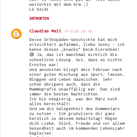
weiterhin mit dem Arm ;)
LG heidi
ANTWORTEN
Claudias Welt
19/3/26 20:10
Deine Orthopäden-Geschichte hat mich
erleichtert aufatmen, liebe Sunny – ich
kenne dieses „knacks“ beim Einrenken!
😅 Ja, das ist manchmal wirklich die
schnellste Lösung. Gut, dass es nichts
Ernstes war!
Und ansonsten klingt dein Februar nach
einer guten Mischung aus Sport, Tanzen,
Bloggen und Leben dazwischen. Sehr
schön übrigens auch, dass die
Mammografie unauffällig war. Das sind
immer die besten Nachrichten.
Ich bin neugierig, was der März noch
alles bereithält!
Und um die Gelegenheit des Kommentars
zu nutzen – Ich gratuliere dir ganz
herzlich zu deinem Geburtstag! Mögen
dich Liebe, Glück, Freude und vor allem
Gesundheit auch im kommenden Lebensjahr
begleiten.