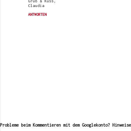
Gruß & Kuss,
Claudia
ANTWORTEN
K
o
m
Probleme beim Kommentieren mit dem Googlekonto? Hinweise
m