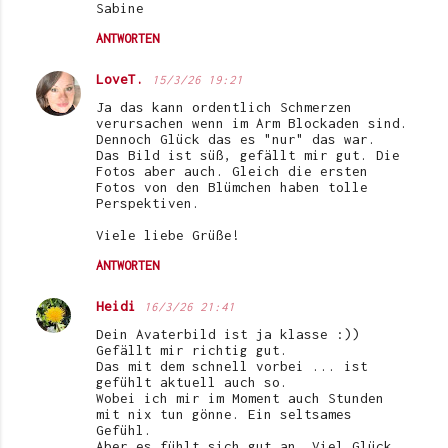
Sabine
ANTWORTEN
LoveT.
15/3/26 19:21
Ja das kann ordentlich Schmerzen
verursachen wenn im Arm Blockaden sind.
Dennoch Glück das es "nur" das war.
Das Bild ist süß, gefällt mir gut. Die
Fotos aber auch. Gleich die ersten
Fotos von den Blümchen haben tolle
Perspektiven.
Viele liebe Grüße!
ANTWORTEN
Heidi
16/3/26 21:41
Dein Avaterbild ist ja klasse :))
Gefällt mir richtig gut.
Das mit dem schnell vorbei ... ist
gefühlt aktuell auch so.
Wobei ich mir im Moment auch Stunden
mit nix tun gönne. Ein seltsames
Gefühl.
Aber es fühlt sich gut an. Viel Glück