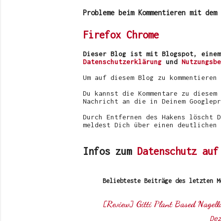
m
m
Probleme beim Kommentieren mit dem 
e
n
Firefox
Chrome
t
a
r
Dieser Blog ist mit Blogspot, einem
v
Datenschutzerklärung
und
Nutzungsbe
e
r
Um auf diesem Blog zu kommentieren
ö
f
Du kannst die Kommentare zu diesem 
f
Nachricht an die in Deinem Googlepr
e
n
Durch Entfernen des Hakens löscht D
t
meldest Dich über einen deutlichen 
l
i
c
Infos zum
Datenschutz auf
h
e
n
Beliebteste Beiträge des letzten M
[Review] Gitti Plant Based Nagell
Von
Sunny's side of life
-
De