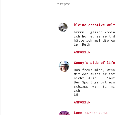
Rezepte
kleine-creative-Welt
K
hmmmm - gleich kopie
o
ich hoffe, es geht d
hätte ich mal die Au
m
lg. Ruth
m
ANTWORTEN
e
Sunny's side of life
n
Das freut mich, wenn
t
Mit der Ausdauer ist
a
nicht. Also.... "auf
Der Sport gehört ein
r
schlapp, wenn ich ni
ich.
e
LG
ANTWORTEN
Lume
13/8/11 17:56