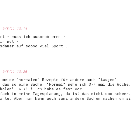
9/8/11 13:14
rt - muss ich ausprobieren -
ir gut -
sdauer auf soooo viel Sport...
9/8/11 13:25
 meine "normalen" Rezepte für andere auch "taugen".
 das so eine Sache. "Normal" gehe ich 3-4 mal die Woche.
holen". 6-7!!! Ich habe es fest vor.
fach in meine Tagesplanung, da ist das nicht soo schwer.
x tu. Aber man kann auch ganz andere Sachen machen um si