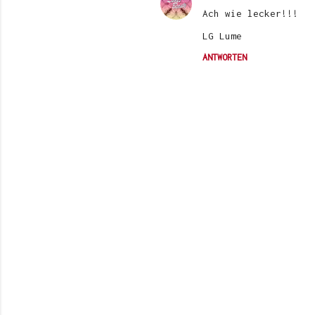
Ach wie lecker!!!
LG Lume
ANTWORTEN
K
o