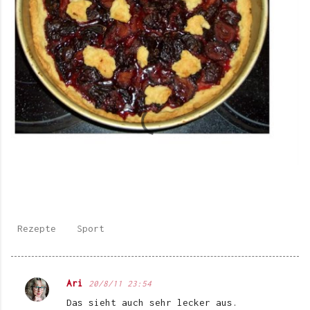
Rezepte
Sport
Ari
20/8/11 23:54
K
Das sieht auch sehr lecker aus.