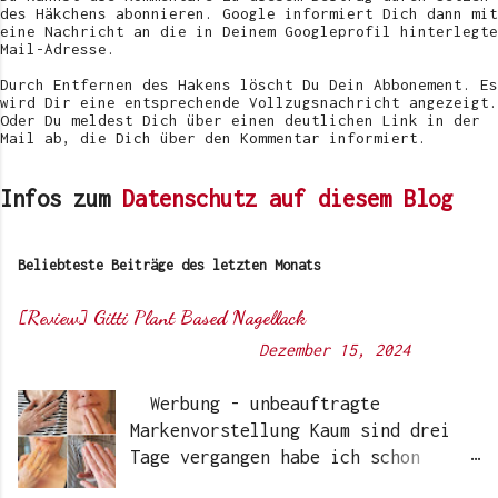
l
des Häkchens abonnieren. Google informiert Dich dann mit
i
eine Nachricht an die in Deinem Googleprofil hinterlegte
c
Mail-Adresse.
h
e
Durch Entfernen des Hakens löscht Du Dein Abbonement. Es
n
wird Dir eine entsprechende Vollzugsnachricht angezeigt.
Oder Du meldest Dich über einen deutlichen Link in der
Mail ab, die Dich über den Kommentar informiert.
Infos zum
Datenschutz auf diesem Blog
Beliebteste Beiträge des letzten Monats
[Review] Gitti Plant Based Nagellack
Von
Sunny's side of life
-
Dezember 15, 2024
Werbung - unbeauftragte
Markenvorstellung Kaum sind drei
Tage vergangen habe ich schon
wieder einen „Beauty-Tipp“ für