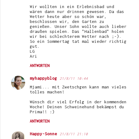
o
Wir wollten in ein Erlebnisbad und
m
wären dann nur drinnen gewesen. Da das
Wetter heute aber so schön war,
m
beschlossen wir, den Garten zu
e
genießen. Unser Sohn wollte auch lieber
draußen spielen. Das "Hallenbad" holen
n
wir bei schlechterem Wetter nach ;-).
So ein Sommertag tat mal wieder richtig
t
gut.
LG
a
Ari
r
ANTWORTEN
e
myhappyblog
21/8/11 10:44
Mjami... mit Zwetschgen kann man vieles
tolles machen!
Wünsch dir viel Erfolg in der kommenden
Woche! Deinen Schweinehund bekämpst du
Prima!! :)
ANTWORTEN
Happy-Sonne
21/8/11 21:10