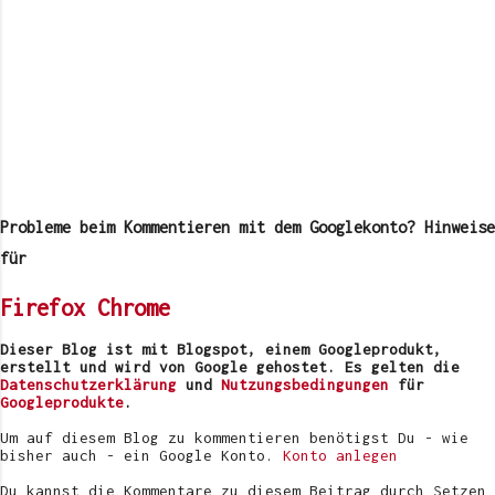
K
o
m
Probleme beim Kommentieren mit dem Googlekonto? Hinweise
m
e
für
n
t
Firefox
Chrome
a
r
v
Dieser Blog ist mit Blogspot, einem Googleprodukt,
e
erstellt und wird von Google gehostet. Es gelten die
r
Datenschutzerklärung
und
Nutzungsbedingungen
für
ö
Googleprodukte
.
f
f
Um auf diesem Blog zu kommentieren benötigst Du - wie
e
bisher auch - ein Google Konto.
Konto anlegen
n
t
Du kannst die Kommentare zu diesem Beitrag durch Setzen