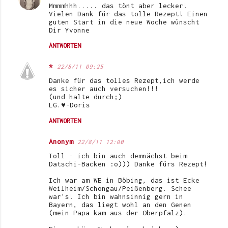
Mmmmhhh..... das tönt aber lecker!
Vielen Dank für das tolle Rezept! Einen
guten Start in die neue Woche wünscht
Dir Yvonne
ANTWORTEN
*
22/8/11 09:25
Danke für das tolles Rezept,ich werde
es sicher auch versuchen!!!
(und halte durch;)
LG.♥-Doris
ANTWORTEN
Anonym
22/8/11 12:00
Toll - ich bin auch demnächst beim
Datschi-Backen :o))) Danke fürs Rezept!
Ich war am WE in Böbing, das ist Ecke
Weilheim/Schongau/Peißenberg. Schee
war's! Ich bin wahnsinnig gern in
Bayern, das liegt wohl an den Genen
(mein Papa kam aus der Oberpfalz).