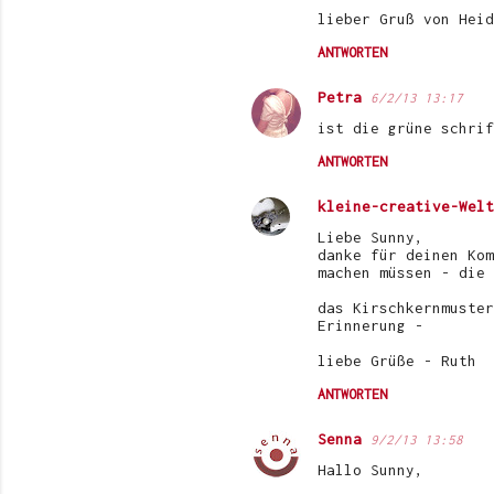
lieber Gruß von Heid
ANTWORTEN
Petra
6/2/13 13:17
ist die grüne schrif
ANTWORTEN
kleine-creative-Welt
Liebe Sunny,
danke für deinen Kom
machen müssen - die 
das Kirschkernmuster
Erinnerung -
liebe Grüße - Ruth
ANTWORTEN
Senna
9/2/13 13:58
Hallo Sunny,