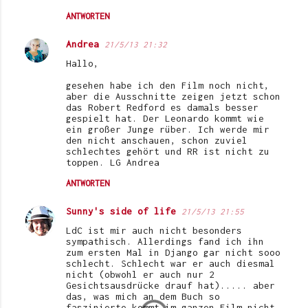
ANTWORTEN
Andrea
21/5/13 21:32
Hallo,
gesehen habe ich den Film noch nicht,
aber die Ausschnitte zeigen jetzt schon
das Robert Redford es damals besser
gespielt hat. Der Leonardo kommt wie
ein großer Junge rüber. Ich werde mir
den nicht anschauen, schon zuviel
schlechtes gehört und RR ist nicht zu
toppen. LG Andrea
ANTWORTEN
Sunny's side of life
21/5/13 21:55
LdC ist mir auch nicht besonders
sympathisch. Allerdings fand ich ihn
zum ersten Mal in Django gar nicht sooo
schlecht. Schlecht war er auch diesmal
nicht (obwohl er auch nur 2
Gesichtsausdrücke drauf hat)..... aber
das, was mich an dem Buch so
faszinierte kommt im ganzen Film nicht