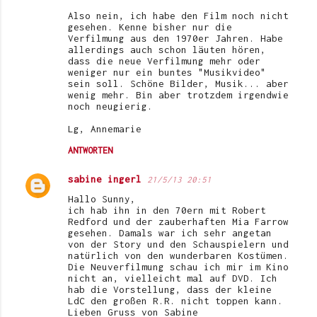
Also nein, ich habe den Film noch nicht
gesehen. Kenne bisher nur die
Verfilmung aus den 1970er Jahren. Habe
allerdings auch schon läuten hören,
dass die neue Verfilmung mehr oder
weniger nur ein buntes "Musikvideo"
sein soll. Schöne Bilder, Musik... aber
wenig mehr. Bin aber trotzdem irgendwie
noch neugierig.
Lg, Annemarie
ANTWORTEN
sabine ingerl
21/5/13 20:51
Hallo Sunny,
ich hab ihn in den 70ern mit Robert
Redford und der zauberhaften Mia Farrow
gesehen. Damals war ich sehr angetan
von der Story und den Schauspielern und
natürlich von den wunderbaren Kostümen.
Die Neuverfilmung schau ich mir im Kino
nicht an, vielleicht mal auf DVD. Ich
hab die Vorstellung, dass der kleine
LdC den großen R.R. nicht toppen kann.
Lieben Gruss von Sabine