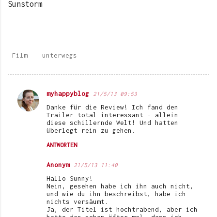
Sunstorm
Film
unterwegs
myhappyblog
21/5/13 09:53
K
Danke für die Review! Ich fand den
o
Trailer total interessant - allein
diese schillernde Welt! Und hatten
m
überlegt rein zu gehen.
m
ANTWORTEN
e
Anonym
21/5/13 11:40
n
Hallo Sunny!
t
Nein, gesehen habe ich ihn auch nicht,
a
und wie du ihn beschreibst, habe ich
nichts versäumt.
r
Ja, der Titel ist hochtrabend, aber ich