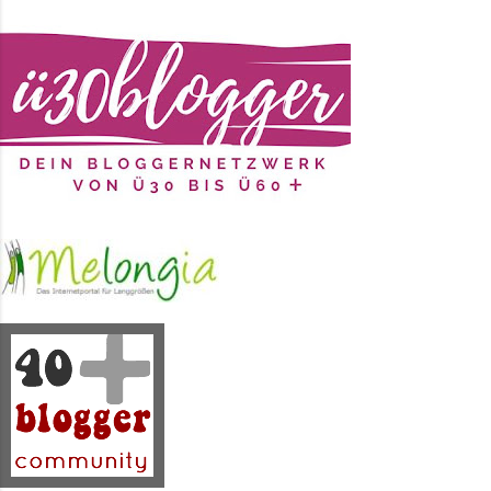
schon hin und wieder
"mitgenommen". Und wie auch schon
2025 und 2019 haben wir auf
halber Strecke angehalten und am
selben Ort ein paar Fotos gemacht.
Das Kleid ist wie gesagt 2017 bei
mir eingezogen. Mit der Ray Ban
und den Schlappen hattet Ihr
bereits im letzten Post das
Vergnügen. Die runde Strohtasche
durfte übrigens 2018 bei mir
einziehen. Statementketten...