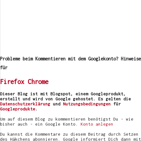
K
o
m
Probleme beim Kommentieren mit dem Googlekonto? Hinweise
m
e
für
n
t
Firefox
Chrome
a
r
v
Dieser Blog ist mit Blogspot, einem Googleprodukt,
e
erstellt und wird von Google gehostet. Es gelten die
r
Datenschutzerklärung
und
Nutzungsbedingungen
für
ö
Googleprodukte
.
f
f
Um auf diesem Blog zu kommentieren benötigst Du - wie
e
bisher auch - ein Google Konto.
Konto anlegen
n
t
Du kannst die Kommentare zu diesem Beitrag durch Setzen
l
des Häkchens abonnieren. Google informiert Dich dann mit