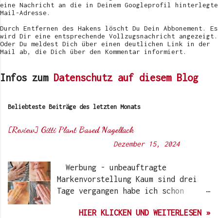
i
eine Nachricht an die in Deinem Googleprofil hinterlegte
c
Mail-Adresse.
h
e
Durch Entfernen des Hakens löscht Du Dein Abbonement. Es
n
wird Dir eine entsprechende Vollzugsnachricht angezeigt.
Oder Du meldest Dich über einen deutlichen Link in der
Mail ab, die Dich über den Kommentar informiert.
Infos zum
Datenschutz auf diesem Blog
Beliebteste Beiträge des letzten Monats
[Review] Gitti Plant Based Nagellack
Von
Sunny's side of life
-
Dezember 15, 2024
Werbung - unbeauftragte
Markenvorstellung Kaum sind drei
Tage vergangen habe ich schon
wieder einen „Beauty-Tipp“ für
HIER KLICKEN UND WEITERLESEN »
Euch. Aber nach 6 Monate, wo ich