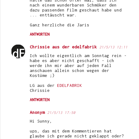
hatte das schon öfter mal, dass ich
e
nach einem wunderbaren Schmöker den
dazu passenden Film geschaut habe und
... enttäuscht war.
Ganz herzliche die Jaris
ANTWORTEN
Chrissie aus der edelfabrik
21/5/13 12:11
Ich wollte eigentlich am Sonntag rein -
habe es aber nicht geschafft - ich
werde ihn mir aber auf jeden Fall
anschauen allein schon wegen der
Kostüme ;)
LG aus der
EDELFABRIK
Chrissie
ANTWORTEN
Anonym
21/5/13 17:50
Hi Sunny,
ups, das mit dem Kommentieren hat
glaube ich gerade nicht geklappt oder?