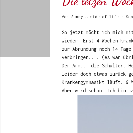
Die letzen Wo
Von
Sunny's side of life
-
Sep
So jetzt möcht ich mich mi
wieder. Erst 4 Wochen kran
zur Abrundung noch 14 Tage
verbringen.... (es war übr
Der Arm... die Schulter. H
leider doch etwas zurück g
Krankengymnasikt läuft. 6 
Aber wird schon. Ich bin j