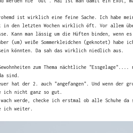
nd werden nie "out". Mal ist man damit ein Exot, m
rohemd ist wirklich eine feine Sache. Ich habe mei
t in den letzten Wochen wirklich öft. Vor allem üb
sse. Kann man lässig um die Hüften binden, wenn es
über (um) weiße Sommerkleidchen (geknotet) habe ic
sein könnten. Da sah das wirklich niedlich aus.
Gewohnheiten zum Thema nächtliche "Essgelage".... 
da sind.
euer hat der 2. auch "angefangen". Und wenn der gr
e ich nicht ganz so gut.
 wach werde, checke ich erstmal ob alle Schuhe da 
e ich weiter.