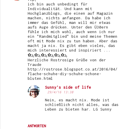
ich bin auch unbedingt für
Individualität. Und kann mit
Hochglanzblogs, die einen auf Magazin
machen, nichts anfangen. Da habe ich
immer das Gefühl, man will mir etwas
aufs Auge drücken. Unter den Ü30ern
fühle ich mich wohl, auch wenn ich nur
ein "Randmitglied" bin und meine Themen
oft mit Mode nix zu tun haben. Aber das
macht ja nix. Es gibt eben vieles, das
mich interessiert und inspiriert ...
✿ܓ✿ܓ✿ܓ✿ܓ✿ܓ✿ܓ
Herzliche Rostrosige Grüße von der
Traude
http://rostrose.blogspot.co.at/2016/04/
flache-schuhe-diy-schuhe-schone-
bluten.html
Sunny's side of life
29/4/16 13:38
Nein, es macht nix. Mode ist
schließlich nicht alles, was das
Leben zu bieten har. LG Sunny
ANTWORTEN