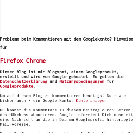
K
o
m
Probleme beim Kommentieren mit dem Googlekonto? Hinweise
m
e
für
n
t
Firefox
Chrome
a
r
v
Dieser Blog ist mit Blogspot, einem Googleprodukt,
e
erstellt und wird von Google gehostet. Es gelten die
r
Datenschutzerklärung
und
Nutzungsbedingungen
für
ö
Googleprodukte
.
f
f
Um auf diesem Blog zu kommentieren benötigst Du - wie
e
bisher auch - ein Google Konto.
Konto anlegen
n
t
Du kannst die Kommentare zu diesem Beitrag durch Setzen
l
des Häkchens abonnieren. Google informiert Dich dann mit
i
eine Nachricht an die in Deinem Googleprofil hinterlegte
c
Mail-Adresse.
h
e