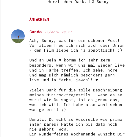
Herzlichen Dank. LG Sunny
ANTWORTEN
Gunda
29/4/16 20:17
Ach, Sunny, was für ein schöner Post!
Vor allem freu ich mich auch über Brian
- den Film liebe ich ja abgöttisch! :)
Und an Dein ♥ komme ich sehr gern -
besonders, wenn wir uns mal wieder live
und in Farbe treffen. Ich sehe, höre
und mag Dich nämlich besonders gern
live und in Farbe, jawohl! ♥
Vielen Dank für die tolle Beschreibung
meines Minirocktragestils - wenn es so
wirkt wie Du sagst, ist es genau das,
was ich will. Ich habe also wohl schon
was gelernt! ;)
Benutzt Du echt so Ausdrücke wie prima
inter pares? Hatte ich bis dato noch
nie gehört. Wow!
Ein wunderfeines Wochenende wünscht Dir