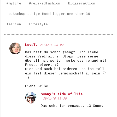
#mylife
#relaxedfashion
Bloggeraktion
deutschsprachige Modebloggerinen über 30
fashion
Lifestyle
LoveT.
29/4/16 08:02
K
Das hast du schön gesagt. Ich liebe
o
diese Vielfalt an Blogs, lese gerne
überall mit wo ich merke das jemand mit
m
Freude bloggt :)
Hier und auch bei anderen, es ist toll
m
ein Teil dieser Gemeinschaft zu sein ♡
e
:)
n
Liebe Grüße!
t
Sunny's side of life
a
29/4/16 13:39
Das sehe ich genauso. LG Sunny
r
e