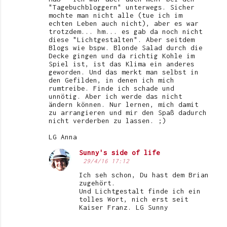
"Tagebuchbloggern" unterwegs. Sicher
mochte man nicht alle (tue ich im
echten Leben auch nicht), aber es war
trotzdem... hm... es gab da noch nicht
diese "Lichtgestalten". Aber seitdem
Blogs wie bspw. Blonde Salad durch die
Decke gingen und da richtig Kohle im
Spiel ist, ist das Klima ein anderes
geworden. Und das merkt man selbst in
den Gefilden, in denen ich mich
rumtreibe. Finde ich schade und
unnötig. Aber ich werde das nicht
ändern können. Nur lernen, mich damit
zu arrangieren und mir den Spaß dadurch
nicht verderben zu lassen. ;)
LG Anna
Sunny's side of life
29/4/16 17:12
Ich seh schon, Du hast dem Brian
zugehört.
Und Lichtgestalt finde ich ein
tolles Wort, nich erst seit
Kaiser Franz. LG Sunny