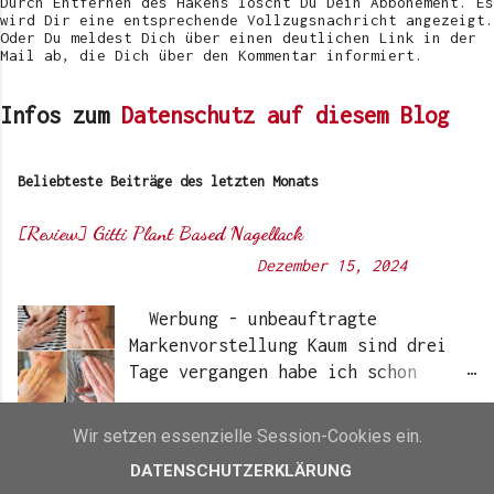
Durch Entfernen des Hakens löscht Du Dein Abbonement. Es
n
wird Dir eine entsprechende Vollzugsnachricht angezeigt.
Oder Du meldest Dich über einen deutlichen Link in der
Mail ab, die Dich über den Kommentar informiert.
Infos zum
Datenschutz auf diesem Blog
Beliebteste Beiträge des letzten Monats
[Review] Gitti Plant Based Nagellack
Von
Sunny's side of life
-
Dezember 15, 2024
Werbung - unbeauftragte
Markenvorstellung Kaum sind drei
Tage vergangen habe ich schon
wieder einen „Beauty-Tipp“ für
HIER KLICKEN UND WEITERLESEN »
Euch. Aber nach 6 Monate, wo ich
Wir setzen essenzielle Session-Cookies ein.
die Nagellacke bzw. den Remover
DATENSCHUTZERKLÄRUNG
jetzt getestet habe, kann ich ein
[Reloaded] Goldene Hochzeit