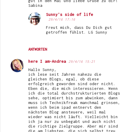
gut in den Mai und liebe Grüße zu dir!
Sabina
Sunny's side of life
29/4/16 17:16
Freut mich, dass Du Dich gut
getroffen fühlst. LG Sunny
ANTWORTEN
here I am-Andrea
29/4/16 15:21
Hallo Sunny,
ich lese seit Jahren nahezu die
gleichen Blogs, egal, ob diese
erfolgreich geworden sind oder nicht.
Eben die, die mich interessieren. Wenn
ich die total durchstrukturierten Blogs
sehe, optimiert bis zum abwinken, dann
muss ich Technikfreak manchmal grinsen,
wenn ich beim ipad entnervt den
nächsten Blog ansteuere, weil mal
wieder was nicht läuft. Vielleicht bin
ich ja nur zu unbegabt und auch nicht
die richtige Zielgruppe. Aber mir sind
die am liebsten, die sich selbst treu