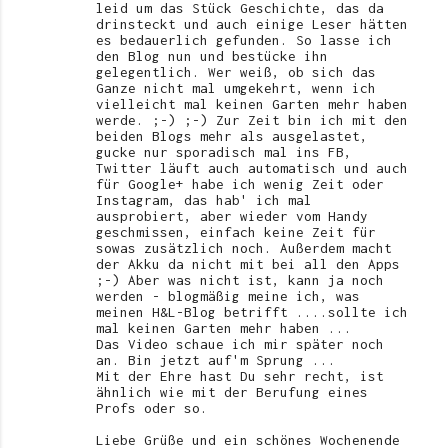
leid um das Stück Geschichte, das da
drinsteckt und auch einige Leser hätten
es bedauerlich gefunden. So lasse ich
den Blog nun und bestücke ihn
gelegentlich. Wer weiß, ob sich das
Ganze nicht mal umgekehrt, wenn ich
vielleicht mal keinen Garten mehr haben
werde. ;-) ;-) Zur Zeit bin ich mit den
beiden Blogs mehr als ausgelastet,
gucke nur sporadisch mal ins FB,
Twitter läuft auch automatisch und auch
für Google+ habe ich wenig Zeit oder
Instagram, das hab' ich mal
ausprobiert, aber wieder vom Handy
geschmissen, einfach keine Zeit für
sowas zusätzlich noch. Außerdem macht
der Akku da nicht mit bei all den Apps
;-) Aber was nicht ist, kann ja noch
werden - blogmäßig meine ich, was
meinen H&L-Blog betrifft ....sollte ich
mal keinen Garten mehr haben ...
Das Video schaue ich mir später noch
an. Bin jetzt auf'm Sprung ...
Mit der Ehre hast Du sehr recht, ist
ähnlich wie mit der Berufung eines
Profs oder so.
Liebe Grüße und ein schönes Wochenende