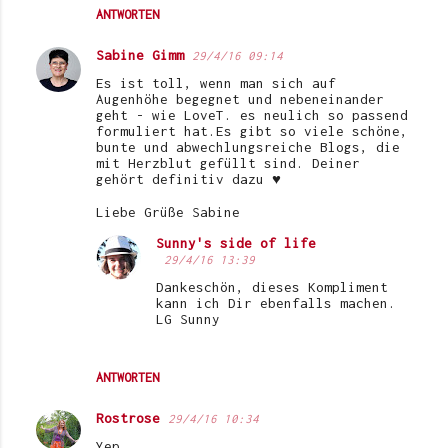
ANTWORTEN
Sabine Gimm
29/4/16 09:14
Es ist toll, wenn man sich auf
Augenhöhe begegnet und nebeneinander
geht - wie LoveT. es neulich so passend
formuliert hat.Es gibt so viele schöne,
bunte und abwechlungsreiche Blogs, die
mit Herzblut gefüllt sind. Deiner
gehört definitiv dazu ♥
Liebe Grüße Sabine
Sunny's side of life
29/4/16 13:39
Dankeschön, dieses Kompliment
kann ich Dir ebenfalls machen.
LG Sunny
ANTWORTEN
Rostrose
29/4/16 10:34
Yep,