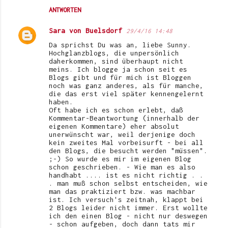
ANTWORTEN
Sara von Buelsdorf
29/4/16 14:48
Da sprichst Du was an, liebe Sunny.
Hochglanzblogs, die unpersönlich
daherkommen, sind überhaupt nicht
meins. Ich blogge ja schon seit es
Blogs gibt und für mich ist Bloggen
noch was ganz anderes, als für manche,
die das erst viel später kennengelernt
haben.
Oft habe ich es schon erlebt, daß
Kommentar-Beantwortung (innerhalb der
eigenen Kommentare) eher absolut
unerwünscht war, weil derjenige doch
kein zweites Mal vorbeisurft - bei all
den Blogs, die besucht werden "müssen".
;-) So wurde es mir im eigenen Blog
schon geschrieben. - Wie man es also
handhabt .... ist es nicht richtig . .
. man muß schon selbst entscheiden, wie
man das praktiziert bzw. was machbar
ist. Ich versuch's zeitnah, klappt bei
2 Blogs leider nicht immer. Erst wollte
ich den einen Blog - nicht nur deswegen
- schon aufgeben, doch dann tats mir