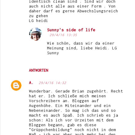
identisch clean sind . Sind wir doch
auch nicht alle aus einer Form . Von
daher darf es gerne Abwechslungsreich
zu gehen
LG heidi
Sunny's side of life
29/4/16 13:35
Wie schön, dass wir da einer
Meinung sind, liebe Heidi. LG
Sunny
ANTWORTEN
A.
29/4/16 14:32
Wunderbar. Gerade Brian zugehört. Recht
hat er. Ich schließe mich meinen
Vorschreibern an. Bloggen auf
Augenhöhe. Ein Miteinander und ein
Nebeneinander. So mag ich das und so
macht es auch Spaß. Ich schrieb es ja
schon: Als ich vor Urzeiten mit dem
Bloggen begann, gab es diese
"Grüppchenbildung" noch nicht in dem
Maß - ich war aber auch mehr bei den