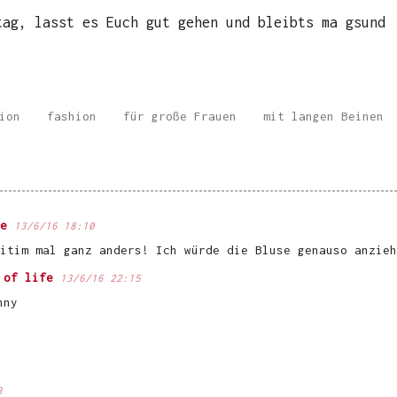
tag, lasst es Euch gut gehen und bleibts ma gsund
ion
fashion
für große Frauen
mit langen Beinen
e
13/6/16 18:10
itim mal ganz anders! Ich würde die Bluse genauso anzieh
 of life
13/6/16 22:15
nny
3