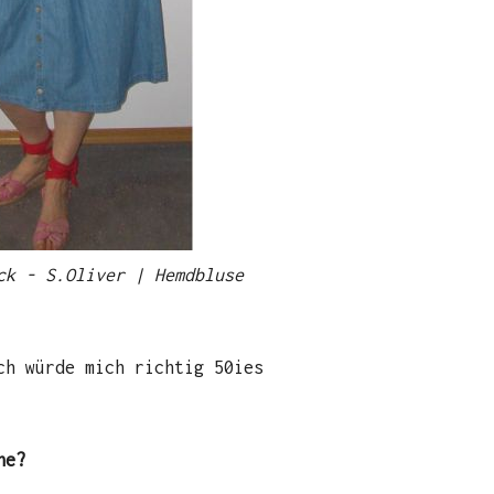
k - S.Oliver | Hemdbluse
ch würde mich richtig 50ies
he?