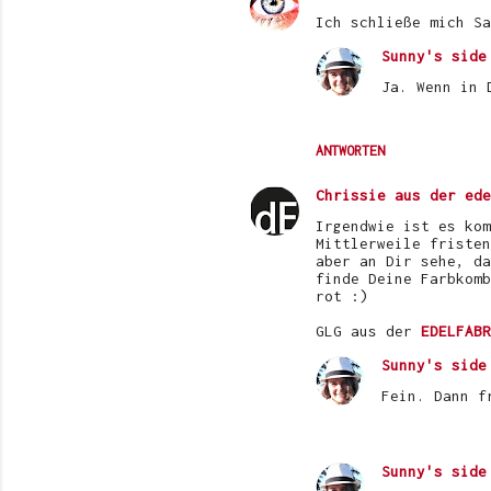
a
Ich schließe mich Sa
r
Sunny's side
e
Ja. Wenn in 
ANTWORTEN
Chrissie aus der ede
Irgendwie ist es kom
Mittlerweile fristen
aber an Dir sehe, da
finde Deine Farbkomb
rot :)
GLG aus der
EDELFABR
Sunny's side
Fein. Dann f
Sunny's side