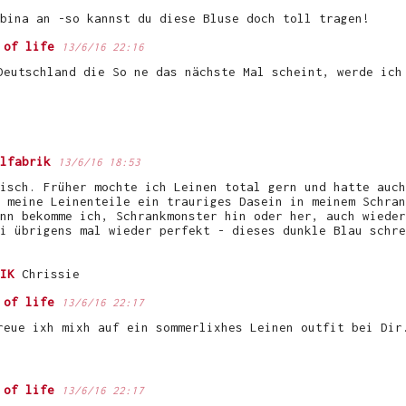
bina an -so kannst du diese Bluse doch toll tragen!
 of life
13/6/16 22:16
Deutschland die So ne das nächste Mal scheint, werde ich
lfabrik
13/6/16 18:53
isch. Früher mochte ich Leinen total gern und hatte auch
 meine Leinenteile ein trauriges Dasein in meinem Schran
nn bekomme ich, Schrankmonster hin oder her, auch wieder
i übrigens mal wieder perfekt - dieses dunkle Blau schre
IK
Chrissie
 of life
13/6/16 22:17
reue ixh mixh auf ein sommerlixhes Leinen outfit bei Dir
 of life
13/6/16 22:17