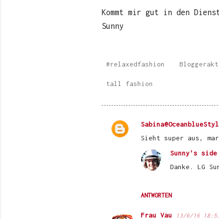
Kommt mir gut in den Diens
Sunny
#relaxedfashion
Bloggerakt
tall fashion
Sabina@OceanblueStyl
K
Sieht super aus, mar
o
Sunny's side
m
Danke. LG Su
m
e
ANTWORTEN
n
t
Frau Vau
13/6/16 18:5