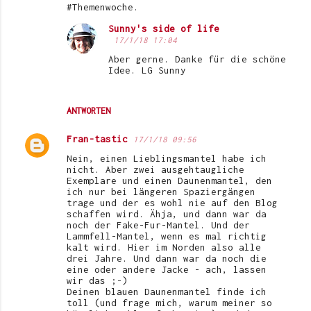
#Themenwoche.
Sunny's side of life
17/1/18 17:04
Aber gerne. Danke für die schöne
Idee. LG Sunny
ANTWORTEN
Fran-tastic
17/1/18 09:56
Nein, einen Lieblingsmantel habe ich
nicht. Aber zwei ausgehtaugliche
Exemplare und einen Daunenmantel, den
ich nur bei längeren Spaziergängen
trage und der es wohl nie auf den Blog
schaffen wird. Ähja, und dann war da
noch der Fake-Fur-Mantel. Und der
Lammfell-Mantel, wenn es mal richtig
kalt wird. Hier im Norden also alle
drei Jahre. Und dann war da noch die
eine oder andere Jacke - ach, lassen
wir das ;-)
Deinen blauen Daunenmantel finde ich
toll (und frage mich, warum meiner so