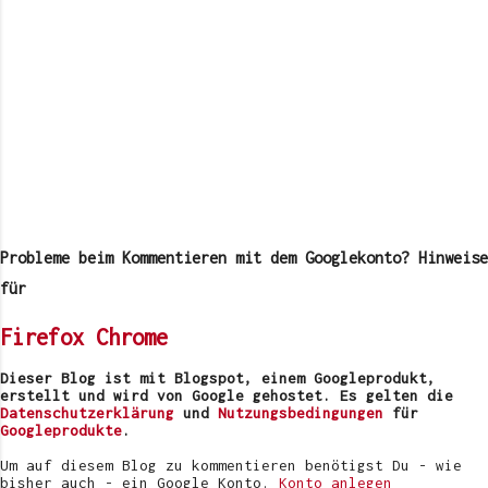
K
o
m
Probleme beim Kommentieren mit dem Googlekonto? Hinweise
m
e
für
n
t
Firefox
Chrome
a
r
v
Dieser Blog ist mit Blogspot, einem Googleprodukt,
e
erstellt und wird von Google gehostet. Es gelten die
r
Datenschutzerklärung
und
Nutzungsbedingungen
für
ö
Googleprodukte
.
f
f
Um auf diesem Blog zu kommentieren benötigst Du - wie
e
bisher auch - ein Google Konto.
Konto anlegen