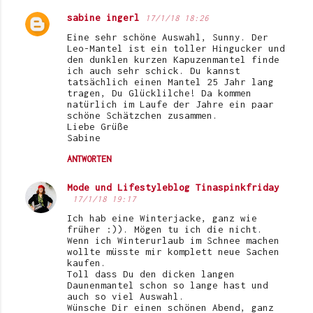
sabine ingerl
17/1/18 18:26
Eine sehr schöne Auswahl, Sunny. Der
Leo-Mantel ist ein toller Hingucker und
den dunklen kurzen Kapuzenmantel finde
ich auch sehr schick. Du kannst
tatsächlich einen Mantel 25 Jahr lang
tragen, Du Glücklilche! Da kommen
natürlich im Laufe der Jahre ein paar
schöne Schätzchen zusammen.
Liebe Grüße
Sabine
ANTWORTEN
Mode und Lifestyleblog Tinaspinkfriday
17/1/18 19:17
Ich hab eine Winterjacke, ganz wie
früher :)). Mögen tu ich die nicht.
Wenn ich Winterurlaub im Schnee machen
wollte müsste mir komplett neue Sachen
kaufen.
Toll dass Du den dicken langen
Daunenmantel schon so lange hast und
auch so viel Auswahl.
Wünsche Dir einen schönen Abend, ganz