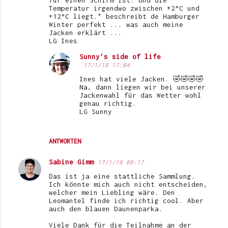
für einen Schirm ist. Und die
Temperatur irgendwo zwischen +2°C und
+12°C liegt." beschreibt de Hamburger
Winter perfekt ... was auch meine
Jacken erklärt ...
LG Ines
Sunny's side of life
17/1/18 17:04
Ines hat viele Jacken. 🤣🤣🤣🤣
Na, dann liegen wir bei unserer
Jackenwahl für das Wetter wohl
genau richtig.
LG Sunny
ANTWORTEN
Sabine Gimm
17/1/18 08:17
Das ist ja eine stattliche Sammlung.
Ich könnte mich auch nicht entscheiden,
welcher mein Liebling wäre. Den
Leomantel finde ich richtig cool. Aber
auch den blauen Daunenparka.
Viele Dank für die Teilnahme an der