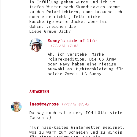
in Erfüllung gehen würde und ich im
tiefen Winter nach Skandinavien komme
a
zu den Polarlichtern, dann brauche ich
r
noch eine richtig fette dicke
kuschelige warme Jacke, aber bis
e
dahin...reichen die.
Liebe Grüße Jacky
Sunny's side of life
17/1/18 17:02
Ah, ich verstehe. Marke
Polarexpedition. Die US Army
oder Navy haben eine riesige
Auswahl an Hightechkleidung für
solche Zweck. LG Sunny
ANTWORTEN
ines@meyrose
17/1/18 07:45
Da sag noch mal einer, ICH hätte viele
Jacken :) .
"Für nass-kaltes Winterwetter geeignet,
wos zu warm zum Schneien und zu windig