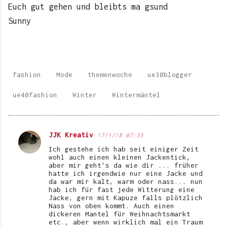
Euch gut gehen und bleibts ma gsund
Sunny
fashion
Mode
themenwoche
ue30blogger
ue40fashion
Winter
Wintermäntel
JJK Kreativ
17/1/18 07:35
K
Ich gestehe ich hab seit einiger Zeit
o
wohl auch einen kleinen Jackentick,
aber mir geht's da wie dir ... früher
m
hatte ich irgendwie nur eine Jacke und
da war mir kalt, warm oder nass... nun
m
hab ich für fast jede Witterung eine
e
Jacke, gern mit Kapuze falls plötzlich
Nass von oben kommt. Auch einen
n
dickeren Mantel für Weihnachtsmarkt
etc., aber wenn wirklich mal ein Traum
t