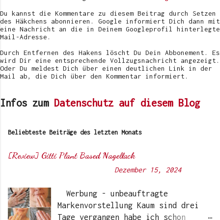
n
t
Du kannst die Kommentare zu diesem Beitrag durch Setzen
l
des Häkchens abonnieren. Google informiert Dich dann mit
i
eine Nachricht an die in Deinem Googleprofil hinterlegte
c
Mail-Adresse.
h
e
Durch Entfernen des Hakens löscht Du Dein Abbonement. Es
n
wird Dir eine entsprechende Vollzugsnachricht angezeigt.
Oder Du meldest Dich über einen deutlichen Link in der
Mail ab, die Dich über den Kommentar informiert.
Infos zum
Datenschutz auf diesem Blog
Beliebteste Beiträge des letzten Monats
[Review] Gitti Plant Based Nagellack
Von
Sunny's side of life
-
Dezember 15, 2024
Werbung - unbeauftragte
Markenvorstellung Kaum sind drei
Tage vergangen habe ich schon