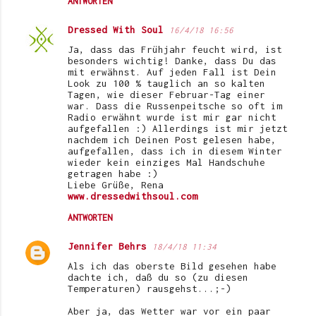
ANTWORTEN
Dressed With Soul
16/4/18 16:56
Ja, dass das Frühjahr feucht wird, ist
besonders wichtig! Danke, dass Du das
mit erwähnst. Auf jeden Fall ist Dein
Look zu 100 % tauglich an so kalten
Tagen, wie dieser Februar-Tag einer
war. Dass die Russenpeitsche so oft im
Radio erwähnt wurde ist mir gar nicht
aufgefallen :) Allerdings ist mir jetzt
nachdem ich Deinen Post gelesen habe,
aufgefallen, dass ich in diesem Winter
wieder kein einziges Mal Handschuhe
getragen habe :)
Liebe Grüße, Rena
www.dressedwithsoul.com
ANTWORTEN
Jennifer Behrs
18/4/18 11:34
Als ich das oberste Bild gesehen habe
dachte ich, daß du so (zu diesen
Temperaturen) rausgehst...;-)
Aber ja, das Wetter war vor ein paar