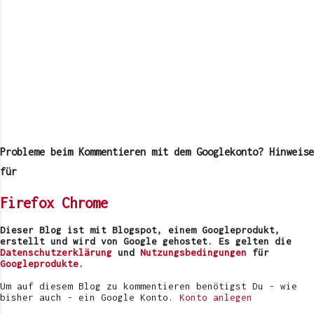
K
o
m
Probleme beim Kommentieren mit dem Googlekonto? Hinweise
m
e
für
n
t
Firefox
Chrome
a
r
v
Dieser Blog ist mit Blogspot, einem Googleprodukt,
e
erstellt und wird von Google gehostet. Es gelten die
r
Datenschutzerklärung
und
Nutzungsbedingungen
für
ö
Googleprodukte
.
f
f
Um auf diesem Blog zu kommentieren benötigst Du - wie
e
bisher auch - ein Google Konto.
Konto anlegen
n