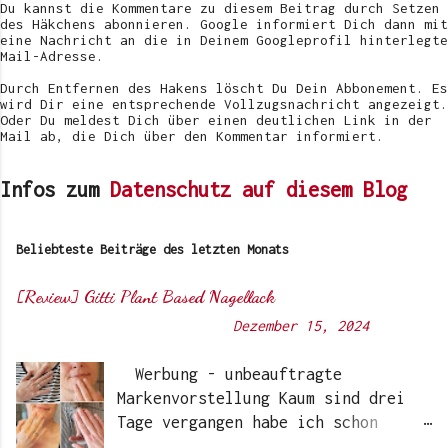
t
Du kannst die Kommentare zu diesem Beitrag durch Setzen
l
des Häkchens abonnieren. Google informiert Dich dann mit
i
eine Nachricht an die in Deinem Googleprofil hinterlegte
c
Mail-Adresse.
h
e
Durch Entfernen des Hakens löscht Du Dein Abbonement. Es
n
wird Dir eine entsprechende Vollzugsnachricht angezeigt.
Oder Du meldest Dich über einen deutlichen Link in der
Mail ab, die Dich über den Kommentar informiert.
Infos zum
Datenschutz auf diesem Blog
Beliebteste Beiträge des letzten Monats
[Review] Gitti Plant Based Nagellack
Von
Sunny's side of life
-
Dezember 15, 2024
Werbung - unbeauftragte
Markenvorstellung Kaum sind drei
Tage vergangen habe ich schon
wieder einen „Beauty-Tipp“ für