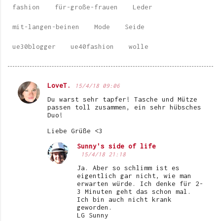
fashion
für-große-frauen
Leder
mit-langen-beinen
Mode
Seide
ue30blogger
ue40fashion
wolle
LoveT.
15/4/18 09:06
K
Du warst sehr tapfer! Tasche und Mütze
o
passen toll zusammen, ein sehr hübsches
Duo!
m
Liebe Grüße <3
m
e
Sunny's side of life
15/4/18 21:18
n
Ja. Aber so schlimm ist es
t
eigentlich gar nicht, wie man
erwarten würde. Ich denke für 2-
a
3 Minuten geht das schon mal.
Ich bin auch nicht krank
r
geworden.
e
LG Sunny