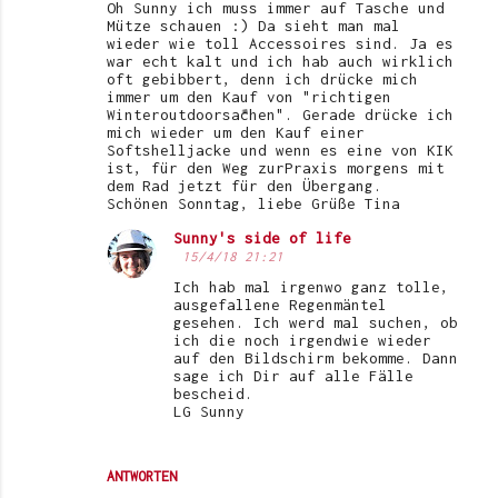
Oh Sunny ich muss immer auf Tasche und
Mütze schauen :) Da sieht man mal
wieder wie toll Accessoires sind. Ja es
war echt kalt und ich hab auch wirklich
oft gebibbert, denn ich drücke mich
immer um den Kauf von "richtigen
Winteroutdoorsachen". Gerade drücke ich
mich wieder um den Kauf einer
Softshelljacke und wenn es eine von KIK
ist, für den Weg zurPraxis morgens mit
dem Rad jetzt für den Übergang.
Schönen Sonntag, liebe Grüße Tina
Sunny's side of life
15/4/18 21:21
Ich hab mal irgenwo ganz tolle,
ausgefallene Regenmäntel
gesehen. Ich werd mal suchen, ob
ich die noch irgendwie wieder
auf den Bildschirm bekomme. Dann
sage ich Dir auf alle Fälle
bescheid.
LG Sunny
ANTWORTEN