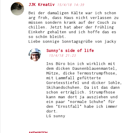
JJK Kreativ
15/4/18 14:39
Bei der damaligen Kälte war ich schon
arg froh, dass Haus nicht verlassen zu
müssen sondern krank auf der Couch zu
chillen. Jetzt hat aber der Frühling
Einkehr gehalten und ich hoffe das es
so schön bleibt.
Liebe sonnige Sonntagsgrüße von jacky
Sunny's side of life
15/4/18 21:23
Ins Büro bin ich wirklich mit
dem dicken Daunenblauenmantel,
Mütze, dicke Termostrumpfhose,
mit Lammfall gefütterte
Goretexstiefel und dicker Sohle,
Skihandschuhen. Da ist das dann
schon erträglich. Strumpfhose
kann man dort ja ausziehen und
ein paar "normale Schuhe" für
den "Ernstfall" habe ich immer
dort.
LG sunny