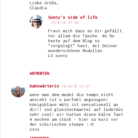
Liebe Grüße,
Claudia
Sunny's side of life
15/4/18 21:26
Freut mich dass es Dir gefällt.
Vor allem die Tasche. Wo Du
heute auf dem Blog so
"vorgelegt" hast, mit Deinen
wunderschönen Modellen.
LG sunny
ANTWORTEN
bahnwärterin
16/4/18 12:37
wenn man dem model die temps nicht
ansieht ist´s perfekt angezogen!
königsblaue mütz ist sensationell an
dir!! und glencheckmantel auf lederbüx
sehr cool! wir hatten diese kälte fast
4 wochen am stück - hier so kurz vor
der sibirischen steppe :-D
xxxx