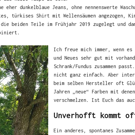
ne eher dunkelblaue Jeans, ohne nennenswerte Wasch
tes, türkises Shirt mit Wellensäumen angezogen, Ki
 die beiden Teile im Frühjahr 2019 zugelegt und d
biniert.
Ich freue mich immer, wenn es
und Neues sehr gut mit vorhan
Schrank/Fundus zusammen passt.
nicht ganz einfach. Aber inte
beim selben Hersteller oft Glü
Jahren „neue“ Farben mit dene
verschmelzen. Ist Euch das auc
Unverhofft kommt of
Ein anderes, spontanes Zusamme