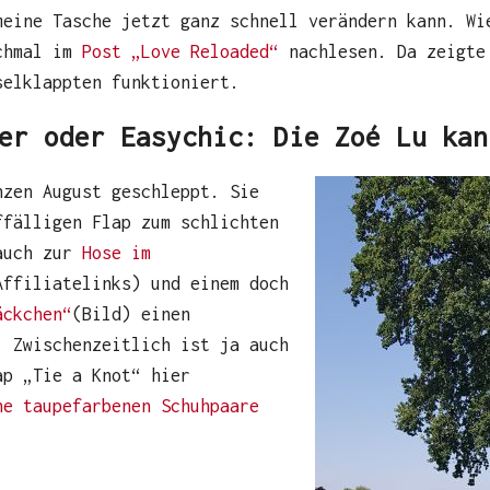
meine Tasche jetzt ganz schnell verändern kann. Wi
ochmal im
Post „Love Reloaded“
nachlesen. Da zeigte
selklappten funktioniert.
er oder Easychic: Die Zoé Lu kan
nzen August geschleppt. Sie
ffälligen Flap zum schlichten
 auch zur
Hose im
ffiliatelinks) und einem doch
äckchen“
(Bild) einen
. Zwischenzeitlich ist ja auch
ap „Tie a Knot“ hier
e taupefarbenen Schuhpaare