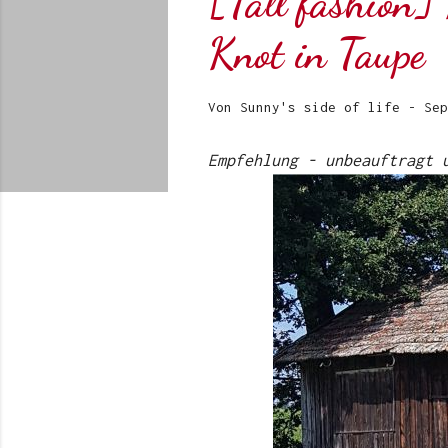
[Tall fashion]
Knot in Taupe
Von
Sunny's side of life
-
Sep
Empfehlung - unbeauftragt 