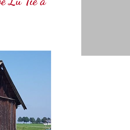
é Lu Tie a