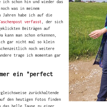
e ich schon hin und wieder das
 noch was in meinem
n Jahren habe ich auf die
Taschenpost verfasst
, der sich
geklickten Beiträgen auf
Da kann man schon erkennen,
ich gar nicht mal so klein
schenzeitlich noch weitere
andere trage ich momentan gar
mer ein "perfect
rgleichsweise zurückhaltende
auf den heutigen Fotos finden
 das helle Taupe zu einer