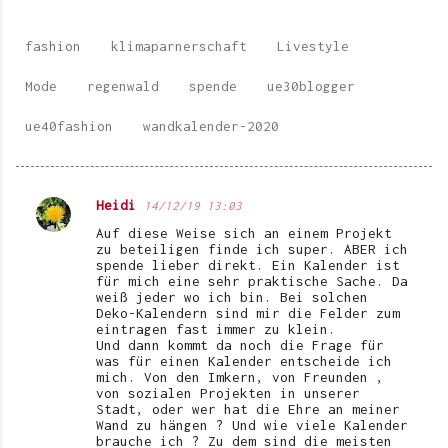
fashion
klimaparnerschaft
Livestyle
Mode
regenwald
spende
ue30blogger
ue40fashion
wandkalender-2020
Heidi
14/12/19 13:03
K
Auf diese Weise sich an einem Projekt
o
zu beteiligen finde ich super. ABER ich
spende lieber direkt. Ein Kalender ist
m
für mich eine sehr praktische Sache. Da
weiß jeder wo ich bin. Bei solchen
m
Deko-Kalendern sind mir die Felder zum
e
eintragen fast immer zu klein.
Und dann kommt da noch die Frage für
n
was für einen Kalender entscheide ich
mich. Von den Imkern, von Freunden ,
t
von sozialen Projekten in unserer
Stadt, oder wer hat die Ehre an meiner
a
Wand zu hängen ? Und wie viele Kalender
r
brauche ich ? Zu dem sind die meisten