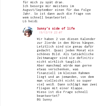
für mich zu spät dran.
e
Ich besorge mir meistens im
August/September einen für das Folge
Jahr. So ist dann auch die Frage von
wem schnell beantwortet .
LG heidi
Sunny's side of life
15/12/19 22:07
Wir haben 2 von diesen Kalender
zur Zierde in den Büros hängen.
Letztlich sind sie genau dafür
gedacht. Quasi jeden Monat ein
schönes Bild. Als tatsächliche
Zeitmanager sind sie definitiv
nicht wirklich tauglich.
Aber manchmal würde man gerne
etwas verschenken, was
finanziell im kleinen Rahmen
liegt und an jemanden, von dem
man vielleicht nicht so super
viel weiß. Dann schlägt man zwei
Fliegen mit einer Klappe.
Wieso ist die Frage schnell
beantwortet?
BG Sunny