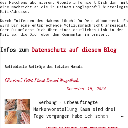
l
des Häkchens abonnieren. Google informiert Dich dann mit
i
eine Nachricht an die in Deinem Googleprofil hinterlegte
c
Mail-Adresse.
h
e
Durch Entfernen des Hakens löscht Du Dein Abbonement. Es
n
wird Dir eine entsprechende Vollzugsnachricht angezeigt.
Oder Du meldest Dich über einen deutlichen Link in der
Mail ab, die Dich über den Kommentar informiert.
Infos zum
Datenschutz auf diesem Blog
Beliebteste Beiträge des letzten Monats
[Review] Gitti Plant Based Nagellack
Von
Sunny's side of life
-
Dezember 15, 2024
Werbung - unbeauftragte
Markenvorstellung Kaum sind drei
Tage vergangen habe ich schon
wieder einen „Beauty-Tipp“ für