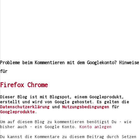
K
o
m
Probleme beim Kommentieren mit dem Googlekonto? Hinweise
m
e
für
n
t
Firefox
Chrome
a
r
v
Dieser Blog ist mit Blogspot, einem Googleprodukt,
e
erstellt und wird von Google gehostet. Es gelten die
r
Datenschutzerklärung
und
Nutzungsbedingungen
für
ö
Googleprodukte
.
f
f
Um auf diesem Blog zu kommentieren benötigst Du - wie
e
bisher auch - ein Google Konto.
Konto anlegen
n
t
Du kannst die Kommentare zu diesem Beitrag durch Setzen