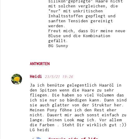
silikon"gepflegte" Haare nicht
mit solchen vergleichen, die
"nur" mit unkritischen
Inhaltsstoffen gepflegt und
sanften Tensiden gereinigt
werden.
Freut mich, dass Dir meine neue
Bluse und die Kombination
gefällt.
BG Sunny
ANTWORTEN
Heidi
23/5/21 19:26
Ja ich benütze gelegentlich Haaröl in
den Spitzen wenn die Haare zu sehr
fliegen. Die haben so viel Volumen das
ich sie nur so bändigen kann. Dann sind
sie auch glatter von der Struktur her.
Meinen Pony föhne ich den Rest eher
nicht. Dauert mir auch sonst einfach zu
lange. Deinen Look mag ich. Vor allem
die Farben . Steht Dir wirklich gut :))
LG heidi