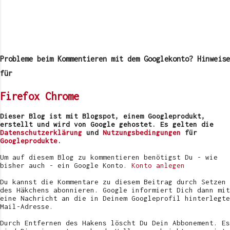
K
o
m
Probleme beim Kommentieren mit dem Googlekonto? Hinweise
m
e
für
n
t
Firefox
Chrome
a
r
v
Dieser Blog ist mit Blogspot, einem Googleprodukt,
e
erstellt und wird von Google gehostet. Es gelten die
r
Datenschutzerklärung
und
Nutzungsbedingungen
für
ö
Googleprodukte
.
f
f
Um auf diesem Blog zu kommentieren benötigst Du - wie
e
bisher auch - ein Google Konto.
Konto anlegen
n
t
Du kannst die Kommentare zu diesem Beitrag durch Setzen
l
des Häkchens abonnieren. Google informiert Dich dann mit
i
eine Nachricht an die in Deinem Googleprofil hinterlegte
c
Mail-Adresse.
h
e
Durch Entfernen des Hakens löscht Du Dein Abbonement. Es
n