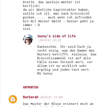
breite. das azulejo-muster ist
herrlich!
da wir ähnliche haarstruktur haben,
sollte ich vll. mal nach broccoliöl
gucken...... auch wenn ich zufrieden
bin mit meiner matte - besser geht ja
immer :-D
xxxx
Sunny's side of life
24/5/21 22:23
Dankeschön. Ihr seid Euch ja
recht einig, was den Namen des
Musters betrifft. Azulejos. Das
Broccolisamenöl ist auf alle
Fälle einen Versuch wert, vor
allem ist es wirklich sehr
ergibig und jeden Cent wert.
BG Sunny
ANTWORTEN
BarbaraH
24/5/21 11:50
Das Muster der Bluse erinnert mich an