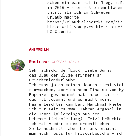
schon ein paar mal im Blog, z.B.
in 2016 - hier mit einem blauen
Shirt, als ich in Schweden
Urlaub machte.
https://claudialasetzki.com/die-
blaue-welt-von-yves-klein-blue/
LG Claudia
ANTWORTEN
Rostrose
24/5/21 18:13
Sehr schick, der Look, liebe Sunny -
das Blau der Bluse erinnert an
Griechenlandurlaube!
Ich muss ja an meinen Haaren nicht viel
rumwaschen, aber nachdem Tina so von My
Rapunzel geschwärmt hat, habe ich mir
das mal gegönnt und es macht meine
Haare leichter kämmbar. Manchmal knete
ich mir seit ca zwei Jahren Arganöl in
die Haare (allerdings aus der
Lebensmittelabteilung). Jetzt bräuchte
ich mal wieder einen ordentlichen
Spitzenschnitt, aber bei uns braucht
man noch Tests für Friseurbesuche - ich