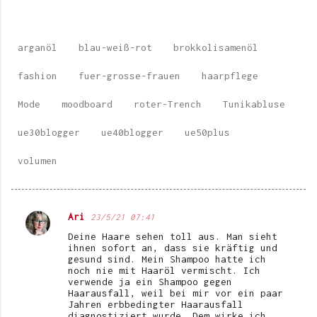
arganöl
blau-weiß-rot
brokkolisamenöl
fashion
fuer-grosse-frauen
haarpflege
Mode
moodboard
roter-Trench
Tunikabluse
ue30blogger
ue40blogger
ue50plus
volumen
Ari
23/5/21 07:41
K
Deine Haare sehen toll aus. Man sieht
o
ihnen sofort an, dass sie kräftig und
gesund sind. Mein Shampoo hatte ich
m
noch nie mit Haaröl vermischt. Ich
verwende ja ein Shampoo gegen
m
Haarausfall, weil bei mir vor ein paar
e
Jahren erbbedingter Haarausfall
diagnostiziert wurde. Dem wirke ich