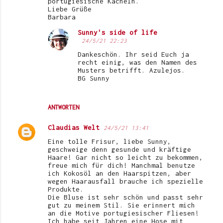
portugiesische Kacheln.
Liebe Grüße
Barbara
Sunny's side of life
24/5/21 22:23
Dankeschön. Ihr seid Euch ja
recht einig, was den Namen des
Musters betrifft. Azulejos.
BG Sunny
ANTWORTEN
Claudias Welt
24/5/21 13:41
Eine tolle Frisur, liebe Sunny,
geschweige denn gesunde und kräftige
Haare! Gar nicht so leicht zu bekommen,
freue mich für dich! Manchmal benutze
ich Kokosöl an den Haarspitzen, aber
wegen Haarausfall brauche ich spezielle
Produkte.
Die Bluse ist sehr schön und passt sehr
gut zu meinem Stil. Sie erinnert mich
an die Motive portugiesischer Fliesen!
Ich habe seit Jahren eine Hose mit