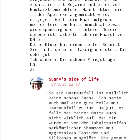
n
zusätzlich mit Regaine und einer vom
Hautarzt empfohlenen Haartinktur, die
t
in der Apotheke angemischt wird,
entgegen. Weil mein Haar aufgrund
a
meiner leichten Natur manchmal etwas
r
widerspenstig und im unteren Bereich
spröde ist, arbeite ich ein Haaröl von
e
DM ein.
Deine Bluse hat einen tollen Schnitt.
Sie fällt so schön lässig und steht Dir
sehr gut.
Ich wünsche Dir schöne Pfingsttage.
LG
Ari
Sunny's side of life
23/5/21 22:13
So ein Haarausfall ist natürlich
keine schöne Sache. Ich hatte
auch mal eine gute Weile mit
Haarausfall zu tun. Ja gut, es
fällt bei meiner Matte auch
nicht wirklich auf. Bei mir
wurde er von den Inhaltsstoffen
herkömmlicher Shampoos mit
aggressiven Tensiden und
Silikonen ausgelöst. Die genaue