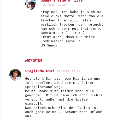
Sunny's side of life
23/5/21 22:24
Frag mal. Ich habe ja auch so
eine dicke Matte. Wenn man die
trocken fönen will, also
wirklich trocken, dann braucht
man sehr, sehr gut trainierte
Oberarme. :-) :-) :-)
Freut mich, dass Dir meine
Kombination gefällt.
BG Sunny
ANTWORTEN
Sieglinde Graf
23/5/21 22:14
Gut steht Dir die neue Haarlänge und
toll gepflegt sind sie mit Deiner
Spezialbehandlung.
Meine Haare sind leider sehr dünn
geworden. Mit Öl habe ich noch nichts
versucht, außer mal die Spitzen
eingeölt.
Das griechische Blau der Tunika ist
auch ganz Deins... Schaut nach Urlaub
aus!