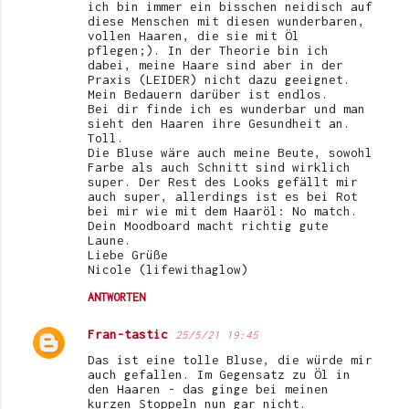
ich bin immer ein bisschen neidisch auf
diese Menschen mit diesen wunderbaren,
vollen Haaren, die sie mit Öl
pflegen;). In der Theorie bin ich
dabei, meine Haare sind aber in der
Praxis (LEIDER) nicht dazu geeignet.
Mein Bedauern darüber ist endlos.
Bei dir finde ich es wunderbar und man
sieht den Haaren ihre Gesundheit an.
Toll.
Die Bluse wäre auch meine Beute, sowohl
Farbe als auch Schnitt sind wirklich
super. Der Rest des Looks gefällt mir
auch super, allerdings ist es bei Rot
bei mir wie mit dem Haaröl: No match.
Dein Moodboard macht richtig gute
Laune.
Liebe Grüße
Nicole (lifewithaglow)
ANTWORTEN
Fran-tastic
25/5/21 19:45
Das ist eine tolle Bluse, die würde mir
auch gefallen. Im Gegensatz zu Öl in
den Haaren - das ginge bei meinen
kurzen Stoppeln nun gar nicht.