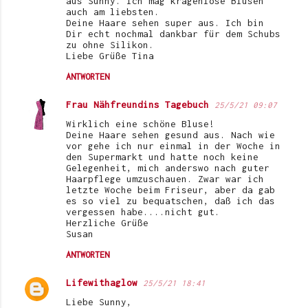
aus Sunny. Ich mag kragenlose Blusen
auch am liebsten.
Deine Haare sehen super aus. Ich bin
Dir echt nochmal dankbar für dem Schubs
zu ohne Silikon.
Liebe Grüße Tina
ANTWORTEN
Frau Nähfreundins Tagebuch
25/5/21 09:07
Wirklich eine schöne Bluse!
Deine Haare sehen gesund aus. Nach wie
vor gehe ich nur einmal in der Woche in
den Supermarkt und hatte noch keine
Gelegenheit, mich anderswo nach guter
Haarpflege umzuschauen. Zwar war ich
letzte Woche beim Friseur, aber da gab
es so viel zu bequatschen, daß ich das
vergessen habe....nicht gut.
Herzliche Grüße
Susan
ANTWORTEN
Lifewithaglow
25/5/21 18:41
Liebe Sunny,