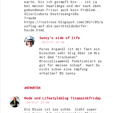
warte, bis ich geimpft bin... ist ja
bei meiner Haarlänge und der nach oben
gebundenen Frisur auch kein Problem...
Allerliebste Rostrosengrüße
Traude
https://rostrose.blogspot.com/2021/05/a
usflug-auf-die-perchtoldsdorfer-
heide.html
Sunny's side of life
24/5/21 22:46
Pures Arganöl ist mir fast ein
bisschen sehr ölig.Aber im Mix
mit dem "trockenen"
Broccolisamenöl funktioniert es
gut für meinen Schopf. Hast Du
nicht schon eine Impfung
erhalten? BG Sunny
ANTWORTEN
Mode und Lifestyleblog Tinaspinkfriday
24/5/21 23:09
Die Bluse ist soo schön. Sieht super