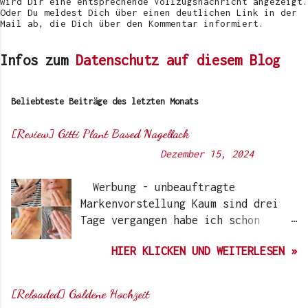
wird Dir eine entsprechende Vollzugsnachricht angezeigt.
Oder Du meldest Dich über einen deutlichen Link in der
Mail ab, die Dich über den Kommentar informiert.
Infos zum
Datenschutz auf diesem Blog
Beliebteste Beiträge des letzten Monats
[Review] Gitti Plant Based Nagellack
Von
Sunny's side of life
-
Dezember 15, 2024
Werbung - unbeauftragte
Markenvorstellung Kaum sind drei
Tage vergangen habe ich schon
wieder einen „Beauty-Tipp“ für
HIER KLICKEN UND WEITERLESEN »
Euch. Aber nach 6 Monate, wo ich
die Nagellacke bzw. den Remover
jetzt getestet habe, kann ich ein
[Reloaded] Goldene Hochzeit
durchwegs positives Ergebnis