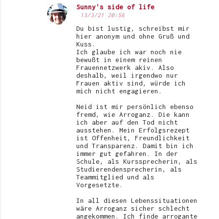
Sunny's side of life
13/3/21 20:56
Du bist lustig, schreibst mir
hier anonym und ohne Gruß und
Kuss.
Ich glaube ich war noch nie
bewußt in einem reinen
Frauennetzwerk akiv. Also
deshalb, weil irgendwo nur
Frauen aktiv sind, würde ich
mich nicht engagieren.
Neid ist mir persönlich ebenso
fremd, wie Arroganz. Die kann
ich aber auf den Tod nicht
ausstehen. Mein Erfolgsrezept
ist Offenheit, Freundlichkeit
und Transparenz. Damit bin ich
immer gut gefahren. In der
Schule, als Kurssprecherin, als
Studierendensprecherin, als
Teammitglied und als
Vorgesetzte.
In all diesen Lebenssituationen
wäre Arroganz sicher schlecht
angekommen. Ich finde arrogante