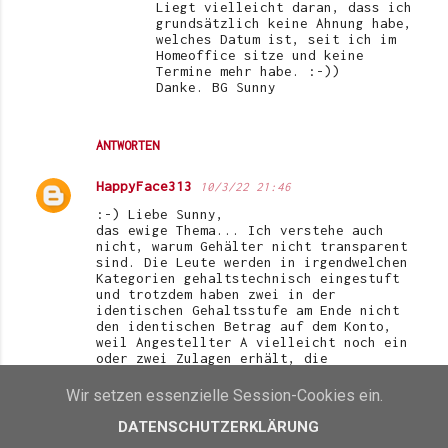
Liegt vielleicht daran, dass ich
grundsätzlich keine Ahnung habe,
welches Datum ist, seit ich im
Homeoffice sitze und keine
Termine mehr habe. :-))
Danke. BG Sunny
ANTWORTEN
HappyFace313
10/3/22 21:46
:-) Liebe Sunny,
das ewige Thema... Ich verstehe auch
nicht, warum Gehälter nicht transparent
sind. Die Leute werden in irgendwelchen
Kategorien gehaltstechnisch eingestuft
und trotzdem haben zwei in der
identischen Gehaltsstufe am Ende nicht
den identischen Betrag auf dem Konto,
weil Angestellter A vielleicht noch ein
oder zwei Zulagen erhält, die
Angestellte B nicht bekommt.
Je älter ich werde, desto weniger
Wir setzen essenzielle Session-Cookies ein.
pfeiff' ich mir was. Ich werde immer
direkter, auch wenn ich versuche
DATENSCHUTZERKLÄRUNG
diplomatisch zu sein und niemanden vor