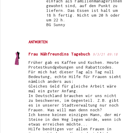
einfach als Familienmanagerinnen
gewohnt sind, auf den Punkt zu
liefern. Das Essen ist halt um
18 h fertig. Nicht um 20 h oder
um 22 h.
BG Sunny
ANTWORTEN
Frau Nähfreundins Tagebuch
9/3/21 09:18
Früher gab es Kaffee und Kuchen. Heute
Protestkundgebungen und Rabattcodes.
Für mich hat dieser Tag als Tag null
Bedeutung, echte Hilfe für Frauen sieht
nämlich anders aus:
Gleiches Geld für gleiche Arbeit wäre
mal ein guter Anfang.
In Deutschland brauchen wir uns nicht
zu beschweren, im Gegenteil. Z.B. gibt
es in unserer Stadtverwaltung nur noch
Frauen. Was will man denn noch?
Ich kenne keinen einzigen Mann, der mir
Steine in den Weg legen würde, wenn ich
etwas erreichen möchte...
Hilfe benötigen vor allen Frauen in