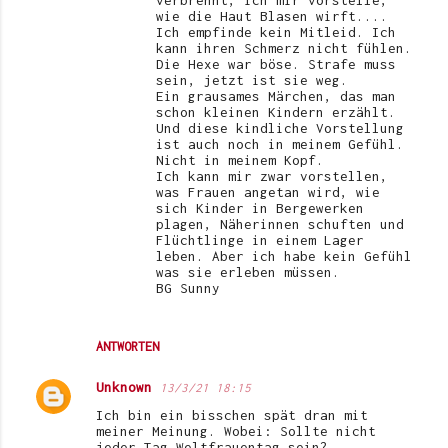
verbrennt, ich mir vorstelle,
wie die Haut Blasen wirft....
Ich empfinde kein Mitleid. Ich
kann ihren Schmerz nicht fühlen.
Die Hexe war böse. Strafe muss
sein, jetzt ist sie weg.
Ein grausames Märchen, das man
schon kleinen Kindern erzählt.
Und diese kindliche Vorstellung
ist auch noch in meinem Gefühl.
Nicht in meinem Kopf.
Ich kann mir zwar vorstellen,
was Frauen angetan wird, wie
sich Kinder in Bergewerken
plagen, Näherinnen schuften und
Flüchtlinge in einem Lager
leben. Aber ich habe kein Gefühl
was sie erleben müssen.
BG Sunny
ANTWORTEN
Unknown
13/3/21 18:15
Ich bin ein bisschen spät dran mit
meiner Meinung. Wobei: Sollte nicht
jeder Tag Weltfrauentag sein?