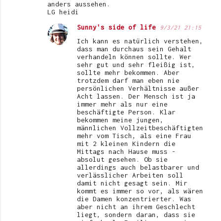
n
anders aussehen.
LG heidi
t
Sunny's side of life
9/3/21 21:15
a
Ich kann es natürlich verstehen,
r
dass man durchaus sein Gehalt
e
verhandeln können sollte. Wer
sehr gut und sehr fleißig ist,
sollte mehr bekommen. Aber
trotzdem darf man eben nie
persönlichen Verhältnisse außer
Acht lassen. Der Mensch ist ja
immer mehr als nur eine
beschäftigte Person. Klar
bekommen meine jungen,
männlichen Vollzeitbeschäftigten
mehr vom Tisch, als eine Frau
mit 2 kleinen Kindern die
Mittags nach Hause muss -
absolut gesehen. Ob sie
allerdings auch belastbarer und
verlässlicher Arbeiten soll
damit nicht gesagt sein. Mir
kommt es immer so vor, als wären
die Damen konzentrierter. Was
aber nicht an ihrem Geschlecht
liegt, sondern daran, dass sie