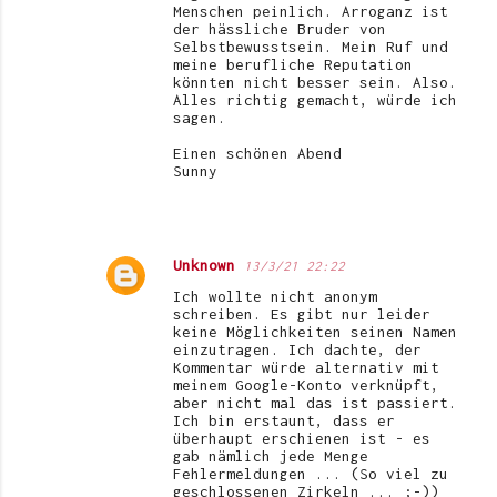
Menschen peinlich. Arroganz ist
der hässliche Bruder von
Selbstbewusstsein. Mein Ruf und
meine berufliche Reputation
könnten nicht besser sein. Also.
Alles richtig gemacht, würde ich
sagen.
Einen schönen Abend
Sunny
Unknown
13/3/21 22:22
Ich wollte nicht anonym
schreiben. Es gibt nur leider
keine Möglichkeiten seinen Namen
einzutragen. Ich dachte, der
Kommentar würde alternativ mit
meinem Google-Konto verknüpft,
aber nicht mal das ist passiert.
Ich bin erstaunt, dass er
überhaupt erschienen ist - es
gab nämlich jede Menge
Fehlermeldungen ... (So viel zu
geschlossenen Zirkeln ... ;-))