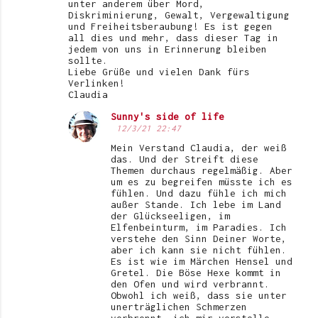
unter anderem über Mord,
Diskriminierung, Gewalt, Vergewaltigung
und Freiheitsberaubung! Es ist gegen
all dies und mehr, dass dieser Tag in
jedem von uns in Erinnerung bleiben
sollte.
Liebe Grüße und vielen Dank fürs
Verlinken!
Claudia
Sunny's side of life
12/3/21 22:47
Mein Verstand Claudia, der weiß
das. Und der Streift diese
Themen durchaus regelmäßig. Aber
um es zu begreifen müsste ich es
fühlen. Und dazu fühle ich mich
außer Stande. Ich lebe im Land
der Glückseeligen, im
Elfenbeinturm, im Paradies. Ich
verstehe den Sinn Deiner Worte,
aber ich kann sie nicht fühlen.
Es ist wie im Märchen Hensel und
Gretel. Die Böse Hexe kommt in
den Ofen und wird verbrannt.
Obwohl ich weiß, dass sie unter
unerträglichen Schmerzen