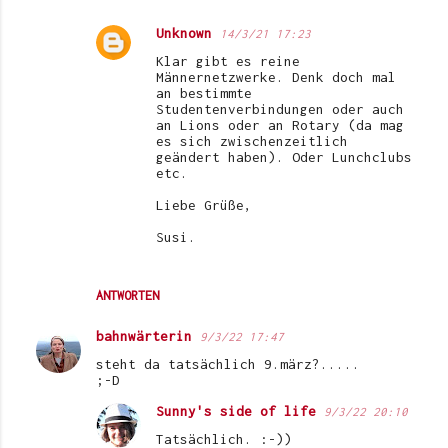
Unknown
14/3/21 17:23
Klar gibt es reine
Männernetzwerke. Denk doch mal
an bestimmte
Studentenverbindungen oder auch
an Lions oder an Rotary (da mag
es sich zwischenzeitlich
geändert haben). Oder Lunchclubs
etc.
Liebe Grüße,
Susi.
ANTWORTEN
bahnwärterin
9/3/22 17:47
steht da tatsächlich 9.märz?.....
;-D
Sunny's side of life
9/3/22 20:10
Tatsächlich. :-))