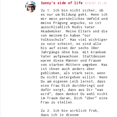
Sunny's side of life
9/3/21 21:32
Zu 1. Ich bin nicht sicher, ob
es nur um Bildung geht. Wenn ich
mir mein persönliches Umfeld und
meine Prägung angucke, so ist
ausschließlich Rudis Vater
Akademiker. Meine Eltern und die
von meinem Ex haben "nur
Volksschule". Was viel wichtiger
zu sein scheint, es sind alle
bis auf einen der sechs 30er
Jahrgänge ohne bzw. mit krankem
Vater aufgewachsen. Stattdessen
waren diese Männer und Frauen
von starken Müttern umgeben. Was
ist ihnen auch anders über
geblieben, als stark sein, wenn
Du nicht untergehen willst. Wenn
Du am eigenen Leib lernst, dass
eine Frau Dich durchbringt und
dafür sorgt, dass aus Dir "was
wird", dann denkst Du wohl nicht
im Traum daran, Dich "über" eine
Frau zu stellen.
Zu 2. Ich bin wirklich froh,
dass ich in diesem