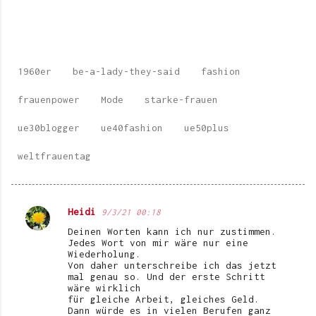
1960er
be-a-lady-they-said
fashion
frauenpower
Mode
starke-frauen
ue30blogger
ue40fashion
ue50plus
weltfrauentag
Heidi
9/3/21 00:18
K
Deinen Worten kann ich nur zustimmen.
o
Jedes Wort von mir wäre nur eine
Wiederholung.
m
Von daher unterschreibe ich das jetzt
mal genau so. Und der erste Schritt
m
wäre wirklich
e
für gleiche Arbeit, gleiches Geld.
Dann würde es in vielen Berufen ganz