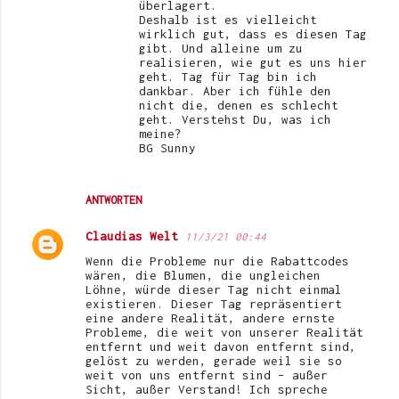
überlagert.
Deshalb ist es vielleicht
wirklich gut, dass es diesen Tag
gibt. Und alleine um zu
realisieren, wie gut es uns hier
geht. Tag für Tag bin ich
dankbar. Aber ich fühle den
nicht die, denen es schlecht
geht. Verstehst Du, was ich
meine?
BG Sunny
ANTWORTEN
Claudias Welt
11/3/21 00:44
Wenn die Probleme nur die Rabattcodes
wären, die Blumen, die ungleichen
Löhne, würde dieser Tag nicht einmal
existieren. Dieser Tag repräsentiert
eine andere Realität, andere ernste
Probleme, die weit von unserer Realität
entfernt und weit davon entfernt sind,
gelöst zu werden, gerade weil sie so
weit von uns entfernt sind – außer
Sicht, außer Verstand! Ich spreche