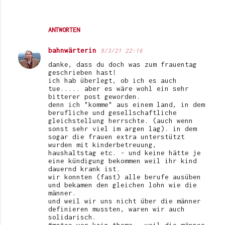
ANTWORTEN
bahnwärterin
9/3/21 22:16
danke, dass du doch was zum frauentag
geschrieben hast!
ich hab überlegt, ob ich es auch
tue..... aber es wäre wohl ein sehr
bitterer post geworden.
denn ich "komme" aus einem land, in dem
berufliche und gesellschaftliche
gleichstellung herrschte. (auch wenn
sonst sehr viel im argen lag). in dem
sogar die frauen extra unterstützt
wurden mit kinderbetreuung,
haushaltstag etc. - und keine hätte je
eine kündigung bekommen weil ihr kind
dauernd krank ist.
wir konnten (fast) alle berufe ausüben
und bekamen den gleichen lohn wie die
männer.
und weil wir uns nicht über die männer
definieren mussten, waren wir auch
solidarisch.