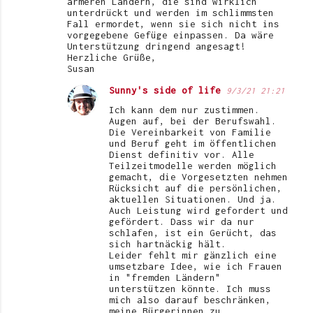
ärmeren Ländern, die sind wirklich
unterdrückt und werden im schlimmsten
Fall ermordet, wenn sie sich nicht ins
vorgegebene Gefüge einpassen. Da wäre
Unterstützung dringend angesagt!
Herzliche Grüße,
Susan
Sunny's side of life
9/3/21 21:21
Ich kann dem nur zustimmen.
Augen auf, bei der Berufswahl.
Die Vereinbarkeit von Familie
und Beruf geht im öffentlichen
Dienst definitiv vor. Alle
Teilzeitmodelle werden möglich
gemacht, die Vorgesetzten nehmen
Rücksicht auf die persönlichen,
aktuellen Situationen. Und ja.
Auch Leistung wird gefordert und
gefördert. Dass wir da nur
schlafen, ist ein Gerücht, das
sich hartnäckig hält.
Leider fehlt mir gänzlich eine
umsetzbare Idee, wie ich Frauen
in "fremden Ländern"
unterstützen könnte. Ich muss
mich also darauf beschränken,
meine Bürgerinnen zu