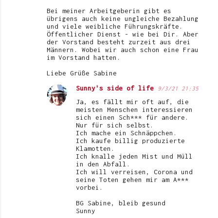
Bei meiner Arbeitgeberin gibt es
übrigens auch keine ungleiche Bezahlung
und viele weibliche Führungskräfte.
Öffentlicher Dienst - wie bei Dir. Aber
der Vorstand besteht zurzeit aus drei
Männern. Wobei wir auch schon eine Frau
im Vorstand hatten.
Liebe Grüße Sabine
Sunny's side of life
9/3/21 21:35
Ja, es fällt mir oft auf, die
meisten Menschen interessieren
sich einen Sch*** für andere.
Nur für sich selbst.
Ich mache ein Schnäppchen.
Ich kaufe billig produzierte
Klamotten.
Ich knalle jeden Mist und Müll
in den Abfall.
Ich will verreisen, Corona und
seine Toten gehen mir am A***
vorbei.
BG Sabine, bleib gesund
Sunny