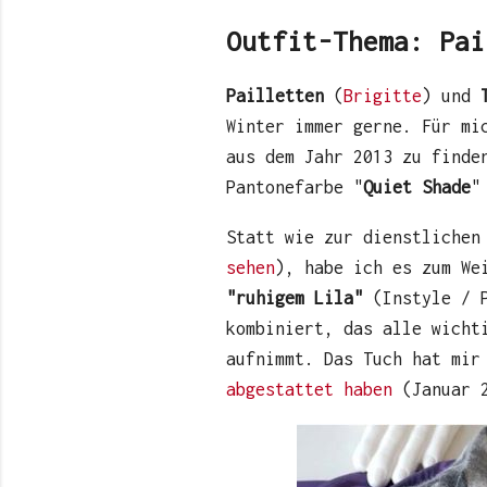
Outfit-Thema: Pai
Pailletten
(
Brigitte
) und
Winter immer gerne. Für mi
aus dem Jahr 2013 zu finde
Pantonefarbe "
Quiet Shade
"
Statt wie zur dienstlichen
sehen
), habe ich es zum We
"ruhigem Lila"
(Instyle / P
kombiniert, das alle wicht
aufnimmt. Das Tuch hat mir
abgestattet haben
(Januar 2